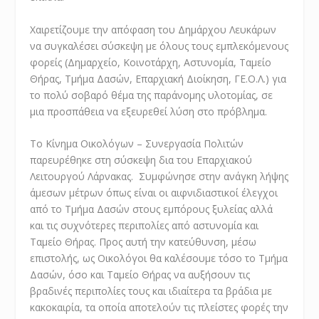
Χαιρετίζουμε την απόφαση του Δημάρχου Λευκάρων
να συγκαλέσει σύσκεψη με όλους τους εμπλεκόμενους
φορείς (Δημαρχείο, Κοινοτάρχη, Αστυνομία, Ταμείο
Θήρας, Τμήμα Δασών, Επαρχιακή Διοίκηση, ΓΕ.Ο.Λ.) για
το πολύ σοβαρό θέμα της παράνομης υλοτομίας, σε
μια προσπάθεια να εξευρεθεί λύση στο πρόβλημα.
Το Κίνημα Οικολόγων – Συνεργασία Πολιτών
παρευρέθηκε στη σύσκεψη δια του Επαρχιακού
Λειτουργού Λάρνακας. Συμφώνησε στην ανάγκη λήψης
άμεσων μέτρων όπως είναι οι αιφνιδιαστικοί έλεγχοι
από το Τμήμα Δασών στους εμπόρους ξυλείας αλλά
και τις συχνότερες περιπολίες από αστυνομία και
Ταμείο Θήρας. Προς αυτή την κατεύθυνση, μέσω
επιστολής, ως Οικολόγοι θα καλέσουμε τόσο το Τμήμα
Δασών, όσο και Ταμείο Θήρας να αυξήσουν τις
βραδινές περιπολίες τους και ιδιαίτερα τα βράδια με
κακοκαιρία, τα οποία αποτελούν τις πλείστες φορές την