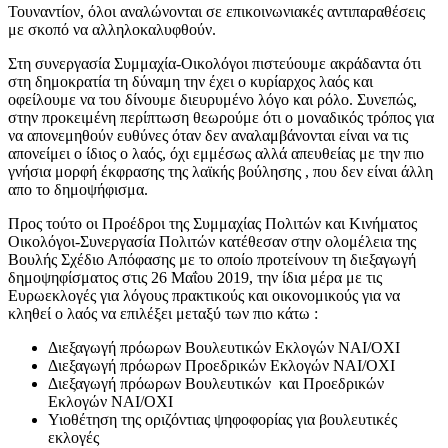
Τουναντίον, όλοι αναλώνονται σε επικοινωνιακές αντιπαραθέσεις
με σκοπό να αλληλοκαλυφθούν.
Στη συνεργασία Συμμαχία-Οικολόγοι πιστεύουμε ακράδαντα ότι
στη δημοκρατία τη δύναμη την έχει ο κυρίαρχος λαός και
οφείλουμε να του δίνουμε διευρυμένο λόγο και ρόλο. Συνεπώς,
στην προκειμένη περίπτωση θεωρούμε ότι ο μοναδικός τρόπος για
να απονεμηθούν ευθύνες όταν δεν αναλαμβάνονται είναι να τις
απονείμει ο ίδιος ο λαός, όχι εμμέσως αλλά απευθείας με την πιο
γνήσια μορφή έκφρασης της λαϊκής βούλησης , που δεν είναι άλλη
απο το δημοψήφισμα.
Προς τούτο οι Προέδροι της Συμμαχίας Πολιτών και Κινήματος
Οικολόγοι-Συνεργασία Πολιτών κατέθεσαν στην ολομέλεια της
Βουλής Σχέδιο Απόφασης με το οποίο προτείνουν τη διεξαγωγή
δημοψηφίσματος στις 26 Μαΐου 2019, την ίδια μέρα με τις
Ευρωεκλογές για λόγους πρακτικούς και οικονομικούς για να
κληθεί ο λαός να επιλέξει μεταξύ των πιο κάτω :
Διεξαγωγή πρόωρων Βουλευτικών Εκλογών ΝΑΙ/ΟΧΙ
Διεξαγωγή πρόωρων Προεδρικών Εκλογών ΝΑΙ/ΟΧΙ
Διεξαγωγή πρόωρων Βουλευτικών και Προεδρικών
Εκλογών ΝΑΙ/ΟΧΙ
Υιοθέτηση της οριζόντιας ψηφοφορίας για βουλευτικές
εκλογές