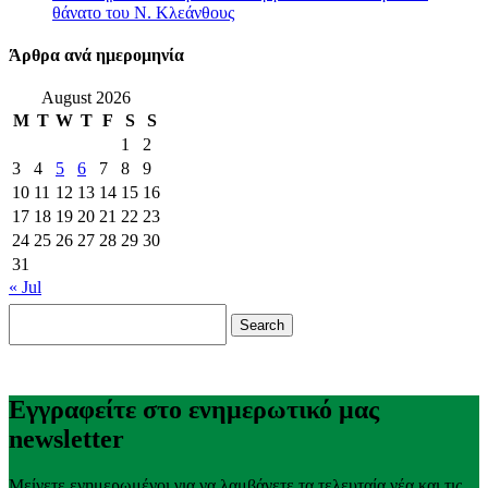
θάνατο του Ν. Κλεάνθους
Άρθρα ανά ημερομηνία
August 2026
M
T
W
T
F
S
S
1
2
3
4
5
6
7
8
9
10
11
12
13
14
15
16
17
18
19
20
21
22
23
24
25
26
27
28
29
30
31
« Jul
Search
for:
Εγγραφείτε στο ενημερωτικό μας
newsletter
Μείνετε ενημερωμένοι για να λαμβάνετε τα τελευταία νέα και τις