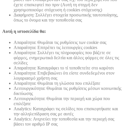
έχετε επισκεφτεί πιο πριν (Αυτή τη στιγμή δεν
χρησιμοποιούμε στόχευση ή cookies στόχευσης)
Διαφήμιση: Συλλέγει στοιχεία προσωπικής ταυτοποίησης,
όπως το όνομα και την τοποθεσία σας
Αυτή η ιστοσελίδα θα:
Απαραίτητα: Θυμάται τις ρυθμίσεις των cookie σας
Απαραίτητα: Επιτρέπει τις λειτουργίες cookies
Απαραίτητα: Συλλέγει τις πληροφορίες που βάζετε σε
φόρμες, ενημερωτικά δελτία και άλλες φόρμες σε όλες τις
σελίδες
Απαραίτητα: Καταγράφει το τί τοποθετείτε στο καρότσι
Απαραίτητα: Επιβεβαιώνει ότι είστε συνδεδεμένοι στον
λογαριασμό χρήστη σας
Απαραίτητα: Θυμάται τη γλώσσα που επιλέξατε
Λειτουργικότητα: Θυμάται τις ρυθμίσεις μέσων κοινωνικής
δικτύωσης
Λειτουργικότητα: Θυμάται την περιοχή και χώρα που
επιλέξατε
Analytics: Καταγράφει τις σελίδες που επισκεφτήκατε και
την αλληλεπίδραση σας με αυτές
Analytics: Ανιχνεύει την τοποθεσία και την περιοχή σας
βάσει τον αριθμό ΙΡ σας