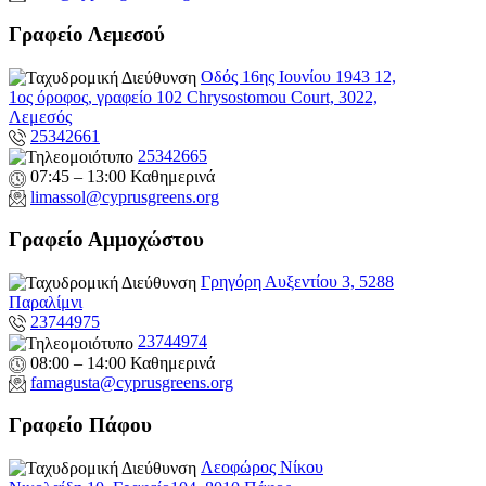
Γραφείο Λεμεσού
Οδός 16ης Ιουνίου 1943 12,
1ος όροφος, γραφείο 102 Chrysostomou Court, 3022,
Λεμεσός
25342661
25342665
07:45 – 13:00 Καθημερινά
limassol@
cyprusgreens.org
Γραφείο Αμμοχώστου
Γρηγόρη Αυξεντίου 3, 5288
Παραλίμνι
23744975
23744974
08:00 – 14:00 Καθημερινά
famagusta@
cyprusgreens.org
Γραφείο Πάφου
Λεοφώρος Νίκου