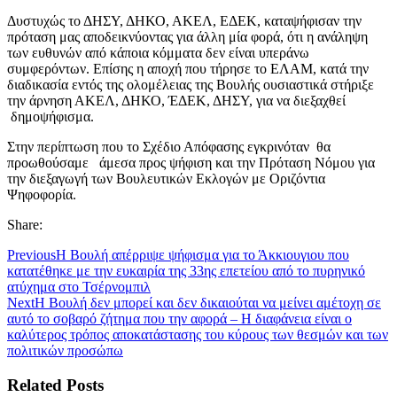
Δυστυχώς το ΔΗΣΥ, ΔΗΚΟ, ΑΚΕΛ, ΕΔΕΚ, καταψήφισαν την
πρόταση μας αποδεικνύοντας για άλλη μία φορά, ότι η ανάληψη
των ευθυνών από κάποια κόμματα δεν είναι υπεράνω
συμφερόντων. Επίσης η αποχή που τήρησε το ΕΛΑΜ, κατά την
διαδικασία εντός της ολομέλειας της Βουλής ουσιαστικά στήριξε
την άρνηση ΑΚΕΛ, ΔΗΚΟ, ΈΔΕΚ, ΔΗΣΥ, για να διεξαχθεί
δημοψήφισμα.
Στην περίπτωση που το Σχέδιο Απόφασης εγκρινόταν θα
προωθούσαμε άμεσα προς ψήφιση και την Πρόταση Νόμου για
την διεξαγωγή των Βουλευτικών Εκλογών με Οριζόντια
Ψηφοφορία.
Share:
Previous
Η Βουλή απέρριψε ψήφισμα για το Άκκιουγιου που
κατατέθηκε με την ευκαιρία της 33ης επετείου από το πυρηνικό
ατύχημα στο Τσέρνομπιλ
Next
Η Βουλή δεν μπορεί και δεν δικαιούται να μείνει αμέτοχη σε
αυτό το σοβαρό ζήτημα που την αφορά – Η διαφάνεια είναι ο
καλύτερος τρόπος αποκατάστασης του κύρους των θεσμών και των
πολιτικών προσώπω
Related Posts