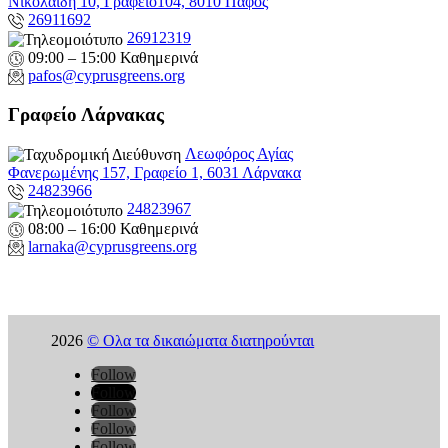
Νικολαίδη 10, Γραφείο104, 8010 Πάφος
26911692
26912319
09:00 – 15:00 Καθημερινά
pafos@cyprusgreens.org
Γραφείο Λάρνακας
Λεωφόρος Αγίας
Φανερωμένης 157, Γραφείο 1, 6031 Λάρνακα
24823966
24823967
08:00 – 16:00 Καθημερινά
larnaka@cyprusgreens.
org
2026
© Ολα τα δικαιώματα διατηρούνται
Follow
Follow
Follow
Follow
Follow