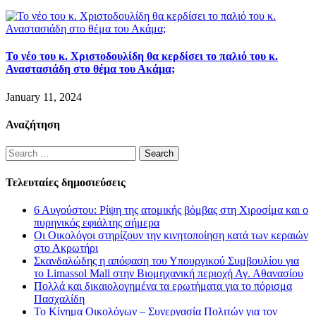
Το νέο του κ. Χριστοδουλίδη θα κερδίσει το παλιό του κ.
Αναστασιάδη στο θέμα του Ακάμα;
January 11, 2024
Αναζήτηση
Search
for:
Τελευταίες δημοσιεύσεις
6 Αυγούστου: Ρίψη της ατομικής βόμβας στη Χιροσίμα και ο
πυρηνικός εφιάλτης σήμερα
Οι Οικολόγοι στηρίζουν την κινητοποίηση κατά των κεραιών
στο Ακρωτήρι
Σκανδαλώδης η απόφαση του Υπουργικού Συμβουλίου για
το Limassol Mall στην Βιομηχανική περιοχή Αγ. Αθανασίου
Πολλά και δικαιολογημένα τα ερωτήματα για το πόρισμα
Πασχαλίδη
Το Κίνημα Οικολόγων – Συνεργασία Πολιτών για τον