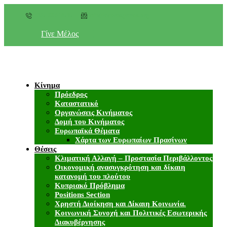
+357 22 518787
info@cyprusgreens.org
Γίνε Μέλος
Κίνημα
Πρόεδρος
Καταστατικό
Οργανώσεις Κινήματος
Δομή του Κινήματος
Ευρωπαϊκά Θέματα
Χάρτα των Ευρωπαίων Πρασίνων
Θέσεις
Κλιματική Αλλαγή – Προστασία Περιβάλλοντος
Οικονομική ανασυγκρότηση και δίκαιη
κατανομή του πλούτου
Κυπριακό Πρόβλημα
Positions Section
Χρηστή Διοίκηση και Δίκαιη Κοινωνία.
Κοινωνική Συνοχή και Πολιτικές Εσωτερικής
Διακυβέρνησης