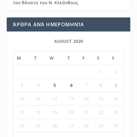
τον θάνατο του Ν. Κλεάνθους
ΆΡΘΡΑ ΑΝΆ ΗΜΕΡΟΜΗΝΊΑ
AUGUST 2026
M
T
W
T
F
S
S
1
2
3
4
5
6
7
8
9
10
11
12
13
14
15
16
17
18
19
20
21
22
23
24
25
26
27
28
29
30