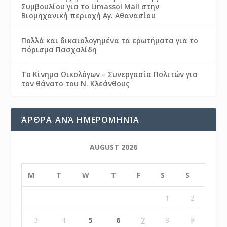
Συμβουλίου για το Limassol Mall στην
Βιομηχανική περιοχή Αγ. Αθανασίου
Πολλά και δικαιολογημένα τα ερωτήματα για το
πόρισμα Πασχαλίδη
Το Κίνημα Οικολόγων – Συνεργασία Πολιτών για
τον θάνατο του Ν. Κλεάνθους
ΆΡΘΡΑ ΑΝΆ ΗΜΕΡΟΜΗΝΊΑ
AUGUST 2026
M
T
W
T
F
S
S
1
2
3
4
5
6
7
8
9