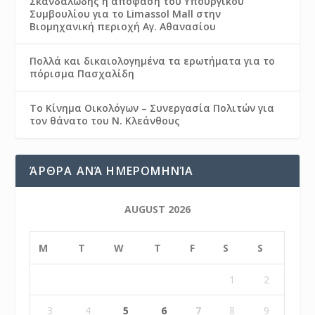
Σκανδαλώδης η απόφαση του Υπουργικού
Συμβουλίου για το Limassol Mall στην
Βιομηχανική περιοχή Αγ. Αθανασίου
Πολλά και δικαιολογημένα τα ερωτήματα για το
πόρισμα Πασχαλίδη
Το Κίνημα Οικολόγων – Συνεργασία Πολιτών για
τον θάνατο του Ν. Κλεάνθους
ΆΡΘΡΑ ΑΝΆ ΗΜΕΡΟΜΗΝΊΑ
AUGUST 2026
M
T
W
T
F
S
S
1
2
3
4
5
6
7
8
9