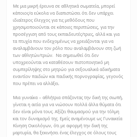
Με μια μικρή έρευνα σε αθλητικά σωματεία, μπορεί
κάποιος/α εύκολα να διαπιστώσει ότι δεν υπάρχει
ιδιαίτερος έλεγχος για τις μεθόδους που
χρησιμοποιούνται σε κάποιες περιπτώσεις, για την
προσέγγιση από τους εκπαιδευτές/τριες, αλλά και για
τα πτυχία που ενδεχομένως να χρειάζονται για να
αναλαμβάνουν τον ρόλο που αναλαμβάνουν στη ζωή
των αθλητών/τριών. Να σημειωθεί ότι δεν
υποχρεούνται να καταθέσουν πιστοποιητικό μη
συμπερίληψης στο μητρώο για σεξουαλικά αδικήματα
εναντίον παιδιών και παιδικής πορνογραφίας, γεγονός
που πρέπει να αλλάξει.
Μια γυναίκα – αθλήτρια σπάζοντας την δική της σιωπή,
γίνεται η αιτία για να νιώσουν πολλά άλλα θύματα ότι
δεν είναι μόνα τους. Αξίζει θαυμασμού για την τόλμη
και τον δυναμισμό της. Εμείς αναμένουμε ως Γυναικεία
Κίνηση Οικολόγων, ότι με αφορμή την δική της
μαρτυρία, θα ξεκινήσει ένας έλεγχος σε όλους τους