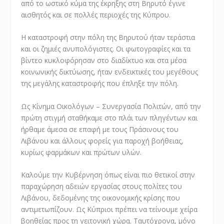
από το ωστικό κύμα της έκρηξης στη Βηρυτό έγινε
αισθητός και σε πολλές περιοχές της Κύπρου.
Η καταστροφή στην πόλη της Βηρυτού ήταν τεράστια
και οι ζημιές ανυπολόγιστες. Οι φωτογραφίες και τα
βίντεο κυκλοφόρησαν στο διαδίκτυο και στα μέσα
κοινωνικής δικτύωσης, ήταν ενδεικτικές του μεγέθους
της μεγάλης καταστροφής που έπληξε την πόλη.
Ως Κίνημα Οικολόγων – Συνεργασία Πολιτών, από την
πρώτη στιγμή σταθήκαμε στο πλάι των πληγέντων και
ήρθαμε άμεσα σε επαφή με τους Πράσινους του
Λιβάνου και άλλους φορείς για παροχή βοήθειας,
κυρίως φαρμάκων και πρώτων υλών.
Καλούμε την Κυβέρνηση όπως είναι πιο θετικοί στην
παραχώρηση αδειών εργασίας στους πολίτες του
Λιβάνου, δεδομένης της οικονομικής κρίσης που
αντιμετωπίζουν. Ως Κύπριοι πρέπει να τείνουμε χείρα
βοηθείας προς τη γειτονική χώρα. Ταυτόχρονα, μόνο