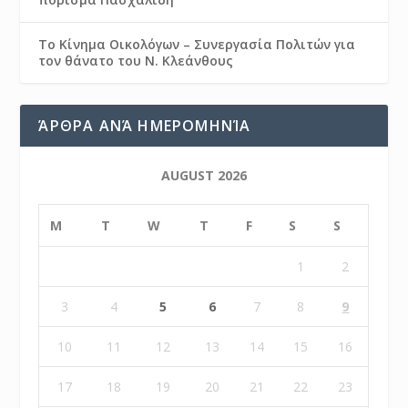
Το Κίνημα Οικολόγων – Συνεργασία Πολιτών για
τον θάνατο του Ν. Κλεάνθους
ΆΡΘΡΑ ΑΝΆ ΗΜΕΡΟΜΗΝΊΑ
AUGUST 2026
M
T
W
T
F
S
S
1
2
3
4
5
6
7
8
9
10
11
12
13
14
15
16
17
18
19
20
21
22
23