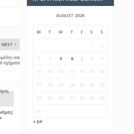
AUGUST 2026
M
T
W
T
F
S
S
NEXT
1
2
υμέλη» και
3
4
5
6
7
8
9
κά σχήματα
10
11
12
13
14
15
16
17
18
19
20
21
22
23
24
25
26
27
28
29
30
31
μνήμης
ν
« Jul