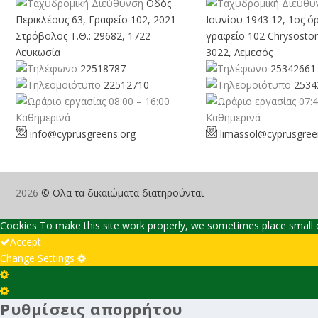
Οδός
Περικλέους 63, Γραφείο 102, 2021
Ιουνίου 1943 12, 1ος ό
Στρόβολος Τ.Θ.: 29682, 1722
γραφείο 102 Chrysosto
Λευκωσία
3022, Λεμεσός
22518787
25342661
22512710
2534
08:00 – 16:00
07:4
Καθημερινά
Καθημερινά
info@cyprusgreens.org
limassol@
cyprusgree
2026
© Ολα τα δικαιώματα διατηρούνται
Cookies To make this site work properly, we sometimes place small da
Accept
Change Settings
Cookie
Box
Cookie
Ρυθμίσεις απορρήτου
Settings
Box