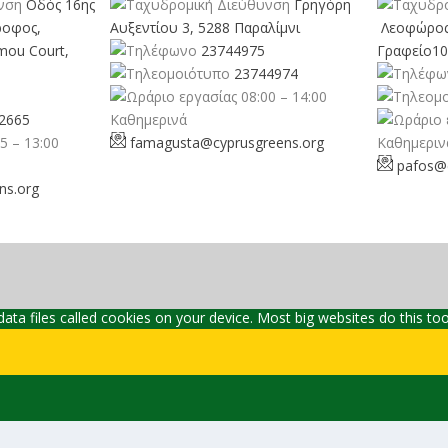
Οδός 16ης
Γρηγόρη
ροφος,
Αυξεντίου 3, 5288 Παραλίμνι
Λεοφώρος
mou Court,
23744975
Γραφείο10
23744974
08:00 – 14:00
2665
Καθημερινά
5 – 13:00
famagusta@
cyprusgreens.org
Καθημεριν
pafos@
ns.org
ta files called cookies on your device. Most big websites do this too