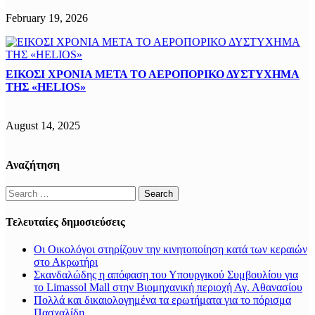
February 19, 2026
ΕΙΚΟΣΙ ΧΡΟΝΙA ΜΕΤΑ ΤΟ ΑΕΡΟΠΟΡΙΚΟ ΔΥΣΤΥΧΗΜΑ
ΤΗΣ «HELIOS»
August 14, 2025
Αναζήτηση
Search
for:
Τελευταίες δημοσιεύσεις
Οι Οικολόγοι στηρίζουν την κινητοποίηση κατά των κεραιών
στο Ακρωτήρι
Σκανδαλώδης η απόφαση του Υπουργικού Συμβουλίου για
το Limassol Mall στην Βιομηχανική περιοχή Αγ. Αθανασίου
Πολλά και δικαιολογημένα τα ερωτήματα για το πόρισμα
Πασχαλίδη