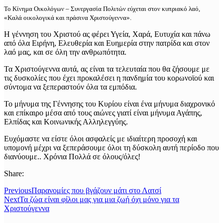
Το Κίνημα Οικολόγων – Συνεργασία Πολιτών εύχεται στον κυπριακό λαό,
«Καλά οικολογικά και πράσινα Χριστούγεννα».
Η γέννηση του Χριστού ας φέρει Υγεία, Χαρά, Ευτυχία και πάνω
από όλα Ειρήνη, Ελευθερία και Ευημερία στην πατρίδα και στον
λαό μας, και σε όλη την ανθρωπότητα.
Τα Χριστούγεννα αυτά, ας είναι τα τελευταία που θα ζήσουμε με
τις δυσκολίες που έχει προκαλέσει η πανδημία του κορωνοϊού και
σύντομα να ξεπεραστούν όλα τα εμπόδια.
Το μήνυμα της Γέννησης του Κυρίου είναι ένα μήνυμα διαχρονικό
και επίκαιρο μέσα από τους αιώνες γιατί είναι μήνυμα Αγάπης,
Ελπίδας και Κοινωνικής Αλληλεγγύης.
Ευχόμαστε να είστε όλοι ασφαλείς με ιδιαίτερη προσοχή και
υπομονή μέχρι να ξεπεράσουμε όλοι τη δύσκολη αυτή περίοδο που
διανύουμε.. Χρόνια Πολλά σε όλους/όλες!
Share:
Previous
Παρανομίες που βγάζουν μάτι στο Λατσί
Next
Τα ζώα είναι φίλοι μας για μια ζωή όχι μόνο για τα
Χριστούγεννα