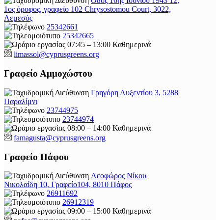
Οδός 16ης Ιουνίου 1943 12,
1ος όροφος, γραφείο 102 Chrysostomou Court, 3022,
Λεμεσός
25342661
25342665
07:45 – 13:00 Καθημερινά
limassol@
cyprusgreens.org
Γραφείο Αμμοχώστου
Γρηγόρη Αυξεντίου 3, 5288
Παραλίμνι
23744975
23744974
08:00 – 14:00 Καθημερινά
famagusta@
cyprusgreens.org
Γραφείο Πάφου
Λεοφώρος Νίκου
Νικολαίδη 10, Γραφείο104, 8010 Πάφος
26911692
26912319
09:00 – 15:00 Καθημερινά