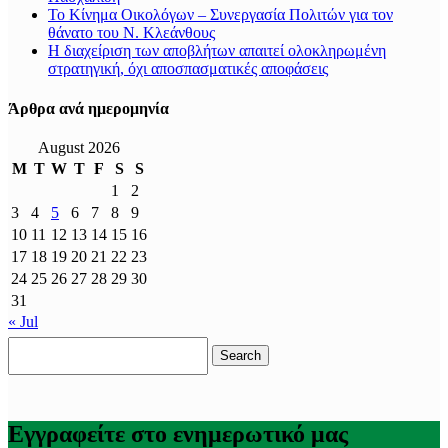
Το Κίνημα Οικολόγων – Συνεργασία Πολιτών για τον
θάνατο του Ν. Κλεάνθους
Η διαχείριση των αποβλήτων απαιτεί ολοκληρωμένη
στρατηγική, όχι αποσπασματικές αποφάσεις
Άρθρα ανά ημερομηνία
August 2026
M
T
W
T
F
S
S
1
2
3
4
5
6
7
8
9
10
11
12
13
14
15
16
17
18
19
20
21
22
23
24
25
26
27
28
29
30
31
« Jul
Search
for:
Εγγραφείτε στο ενημερωτικό μας