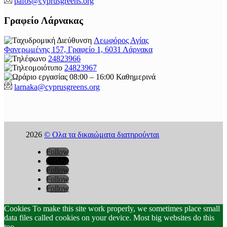
pafos@cyprusgreens.org
Γραφείο Λάρνακας
Λεωφόρος Αγίας
Φανερωμένης 157, Γραφείο 1, 6031 Λάρνακα
24823966
24823967
08:00 – 16:00 Καθημερινά
larnaka@cyprusgreens.
org
2026
© Ολα τα δικαιώματα διατηρούνται
Follow
Follow
Follow
Follow
Follow
Cookies To make this site work properly, we sometimes place small
data files called cookies on your device. Most big websites do this
too.