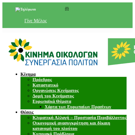
+357 22 518787
info@cyprusgreens.org
Γίνε Μέλος
Κίνημα
Πρόεδρος
Καταστατικό
Οργανώσεις Κινήματος
Δομή του Κινήματος
Ευρωπαϊκά Θέματα
Χάρτα των Ευρωπαίων Πρασίνων
Θέσεις
Κλιματική Αλλαγή – Προστασία Περιβάλλοντος
Οικονομική ανασυγκρότηση και δίκαιη
κατανομή του πλούτου
Κυπριακό Πρόβλημα