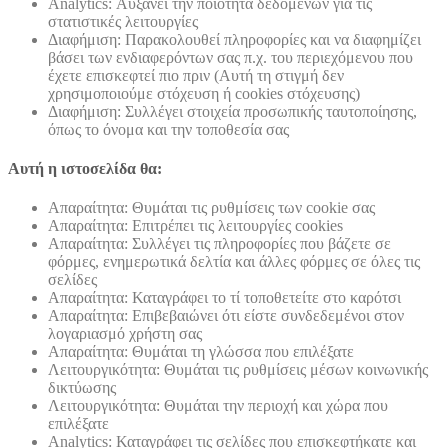
Analytics: Αυξάνει την ποιότητα δεδομένων για τις
στατιστικές λειτουργίες
Διαφήμιση: Παρακολουθεί πληροφορίες και να διαφημίζει
βάσει των ενδιαφερόντων σας π.χ. του περιεχόμενου που
έχετε επισκεφτεί πιο πριν (Αυτή τη στιγμή δεν
χρησιμοποιούμε στόχευση ή cookies στόχευσης)
Διαφήμιση: Συλλέγει στοιχεία προσωπικής ταυτοποίησης,
όπως το όνομα και την τοποθεσία σας
Αυτή η ιστοσελίδα θα:
Απαραίτητα: Θυμάται τις ρυθμίσεις των cookie σας
Απαραίτητα: Επιτρέπει τις λειτουργίες cookies
Απαραίτητα: Συλλέγει τις πληροφορίες που βάζετε σε
φόρμες, ενημερωτικά δελτία και άλλες φόρμες σε όλες τις
σελίδες
Απαραίτητα: Καταγράφει το τί τοποθετείτε στο καρότσι
Απαραίτητα: Επιβεβαιώνει ότι είστε συνδεδεμένοι στον
λογαριασμό χρήστη σας
Απαραίτητα: Θυμάται τη γλώσσα που επιλέξατε
Λειτουργικότητα: Θυμάται τις ρυθμίσεις μέσων κοινωνικής
δικτύωσης
Λειτουργικότητα: Θυμάται την περιοχή και χώρα που
επιλέξατε
Analytics: Καταγράφει τις σελίδες που επισκεφτήκατε και