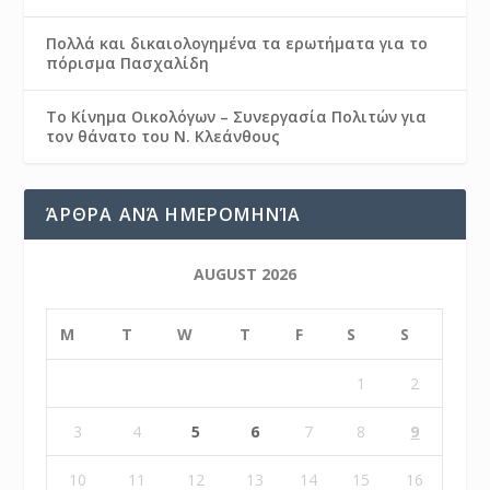
Πολλά και δικαιολογημένα τα ερωτήματα για το
πόρισμα Πασχαλίδη
Το Κίνημα Οικολόγων – Συνεργασία Πολιτών για
τον θάνατο του Ν. Κλεάνθους
ΆΡΘΡΑ ΑΝΆ ΗΜΕΡΟΜΗΝΊΑ
AUGUST 2026
M
T
W
T
F
S
S
1
2
3
4
5
6
7
8
9
10
11
12
13
14
15
16