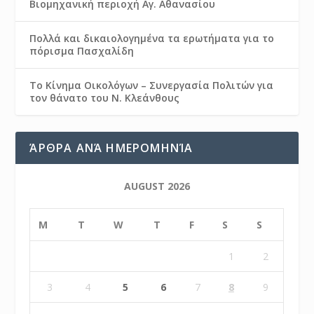
Βιομηχανική περιοχή Αγ. Αθανασίου
Πολλά και δικαιολογημένα τα ερωτήματα για το
πόρισμα Πασχαλίδη
Το Κίνημα Οικολόγων – Συνεργασία Πολιτών για
τον θάνατο του Ν. Κλεάνθους
ΆΡΘΡΑ ΑΝΆ ΗΜΕΡΟΜΗΝΊΑ
AUGUST 2026
M
T
W
T
F
S
S
1
2
3
4
5
6
7
8
9