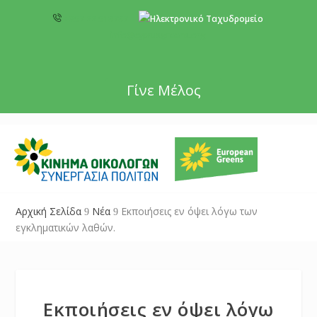
+357 22 518787
info@cyprusgreens.org
Γίνε Μέλος
Αρχική Σελίδα
Νέα
Εκποιήσεις εν όψει λόγω των
9
9
εγκληματικών λαθών.
Εκποιήσεις εν όψει λόγω