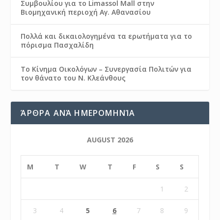
Συμβουλίου για το Limassol Mall στην
Βιομηχανική περιοχή Αγ. Αθανασίου
Πολλά και δικαιολογημένα τα ερωτήματα για το
πόρισμα Πασχαλίδη
Το Κίνημα Οικολόγων – Συνεργασία Πολιτών για
τον θάνατο του Ν. Κλεάνθους
ΆΡΘΡΑ ΑΝΆ ΗΜΕΡΟΜΗΝΊΑ
AUGUST 2026
M
T
W
T
F
S
S
1
2
3
4
5
6
7
8
9