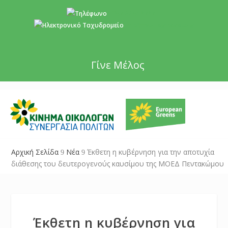
+357 22 518787
info@cyprusgreens.org
Γίνε Μέλος
Αρχική Σελίδα
Νέα
Έκθετη η κυβέρνηση για την αποτυχία
9
9
διάθεσης του δευτερογενούς καυσίμου της ΜΟΕΔ Πεντακώμου
Έκθετη η κυβέρνηση για