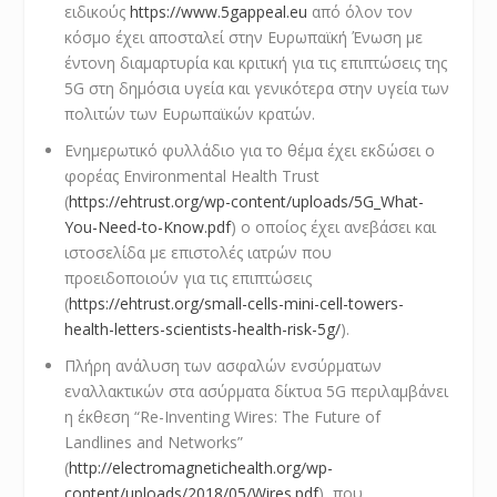
ειδικούς
https://www.5gappeal.eu
από όλον τον
κόσμο έχει αποσταλεί στην Ευρωπαϊκή Ένωση με
έντονη διαμαρτυρία και κριτική για τις επιπτώσεις της
5G στη δημόσια υγεία και γενικότερα στην υγεία των
πολιτών των Ευρωπαϊκών κρατών.
Ενημερωτικό φυλλάδιο για το θέμα έχει εκδώσει ο
φορέας Environmental Health Trust
(
https://ehtrust.org/wp-content/uploads/5G_What-
You-Need-to-Know.pdf
) ο οποίος έχει ανεβάσει και
ιστοσελίδα με επιστολές ιατρών που
προειδοποιούν για τις επιπτώσεις
(
https://ehtrust.org/small-cells-mini-cell-towers-
health-letters-scientists-health-risk-5g/
).
Πλήρη ανάλυση των ασφαλών ενσύρματων
εναλλακτικών στα ασύρματα δίκτυα 5G περιλαμβάνει
η έκθεση “Re-Inventing Wires: The Future of
Landlines and Networks”
(
http://electromagnetichealth.org/wp-
content/uploads/2018/05/Wires.pdf
), που