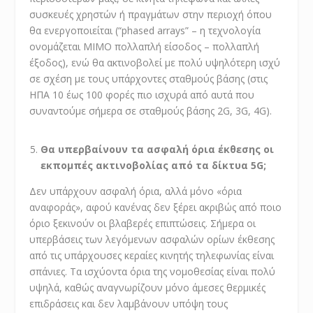
συσκευές χρηστών ή πραγμάτων στην περιοχή όπου
θα ενεργοποιείται (“phased arrays” – η τεχνολογία
ονομάζεται MIMO πολλαπλή είσοδος – πολλαπλή
έξοδος), ενώ θα ακτινοβολεί με πολύ υψηλότερη ισχύ
σε σχέση με τους υπάρχοντες σταθμούς βάσης (στις
ΗΠΑ 10 έως 100 φορές πιο ισχυρά από αυτά που
συναντούμε σήμερα σε σταθμούς βάσης 2G, 3G, 4G).
Θα υπερβαίνουν τα ασφαλή όρια έκθεσης οι
εκπομπές ακτινοβολίας από τα δίκτυα 5G;
Δεν υπάρχουν ασφαλή όρια, αλλά μόνο «όρια
αναφοράς», αφού κανένας δεν ξέρει ακριβώς από ποιο
όριο ξεκινούν οι βλαβερές επιπτώσεις. Σήμερα οι
υπερβάσεις των λεγόμενων ασφαλών ορίων έκθεσης
από τις υπάρχουσες κεραίες κινητής τηλεφωνίας είναι
σπάνιες. Τα ισχύοντα όρια της νομοθεσίας είναι πολύ
υψηλά, καθώς αναγνωρίζουν μόνο άμεσες θερμικές
επιδράσεις και δεν λαμβάνουν υπόψη τους