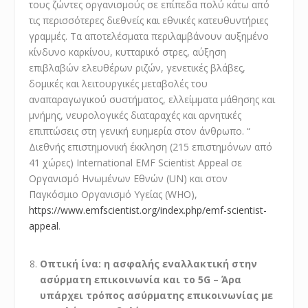
τους ζώντες οργανισμούς σε επίπεδα πολύ κάτω από
τις περισσότερες διεθνείς και εθνικές κατευθυντήριες
γραμμές. Τα αποτελέσματα περιλαμβάνουν αυξημένο
κίνδυνο καρκίνου, κυτταρικό στρες, αύξηση
επιβλαβών ελευθέρων ριζών, γενετικές βλάβες,
δομικές και λειτουργικές μεταβολές του
αναπαραγωγικού συστήματος, ελλείμματα μάθησης και
μνήμης, νευρολογικές διαταραχές και αρνητικές
επιπτώσεις στη γενική ευημερία στον άνθρωπο. “
Διεθνής επιστημονική έκκληση (215 επιστημόνων από
41 χώρες) International EMF Scientist Appeal σε
Οργανισμό Ηνωμένων Εθνών (UN) και στον
Παγκόσμιο Οργανισμό Υγείας (WHO),
https://www.emfscientist.org/index.php/emf-scientist-
appeal
.
Οπτική ίνα: η ασφαλής εναλλακτική στην
ασύρματη επικοινωνία και το 5G – Άρα
υπάρχει τρόπος ασύρματης επικοινωνίας με