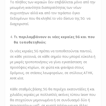
Το πλήθος των κεραιών δεν επιβάλλεται μόνο από την
μειωμένη ικανότητα διαπερατότητας των νέων
συχνοτήτων αλλά και από τον τεράστιο όγκο
δεδομένων που θα κληθεί το νέο δίκτυο της 5G να
διαχειριστεί.
Τι περιλαμβάνουν οι νέες κεραίες 5G και που
θα τοποθετηθούν;
Οι νέες κεραίες 5G πρέπει να τοποθετούνται παντού,
σε κάθε γειτονιά, σε κάθε σημείο που μπορεί εύκολα ή
με μικρές τροποποιήσεις να γίνει εγκατάσταση: σε
προσόψεις κτιρίων, σε φώτα και φανάρια στους
δρόμους, σε στάσεις λεωφορείων, σε στύλους ΑΤΗΚ,
ΑΗΚ κλπ.
Κάθε σταθμός βάσης 5G θα περιέχει εκατοντάδες ή και
χιλιάδες κεραίες με πολλαπλές ακτίνες τύπου laser που
θα στοχεύουν μεμονωμένα ή σε συνδυασμό δύο ή
περισσοτέρων μαζί, σε κινητά τηλέφωνα και άλλες