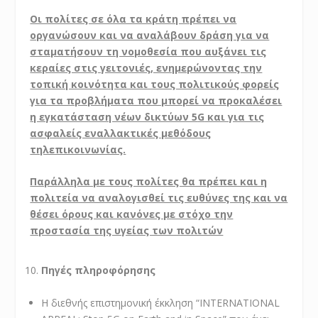
Οι πολίτες σε όλα τα κράτη πρέπει να
οργανώσουν και να αναλάβουν δράση για να
σταματήσουν τη νομοθεσία που αυξάνει τις
κεραίες στις γειτονιές, ενημερώνοντας την
τοπική κοινότητα και τους πολιτικούς φορείς
για τα προβλήματα που μπορεί να προκαλέσει
η εγκατάσταση νέων δικτύων 5
G
και για τις
ασφαλείς εναλλακτικές μεθόδους
τηλεπικοινωνίας.
Παράλληλα με τους πολίτες θα πρέπει και η
πολιτεία να αναλογισθεί τις ευθύνες της και να
θέσει όρους και κανόνες με στόχο την
προστασία της υγείας των πολιτών
Πηγές πληροφόρησης
Η διεθνής επιστημονική έκκληση “INTERNATIONAL