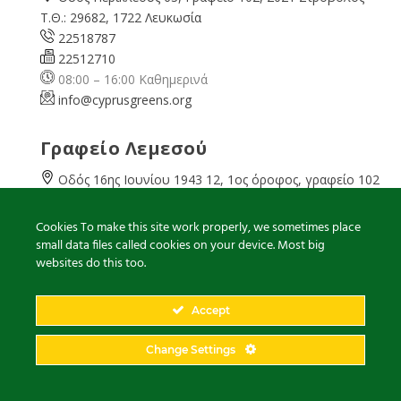
Τ.Θ.: 29682, 1722 Λευκωσία
22518787
22512710
08:00 – 16:00 Καθημερινά
info@cyprusgreens.org
Γραφείο Λεμεσού
Οδός 16ης Ιουνίου 1943 12, 1ος όροφος, γραφείο 102
Chrysostomou Court, 3022, Λεμεσός
25342661
Cookies To make this site work properly, we sometimes place
25342665
small data files called cookies on your device. Most big
websites do this too.
07:45 – 13:00 Καθημερινά
limassol@
cyprusgreens.org
Accept
Γραφείο Αμμοχώστου
Change Settings
Γρηγόρη Αυξεντίου 3, 5288 Παραλίμνι
23744975