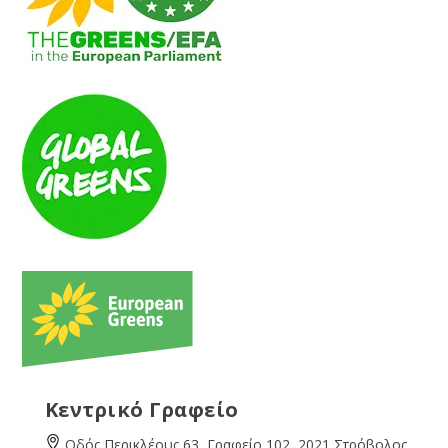
Κεντρικό Γραφείο
Οδός Περικλέους 63, Γραφείο 102, 2021 Στρόβολος