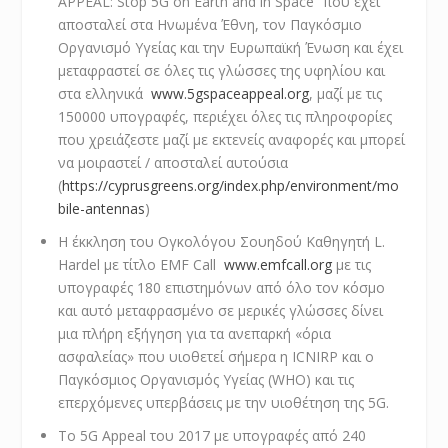
APPEAL: Stop 5G on Earth and in Space” που έχει
αποσταλεί στα Ηνωμένα Έθνη, τον Παγκόσμιο
Οργανισμό Υγείας και την Ευρωπαϊκή Ένωση και έχει
μεταφραστεί σε όλες τις γλώσσες της υφηλίου και
στα ελληνικά
www.5gspaceappeal.org
, μαζί με τις
150000 υπογραφές, περιέχει όλες τις πληροφορίες
που χρειάζεστε μαζί με εκτενείς αναφορές και μπορεί
να μοιραστεί / αποσταλεί αυτούσια
(
https://cyprusgreens.org/index.php/environment/mo
bile-antennas
)
Η έκκληση του Ογκολόγου Σουηδού Καθηγητή L.
Hardel με τίτλο EMF Call
www.emfcall.org
με τις
υπογραφές 180 επιστημόνων από όλο τον κόσμο
και αυτό μεταφρασμένο σε μερικές γλώσσες δίνει
μια πλήρη εξήγηση για τα ανεπαρκή «όρια
ασφαλείας» που υιοθετεί σήμερα η ICNIRP και ο
Παγκόσμιος Οργανισμός Υγείας (WHO) και τις
επερχόμενες υπερβάσεις με την υιοθέτηση της 5G.
Το 5G Appeal του 2017 με υπογραφές από 240