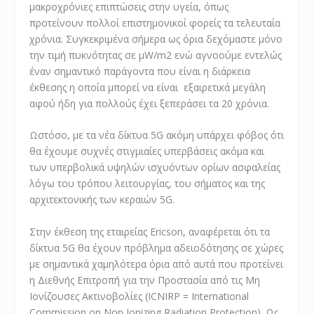
μακροχρόνιες επιπτώσεις στην υγεία, όπως
προτείνουν πολλοί επιστημονικοί φορείς τα τελευταία
χρόνια. Συγκεκριμένα σήμερα ως όρια δεχόμαστε μόνο
την τιμή πυκνότητας σε μW/m2 ενώ αγνοούμε εντελώς
έναν σημαντικό παράγοντα που είναι η διάρκεια
έκθεσης η οποία μπορεί να είναι εξαιρετικά μεγάλη
αφού ήδη για πολλούς έχει ξεπεράσει τα 20 χρόνια.
Ωστόσο, με τα νέα δίκτυα 5G ακόμη υπάρχει φόβος ότι
θα έχουμε συχνές στιγμιαίες υπερβάσεις ακόμα και
των υπερβολικά υψηλών ισχυόντων ορίων ασφαλείας
λόγω του τρόπου λειτουργίας, του σήματος και της
αρχιτεκτονικής των κεραιών 5G.
Στην έκθεση της εταιρείας Ericson, αναφέρεται ότι τα
δίκτυα 5G θα έχουν πρόβλημα αδειοδότησης σε χώρες
με σημαντικά χαμηλότερα όρια από αυτά που προτείνει
η Διεθνής Επιτροπή για την Προστασία από τις Μη
Ιονίζουσες Ακτινοβολίες (ICNIRP = International
Commission on Non Ionizing Radiation Protection). Ως