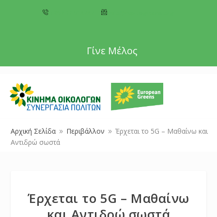
+357 22 518787
info@cyprusgreens.org
Γίνε Μέλος
Αρχική Σελίδα
Περιβάλλον
Έρχεται το 5G – Μαθαίνω και
9
9
Αντιδρώ σωστά
Έρχεται το 5G – Μαθαίνω
και Αντιδρώ σωστά