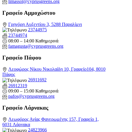
limassol@
cyprusgreens.org
Γραφείο Αμμοχώστου
Γρηγόρη Αυξεντίου 3, 5288 Παραλίμνι
23744975
23744974
08:00 – 14:00 Καθημερινά
famagusta@
cyprusgreens.org
Γραφείο Πάφου
Λεοφώρος Νίκου Νικολαίδη 10, Γραφείο104, 8010
Πάφος
26911692
26912319
09:00 – 15:00 Καθημερινά
pafos@cyprusgreens.org
Γραφείο Λάρνακας
Λεωφόρος Αγίας Φανερωμένης 157, Γραφείο 1,
6031 Λάρνακα
24823966