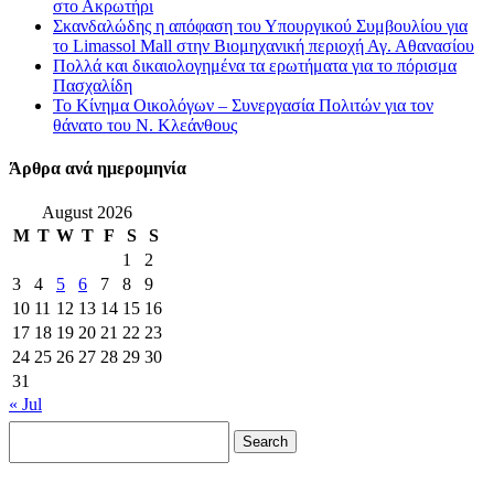
στο Ακρωτήρι
Σκανδαλώδης η απόφαση του Υπουργικού Συμβουλίου για
το Limassol Mall στην Βιομηχανική περιοχή Αγ. Αθανασίου
Πολλά και δικαιολογημένα τα ερωτήματα για το πόρισμα
Πασχαλίδη
Το Κίνημα Οικολόγων – Συνεργασία Πολιτών για τον
θάνατο του Ν. Κλεάνθους
Άρθρα ανά ημερομηνία
August 2026
M
T
W
T
F
S
S
1
2
3
4
5
6
7
8
9
10
11
12
13
14
15
16
17
18
19
20
21
22
23
24
25
26
27
28
29
30
31
« Jul
Search
for: