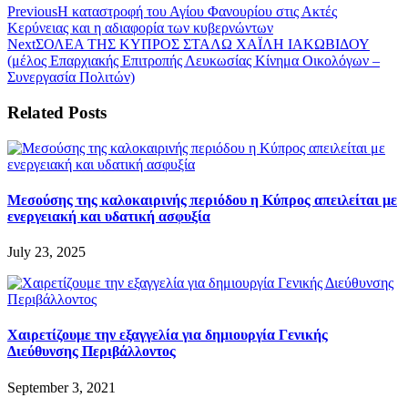
Previous
Η καταστροφή του Αγίου Φανουρίου στις Ακτές
Κερύνειας και η αδιαφορία των κυβερνώντων
Next
ΣΟΛΕΑ ΤΗΣ ΚΥΠΡΟΣ ΣΤΑΛΩ ΧΑΪΛΗ ΙΑΚΩΒΙΔΟΥ
(μέλος Επαρχιακής Επιτροπής Λευκωσίας Κίνημα Οικολόγων –
Συνεργασία Πολιτών)
Related Posts
Μεσούσης της καλοκαιρινής περιόδου η Κύπρος απειλείται με
ενεργειακή και υδατική ασφυξία
July 23, 2025
Χαιρετίζουμε την εξαγγελία για δημιουργία Γενικής
Διεύθυνσης Περιβάλλοντος
September 3, 2021