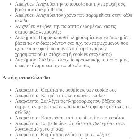
Analytics: Ανιχνεύει την τοποθεσία και την περιοχή σας
βάσει τον αριθμό ΙΡ σας
Analytics: Ανιχνεύει τον χρόνο που παραμείνατε στην κάθε
σελίδα
Ανιχνεύει: Αυξάνει την ποιότητα δεδομένων για τις
στατιστικές λειτουργίες
Διαφήμιση: Παρακολουθεί πληροφορίες και να διαφημίζει
βάσει των ενδιαφερόντων σας π.χ. του περιεχόμενου που
έχετε επισκεφτεί πιο πριν (Αυτή τη στιγμή δεν
χρησιμοποιούμε στόχευση ή cookies στόχευσης)
Διαφήμιση: Συλλέγει στοιχεία προσωπικής ταυτοποίησης,
όπως το όνομα και την τοποθεσία σας
Αυτή η ιστοσελίδα θα:
Απαραίτητα: Θυμάται τις ρυθμίσεις των cookie σας
Απαραίτητα: Επιτρέπει τις λειτουργίες cookies
Απαραίτητα: Συλλέγει τις πληροφορίες που βάζετε σε
φόρμες, ενημερωτικά δελτία και άλλες φόρμες σε όλες τις
σελίδες
Απαραίτητα: Καταγράφει το τί τοποθετείτε στο καρότσι
Απαραίτητα: Επιβεβαιώνει ότι είστε συνδεδεμένοι στον
λογαριασμό χρήστη σας
Απαραίτητα: Θυμάται τη γλώσσα που επιλέξατε