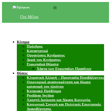
+357 22 518787
info@cyprusgreens.org
Γίνε Μέλος
Κίνημα
Πρόεδρος
Καταστατικό
Οργανώσεις Κινήματος
Δομή του Κινήματος
Ευρωπαϊκά Θέματα
Χάρτα των Ευρωπαίων Πρασίνων
Θέσεις
Κλιματική Αλλαγή – Προστασία Περιβάλλοντος
Οικονομική ανασυγκρότηση και δίκαιη
κατανομή του πλούτου
Κυπριακό Πρόβλημα
Positions Section
Χρηστή Διοίκηση και Δίκαιη Κοινωνία.
Κοινωνική Συνοχή και Πολιτικές Εσωτερικής
Διακυβέρνησης