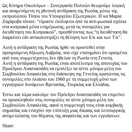
Ως Κίνημα Οικολόγων – Συνεργασία Πολιτών θεωρούμε λογική
και αναμενόμενη τη χθεσινή αντίδραση της Ρωσίας μέσω της
εκπροσώπου Τύπου του Υπουργείου Εξωτερικών. Η κα Μαρία
Ζαχάροβα τόνισε: “είμαστε έκπληκτοι από τα αντι-ρωσικά σχόλια
στα κυπριακά μέσα ενημέρωσης, μετά τις συνομιλίες για
διευθέτηση του Κυπριακού”, προσθέτοντας πως “η διευθέτηση θα
διαρκέσει εάν αντικατοπτρίζει τη θέληση των Ε/κ και των Τ/κ”.
Αυτή η αντίδραση της Ρωσίας ήρθε να προστεθεί στην
προηγούμενη δήλωση Λαβρόφ, που είχε επισημάνει ότι ορισμένοι
από τους συμμετέχοντες δεν ήθελαν τη Ρωσία στη Γενεύη.
Αυτή η αντίδραση της Ρωσίας είναι αποτέλεσμα της αποτυχίας του
Προέδρου Αναστασιάδη να εμπλέξει τα πέντε μόνιμα μέλη του
Συμβουλίου Ασφαλείας στη διάσκεψη της Γενεύης κρατώντας τις
συνομιλίες στο πλαίσιο του 1960 με τη συμμετοχή μόνο των
εγγυητριών δυνάμεων Βρετανίας, Τουρκίας και Ελλάδας.
Έστω και τώρα καλούμε τον Πρόεδρο Αναστασιάδη να επιμείνει
να προσκληθούν στις συνομιλίες τα πέντε μόνιμα μέλη του
Συμβουλίου Ασφαλείας, αφού η συμμετοχή τους είναι κομβικής
σημασίας και ενισχύει την επίτευξη μιας δίκαιης και λειτουργικής
αντιμετώπισης του θέματος της ασφαλείας και των εγγυήσεων.
Share: