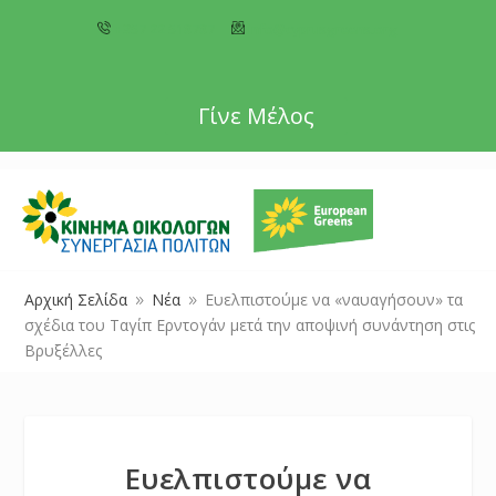
+357 22 518787
info@cyprusgreens.org
Γίνε Μέλος
Αρχική Σελίδα
Νέα
Ευελπιστούμε να «ναυαγήσουν» τα
9
9
σχέδια του Ταγίπ Ερντογάν μετά την αποψινή συνάντηση στις
Βρυξέλλες
Ευελπιστούμε να