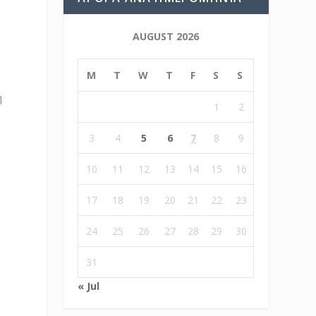
AUGUST 2026
.
M
T
W
T
F
S
S
ή
1
2
3
4
5
6
7
8
9
10
11
12
13
14
15
16
17
18
19
20
21
22
23
24
25
26
27
28
29
30
31
« Jul