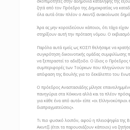
σκοπιμότητες στην αδημονία κατάληψης της εξο
ζητά από τον Πρόεδρο της Δημοκρατίας να καταδ
όλα αυτά όταν πλέον ο Ακιντζί ανακοίνωσε δημόσ
Άρα ας μην κοροϊδεύουν κάποιοι, ότι τάχα είχαν
στηρίξουν αυτή την πρόταση νόμου. Ο εκβιασμός
Παρόλα αυτά εμείς ως ΚΟΣΠ θελήσαμε να κρατήσ
συγκρότηση δικοινοτικής ομάδας συμφιλίωσης π
να ξεπεραστεί το αδιέξοδο. Ο ίδιος ο Πρόεδρος
συμπεριφορές των Τούρκων που πληγώνουν τους
απόφαση της Βουλής για το δεκάλεπτο του Ενω
Ο πρόεδρος Αναστασιάδης μίλησε επανειλημμένα
πανηγύρια στα Κόκκινα αλλά και τα πλέον πρόσφα
για κάθε ένα από αυτά» είπε «οι Ελληνοκύπριοι 
διαπραγματεύσεις».
Τι πιο φυσικό λοιπόν, αφού η πλειοψηφία της 
Ακιντζί (έτσι τα παρουσιάζουν κάποιοι) να ζητήσ