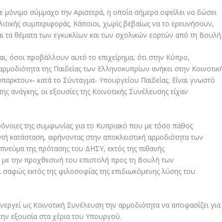
με μόνιμο σύμμαχο την Αριστερά, η οποία σήμερα οφείλει να δώσει
λιτικής συμπεριφοράς. Κάποιοι, χωρίς βεβαίως να το ερευνήσουν,
αι τα θέματα των εγκυκλίων και των σχολικών εορτών από τη Βουλή
αι, όσοι προβάλλουν αυτό το επιχείρημα, ότι στην Κύπρο,
 αρμοδιότητα της Παιδείας των Ελληνοκυπρίων ανήκει στην Κοινοτικ
παρκτου»- κατά το Σύνταγμα- Υπουργείου Παιδείας. Είναι γνωστό
της ανάγκης, οι εξουσίες της Κοινοτικής Συνέλευσης είχαν
πρόνοιες της συμφωνίας για το Κυπριακό που με τόσο πάθος
υτή κατάσταση, αφήνοντας στην αποκλειστική αρμοδιότητα των
 πνεύμα της πρότασης του ΔΗΣΥ, εκτός της πιθανής
ε με την προχθεσινή του επιστολή προς τη Βουλή των
ι σαφώς εκτός της φιλοσοφίας της επιδιωκόμενης λύσης του
νεργεί ως Κοινοτική Συνέλευση την αρμοδιότητα να αποφασίζει για
την εξουσία στα χέρια του Υπουργού.