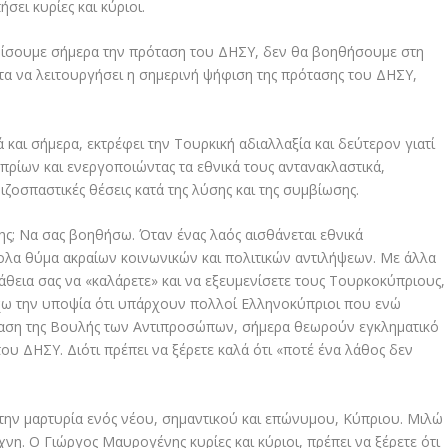
σει κυρίες και κύριοι.
ηφίσουμε σήμερα την πρόταση του ΔΗΣΥ, δεν θα βοηθήσουμε στη
τα να λειτουργήσει η σημερινή ψήφιση της πρότασης του ΔΗΣΥ,
 και σήμερα, εκτρέφει την Τουρκική αδιαλλαξία και δεύτερον γιατί
πρίων και ενεργοποιώντας τα εθνικά τους αντανακλαστικά,
ζοσπαστικές θέσεις κατά της λύσης και της συμβίωσης.
ης; Να σας βοηθήσω. Όταν ένας λαός αισθάνεται εθνικά
κολα θύμα ακραίων κοινωνικών και πολιτικών αντιλήψεων. Με άλλα
πάθεια σας να «καλάρετε» και να εξευμενίσετε τους Τουρκοκύπριους,
Έχω την υποψία ότι υπάρχουν πολλοί Ελληνοκύπριοι που ενώ
αση της Βουλής των Αντιπροσώπων, σήμερα θεωρούν εγκληματικό
ου ΔΗΣΥ. Διότι πρέπει να ξέρετε καλά ότι «ποτέ ένα λάθος δεν
 την μαρτυρία ενός νέου, σημαντικού και επώνυμου, Κύπριου. Μιλώ
νη. Ο Γιώργος Μαυρογένης κυρίες και κύριοι, πρέπει να ξέρετε ότι