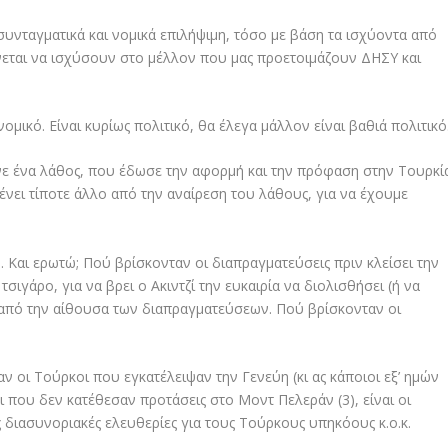
υνταγματικά και νομικά επιλήψιμη, τόσο με βάση τα ισχύοντα από
νεται να ισχύσουν στο μέλλον που μας προετοιμάζουν ΔΗΣΥ και
νομικό. Είναι κυρίως πολιτικό, θα έλεγα μάλλον είναι βαθιά πολιτικό
ινε ένα λάθος, που έδωσε την αφορμή και την πρόφαση στην Τουρκί
μένει τίποτε άλλο από την αναίρεση του λάθους, για να έχουμε
. Και ερωτώ; Πού βρίσκονταν οι διαπραγματεύσεις πριν κλείσει την
σιγάρο, για να βρει ο Ακιντζί την ευκαιρία να διολισθήσει (ή να
ι από την αίθουσα των διαπραγματεύσεων. Πού βρίσκονταν οι
 οι Τούρκοι που εγκατέλειψαν την Γενεύη (κι ας κάποιοι εξ’ ημών
ι που δεν κατέθεσαν προτάσεις στο Μοντ Πελεράν (3), είναι οι
 διασυνοριακές ελευθερίες για τους Τούρκους υπηκόους κ.ο.κ.