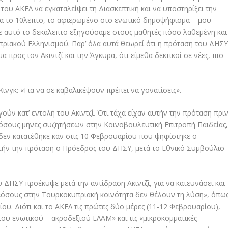
του ΑΚΕΛ να εγκαταλείψει τη Διασκεπτική και να υποστηρίξει την
α το 10λεπτο, το αφιερωμένο στο ενωτικό δημοψήφισμα – μου
σε αυτό το δεκάλεπτο εξηγούσαμε στους μαθητές πόσο λαθεμένη και
ριακού Ελληνισμού. Παρ’ όλα αυτά θεωρεί ότι η πρόταση του ΔΗΣ
α προς τον Ακιντζί και την Άγκυρα, ότι είμεθα δεκτικοί σε νέες, πιο
ινγκ: «Για να σε καβαλικέψουν πρέπει να γονατίσεις».
ούν κατ’ εντολή του Ακιντζί. Ότι τάχα είχαν αυτήν την πρόταση πρι
όσους μήνες συζητήσεων στην Κοινοβουλευτική Επιτροπή Παιδείας
ί δεν κατατέθηκε καν στις 10 Φεβρουαρίου που ψηφίστηκε ο
υτήν την πρόταση ο Πρόεδρος του ΔΗΣΥ, μετά το Εθνικό Συμβούλιο
υ ΔΗΣΥ προέκυψε μετά την αντίδραση Ακιντζί, για να κατευνάσει και
ι «όσους στην Τουρκοκυπριακή κοινότητα δεν θέλουν τη λύση», όπω
ου. Διότι και το ΑΚΕΛ τις πρώτες δύο μέρες (11-12 Φεβρουαρίου),
του ενωτικού – ακροδεξιού ΕΛΑΜ» και τις «μικροκομματικές