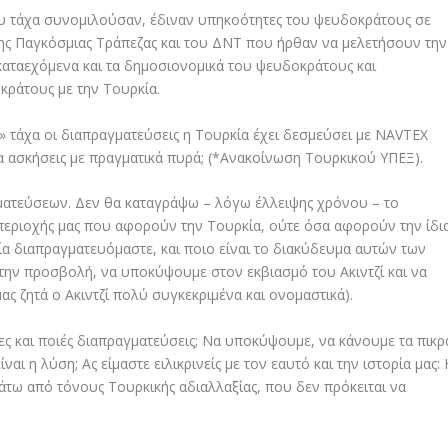
που τάχα συνομιλούσαν, έδιναν υπηκοότητες του ψευδοκράτους σε
της Παγκόσμιας Τράπεζας και του ΔΝΤ που ήρθαν να μελετήσουν την
αταεχόμενα και τα δημοσιονομικά του ψευδοκράτους και
κράτους με την Τουρκία.
ν» τάχα οι διαπραγματεύσεις η Τουρκία έχει δεσμεύσει με NAVTEX
α ασκήσεις με πραγματικά πυρά; (*Ανακοίνωση Τουρκικού ΥΠΕΞ).
γματεύσεων. Δεν θα καταγράψω – λόγω έλλειψης χρόνου – το
εριοχής μας που αφορούν την Τουρκία, ούτε όσα αφορούν την ίδι
ία διαπραγματευόμαστε, και ποιο είναι το διακύδευμα αυτών των
την προσβολή, να υποκύψουμε στον εκβιασμό του Ακιντζί και να
ς ζητά ο Ακιντζί πολύ συγκεκριμένα και ονομαστικά).
λίες και ποιές διαπραγματεύσεις; Να υποκύψουμε, να κάνουμε τα πικρ
ναι η λύση; Ας είμαστε ειλικρινείς με τον εαυτό και την ιστορία μας: 
άτω από τόνους Τουρκικής αδιαλλαξίας, που δεν πρόκειται να