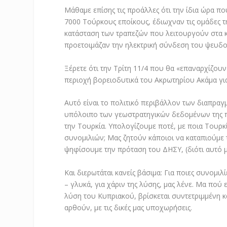
Μάθαμε επίσης τις προάλλες ότι την ίδια ώρα 
7000 Τούρκους εποίκους, έδιωχναν τις ομάδες 
κατάσταση των τραπεζών που λειτουργούν στα κ
προετοιμάζαν την ηλεκτρική σύνδεση του ψευδο
Ξέρετε ότι την Τρίτη 11/4 που θα «επαναρχίζου
περιοχή βορειοδυτικά του Ακρωτηρίου Ακάμα γι
Αυτό είναι το πολιτικό περιβάλλον των διαπρα
υπόλοιπο των γεωστρατηγικών δεδομένων της π
την Τουρκία. Υπολογίζουμε ποτέ, με ποια Τουρκ
συνομιλιών; Μας ζητούν κάποιοι να καταπιούμε 
ψηφίσουμε την πρόταση του ΔΗΣΥ, (διότι αυτό μα
Και διερωτάται κανείς βάσιμα: Για ποιες συνομι
– γλυκά, για χάριν της λύσης, μας λένε. Μα πού εί
λύση του Κυπριακού, βρίσκεται συντετριμμένη κ
αρθούν, με τις δικές μας υποχωρήσεις.