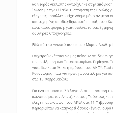
ως νεαρός Ακελιστής αντιτάχθηκε στην απόφαση 
Ένωση με την Ελλάδα. Η απόφαση της Βουλής γι
έλεγε τις προάλλες – είχε νόημα μόνο αν μέσα 
αποτυχημένη αποδείχθηκε αυτή η πράξη του Κυπ
είναι καταστροφική, γιατί στέλνει το σαφές μήνυμ
οδυνηρές υποχωρήσεις.
Εδώ πάει το γνωστό που είπε ο Μάρτιν Λούθερ Κ
Επιχειρούν κάποιοι να μας πείσουν ότι δεν ενεργ
την αντίδραση των Τουρκοκυπρίων. Περίεργο. Τ
γιατί δεν κατατέθηκε η πρόταση του ΔΗΣΥ; Γιατ
Κανονισμός; Γιατί για πρώτη φορά μίλησε για α
στις 13 Φεβρουαρίου;
Για ένα και μόνο απλό λόγο: Διότι η πρόταση το
ικανοποιήσει τον Ακιντζί και τους Τούρκους κα
έλεγε η ανακοίνωση του ΑΚΕΛ στις 11 Φεβρουαρί
περιοριζόταν να κατηγορεί όσους «έγιναν ουρά 