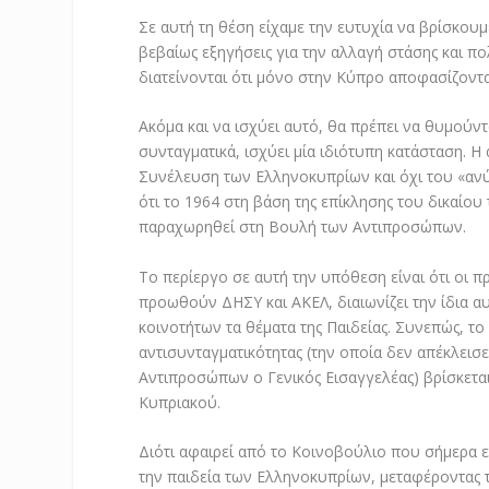
Σε αυτή τη θέση είχαμε την ευτυχία να βρίσκου
βεβαίως εξηγήσεις για την αλλαγή στάσης και πο
διατείνονται ότι μόνο στην Κύπρο αποφασίζοντ
Ακόμα και να ισχύει αυτό, θα πρέπει να θυμούντ
συνταγματικά, ισχύει μία ιδιότυπη κατάσταση. Η
Συνέλευση των Ελληνοκυπρίων και όχι του «ανύ
ότι το 1964 στη βάση της επίκλησης του δικαίου 
παραχωρηθεί στη Βουλή των Αντιπροσώπων.
Το περίεργο σε αυτή την υπόθεση είναι ότι οι 
προωθούν ΔΗΣΥ και ΑΚΕΛ, διαιωνίζει την ίδια α
κοινοτήτων τα θέματα της Παιδείας. Συνεπώς, το
αντισυνταγματικότητας (την οποία δεν απέκλεισ
Αντιπροσώπων ο Γενικός Εισαγγελέας) βρίσκετα
Κυπριακού.
Διότι αφαιρεί από το Κοινοβούλιο που σήμερα ε
την παιδεία των Ελληνοκυπρίων, μεταφέροντας 