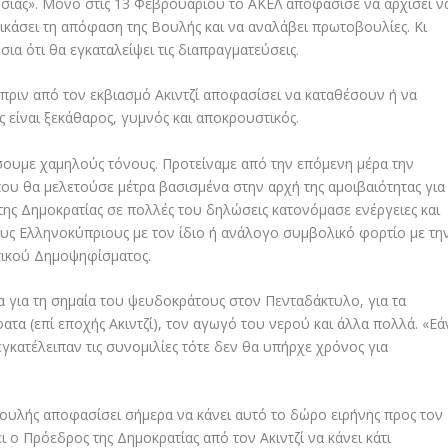
υσίας». Μόνο στις 13 Φεβρουαρίου το ΑΚΕΛ αποφάσισε να αρχίσει ν
ικάσει τη απόφαση της Βουλής και να αναλάβει πρωτοβουλίες. Κι
ια ότι θα εγκαταλείψει τις διαπραγματεύσεις.
 πριν από τον εκβιασμό Ακιντζί αποφασίσει να καταθέσουν ή να
 είναι ξεκάθαρος, γυμνός και αποκρουστικός.
ουμε χαμηλούς τόνους. Προτείναμε από την επόμενη μέρα την
ου θα μελετούσε μέτρα βασισμένα στην αρχή της αμοιβαιότητας για
 της Δημοκρατίας σε πολλές του δηλώσεις κατονόμασε ενέργειες και
 Ελληνοκύπριους με τον ίδιο ή ανάλογο συμβολικό φορτίο με τη
τικού Δημοψηφίσματος.
 για τη σημαία του ψευδοκράτους στον Πενταδάκτυλο, για τα
τα (επί εποχής Ακιντζί), τον αγωγό του νερού και άλλα πολλά. «Εά
εγκατέλειπαν τις συνομιλίες τότε δεν θα υπήρχε χρόνος για
Βουλής αποφασίσει σήμερα να κάνει αυτό το δώρο ειρήνης προς τον
ει ο Πρόεδρος της Δημοκρατίας από τον Ακιντζί να κάνει κάτι