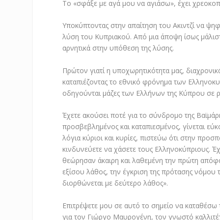
Το «σφάξε με αγά μου να αγιάσω», έχει χρεοκοπή
Υποκύπτοντας στην απαίτηση του Ακιντζί να ψ
λύση του Κυπριακού. Από μια άποψη ίσως μάλισ
αρνητικά στην υπόθεση της λύσης.
Πρώτον γιατί η υποχωρητικότητα μας, διαχρονικά
καταπιέζοντας το εθνικό φρόνημα των Ελληνοκυ
οδηγούνται μάζες των Ελλήνων της Κύπρου σε ρι
Έχετε ακούσει ποτέ για το σύνδρομο της Βαϊμάρ
προσβεβλημένος και καταπιεσμένος, γίνεται εύ
λόγια κύριοι και κυρίες, πιστεύω ότι στην προσ
κινδυνεύετε να χάσετε τους Ελληνοκύπριους. 
θεώρησαν άκαιρη και λαθεμένη την πρώτη απόφ
εξίσου λάθος, την έγκριση της πρότασης νόμου τ
διορθώνεται με δεύτερο λάθος».
Επιτρέψετε μου σε αυτό το σημείο να καταθέσω
για τον Γιώργο Μαυρογένη, τον γνωστό καλλιτέχ