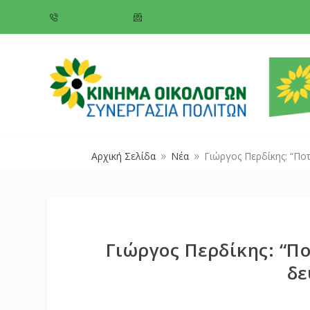
+357 22 518787
info@cyprusgreens.org
Αρχική Σελίδα
Νέα
Γιώργος Περδίκης: “Πο
9
9
Γιώργος Περδίκης: “Πο
δε