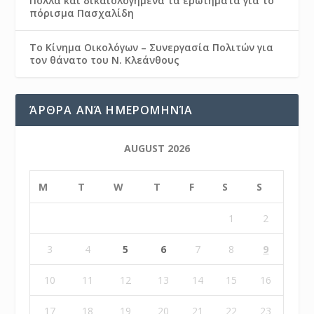
Πολλά και δικαιολογημένα τα ερωτήματα για το
πόρισμα Πασχαλίδη
Το Κίνημα Οικολόγων – Συνεργασία Πολιτών για
τον θάνατο του Ν. Κλεάνθους
ΆΡΘΡΑ ΑΝΆ ΗΜΕΡΟΜΗΝΊΑ
AUGUST 2026
M
T
W
T
F
S
S
1
2
3
4
5
6
7
8
9
10
11
12
13
14
15
16
17
18
19
20
21
22
23