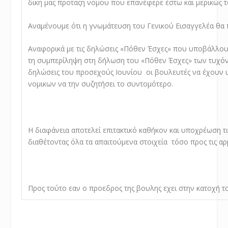
δικη μας προταςη νομου που επανέφερε έστω και μερικώς 
Αναμένουμε ότι η γνωμάτευση του Γενικού Εισαγγελέα θα 
Αναφορικά με τις δηλώσεις «Πόθεν Έσχες» που υποβάλλουν 
τη συμπερίληψη στη δήλωση του «Πόθεν Έσχες» των τυχόν 
δηλώσεις του προσεχούς Ιουνίου οι βουλευτές να έχουν υ
νομικων να την συζητήσει το συντομότερο.
Η διαφάνεια αποτελεί επιτακτικό καθήκον και υποχρέωση 
διαθέτοντας όλα τα απαιτούμενα στοιχεία τόσο προς τις αρμ
Προς τούτο εαν ο προεδρος της βουλης εχει στην κατοχή τ