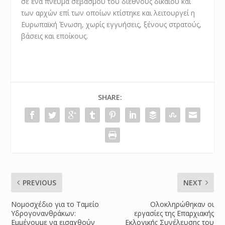
σε ένα πνεύμα σεβασμού του διεθνούς δικαίου και
των αρχών επί των οποίων κτίστηκε και λειτουργεί η
Ευρωπαϊκή Ένωση, χωρίς εγγυήσεις, ξένους στρατούς,
βάσεις και εποίκους.
SHARE:
PREVIOUS
NEXT
Νομοσχέδιο για το Ταμείο
Ολοκληρώθηκαν οι
Υδρογονανθράκων:
εργασίες της Επαρχιακής
Εμμένουμε να εισαχθούν
Εκλογικής Συνέλευσης του