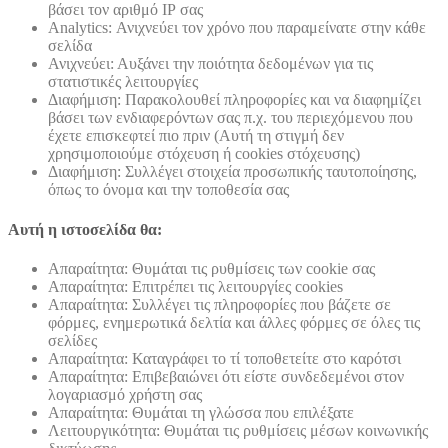
βάσει τον αριθμό ΙΡ σας
Analytics: Ανιχνεύει τον χρόνο που παραμείνατε στην κάθε
σελίδα
Ανιχνεύει: Αυξάνει την ποιότητα δεδομένων για τις
στατιστικές λειτουργίες
Διαφήμιση: Παρακολουθεί πληροφορίες και να διαφημίζει
βάσει των ενδιαφερόντων σας π.χ. του περιεχόμενου που
έχετε επισκεφτεί πιο πριν (Αυτή τη στιγμή δεν
χρησιμοποιούμε στόχευση ή cookies στόχευσης)
Διαφήμιση: Συλλέγει στοιχεία προσωπικής ταυτοποίησης,
όπως το όνομα και την τοποθεσία σας
Αυτή η ιστοσελίδα θα:
Απαραίτητα: Θυμάται τις ρυθμίσεις των cookie σας
Απαραίτητα: Επιτρέπει τις λειτουργίες cookies
Απαραίτητα: Συλλέγει τις πληροφορίες που βάζετε σε
φόρμες, ενημερωτικά δελτία και άλλες φόρμες σε όλες τις
σελίδες
Απαραίτητα: Καταγράφει το τί τοποθετείτε στο καρότσι
Απαραίτητα: Επιβεβαιώνει ότι είστε συνδεδεμένοι στον
λογαριασμό χρήστη σας
Απαραίτητα: Θυμάται τη γλώσσα που επιλέξατε
Λειτουργικότητα: Θυμάται τις ρυθμίσεις μέσων κοινωνικής