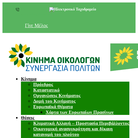
+357 22 518787
info@cyprusgreens.org
Γίνε Μέλος
Κίνημα
Πρόεδρος
Καταστατικό
Οργανώσεις Κινήματος
Δομή του Κινήματος
Ευρωπαϊκά Θέματα
Χάρτα των Ευρωπαίων Πρασίνων
Θέσεις
Κλιματική Αλλαγή – Προστασία Περιβάλλοντος
Οικονομική ανασυγκρότηση και δίκαιη
κατανομή του πλούτου