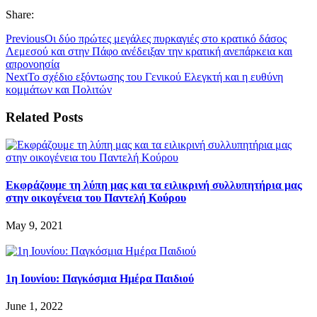
Share:
Previous
Οι δύο πρώτες μεγάλες πυρκαγιές στο κρατικό δάσος
Λεμεσού και στην Πάφο ανέδειξαν την κρατική ανεπάρκεια και
απρονοησία
Next
Το σχέδιο εξόντωσης του Γενικού Ελεγκτή και η ευθύνη
κομμάτων και Πολιτών
Related Posts
Εκφράζουμε τη λύπη μας και τα ειλικρινή συλλυπητήρια μας
στην οικογένεια του Παντελή Κούρου
May 9, 2021
1η Ιουνίου: Παγκόσμια Ημέρα Παιδιού
June 1, 2022