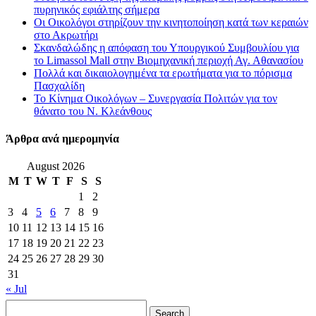
πυρηνικός εφιάλτης σήμερα
Οι Οικολόγοι στηρίζουν την κινητοποίηση κατά των κεραιών
στο Ακρωτήρι
Σκανδαλώδης η απόφαση του Υπουργικού Συμβουλίου για
το Limassol Mall στην Βιομηχανική περιοχή Αγ. Αθανασίου
Πολλά και δικαιολογημένα τα ερωτήματα για το πόρισμα
Πασχαλίδη
Το Κίνημα Οικολόγων – Συνεργασία Πολιτών για τον
θάνατο του Ν. Κλεάνθους
Άρθρα ανά ημερομηνία
August 2026
M
T
W
T
F
S
S
1
2
3
4
5
6
7
8
9
10
11
12
13
14
15
16
17
18
19
20
21
22
23
24
25
26
27
28
29
30
31
« Jul
Search