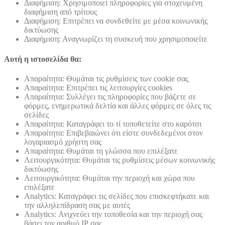
Διαφήμιση: Χρησιμοποιεί πληροφορίες για στοχευμένη
διαφήμιση από τρίτους
Διαφήμιση: Επιτρέπει να συνδεθείτε με μέσα κοινωνικής
δικτύωσης
Διαφήμιση: Αναγνωρίζει τη συσκευή που χρησιμοποιείτε
Αυτή η ιστοσελίδα θα:
Απαραίτητα: Θυμάται τις ρυθμίσεις των cookie σας
Απαραίτητα: Επιτρέπει τις λειτουργίες cookies
Απαραίτητα: Συλλέγει τις πληροφορίες που βάζετε σε
φόρμες, ενημερωτικά δελτία και άλλες φόρμες σε όλες τις
σελίδες
Απαραίτητα: Καταγράφει το τί τοποθετείτε στο καρότσι
Απαραίτητα: Επιβεβαιώνει ότι είστε συνδεδεμένοι στον
λογαριασμό χρήστη σας
Απαραίτητα: Θυμάται τη γλώσσα που επιλέξατε
Λειτουργικότητα: Θυμάται τις ρυθμίσεις μέσων κοινωνικής
δικτύωσης
Λειτουργικότητα: Θυμάται την περιοχή και χώρα που
επιλέξατε
Analytics: Καταγράφει τις σελίδες που επισκεφτήκατε και
την αλληλεπίδραση σας με αυτές
Analytics: Ανιχνεύει την τοποθεσία και την περιοχή σας
βάσει τον αριθμό ΙΡ σας