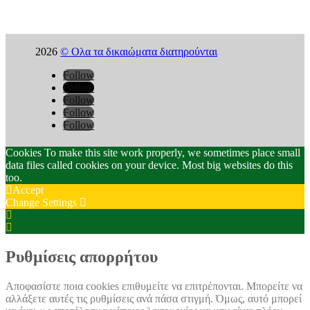
2026
© Ολα τα δικαιώματα διατηρούνται
Follow
Follow
Follow
Follow
Follow
Cookies To make this site work properly, we sometimes place small
data files called cookies on your device. Most big websites do this
too.
Accept
Change Settings
Cookie
Box
Cookie
Settings
Box
Settings
Ρυθμίσεις απορρήτου
Αποφασίστε ποια cookies επιθυμείτε να επιτρέπονται. Μπορείτε να
αλλάξετε αυτές τις ρυθμίσεις ανά πάσα στιγμή. Όμως, αυτό μπορεί