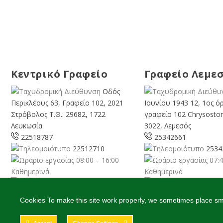
Κεντρικό Γραφείο
Γραφείο Λεμε
Οδός
Περικλέους 63, Γραφείο 102, 2021
Ιουνίου 1943 12, 1ος ό
Στρόβολος Τ.Θ.: 29682, 1722
γραφείο 102 Chrysosto
Λευκωσία
3022, Λεμεσός
22518787
25342661
22512710
2534
08:00 – 16:00
07:4
Καθημερινά
Καθημερινά
info@cyprusgreens.org
limassol@
cyprusgreens.
Cookies To make this site work properly, we sometimes place smal