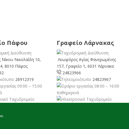
ίο Πάφου
Γραφείο Λάρνακας
 Νίκου Νικολαίδη 10,
Λεωφόρος Αγίας Φανερωμένης
4, 8010 Πάφος
157, Γραφείο 1, 6031 Λάρνακα
92
24823966
26912319
24823967
09:00 – 15:00
08:00 – 16:00
ά
Καθημερινά
rusgreens.org
larnaka@cyprusgreens.
org
oo.