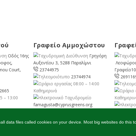
σού
Γραφείο Αμμοχώστου
Γραφε
Οδός 16ης
Γρηγόρη
ροφος,
Αυξεντίου 3, 5288 Παραλίμνι
Λεοφώρος
mou Court,
23744975
Γραφείο10
23744974
269116
08:00 – 14:00
2665
Καθημερινά
5 – 13:00
Καθημεριν
famagusta@
cyprusgreens.org
pafos@cyp
org
l data files called cookies on your device. Most big websites do this t