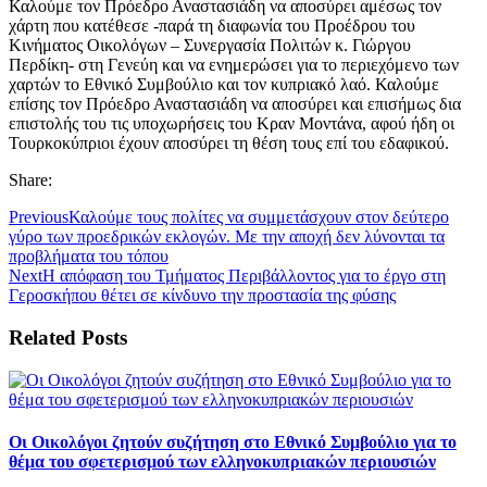
Καλούμε τον Πρόεδρο Αναστασιάδη να αποσύρει αμέσως τον
χάρτη που κατέθεσε -παρά τη διαφωνία του Προέδρου του
Κινήματος Οικολόγων – Συνεργασία Πολιτών κ. Γιώργου
Περδίκη- στη Γενεύη και να ενημερώσει για το περιεχόμενο των
χαρτών το Εθνικό Συμβούλιο και τον κυπριακό λαό. Καλούμε
επίσης τον Πρόεδρο Αναστασιάδη να αποσύρει και επισήμως δια
επιστολής του τις υποχωρήσεις του Κραν Μοντάνα, αφού ήδη οι
Τουρκοκύπριοι έχουν αποσύρει τη θέση τους επί του εδαφικού.
Share:
Previous
Καλούμε τους πολίτες να συμμετάσχουν στον δεύτερο
γύρο των προεδρικών εκλογών. Με την αποχή δεν λύνονται τα
προβλήματα του τόπου
Next
Η απόφαση του Τμήματος Περιβάλλοντος για το έργο στη
Γεροσκήπου θέτει σε κίνδυνο την προστασία της φύσης
Related Posts
Οι Οικολόγοι ζητούν συζήτηση στο Εθνικό Συμβούλιο για το
θέμα του σφετερισμού των ελληνοκυπριακών περιουσιών