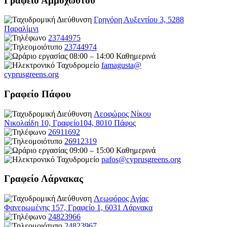
Γραφείο Αμμοχώστου
Γρηγόρη Αυξεντίου 3, 5288
Παραλίμνι
23744975
23744974
08:00 – 14:00 Καθημερινά
famagusta@
cyprusgreens.org
Γραφείο Πάφου
Λεοφώρος Νίκου
Νικολαίδη 10, Γραφείο104, 8010 Πάφος
26911692
26912319
09:00 – 15:00 Καθημερινά
pafos@cyprusgreens.org
Γραφείο Λάρνακας
Λεωφόρος Αγίας
Φανερωμένης 157, Γραφείο 1, 6031 Λάρνακα
24823966
24823967