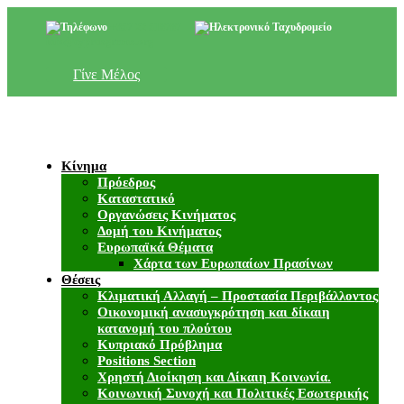
+357 22 518787
info@cyprusgreens.org
Γίνε Μέλος
Κίνημα
Πρόεδρος
Καταστατικό
Οργανώσεις Κινήματος
Δομή του Κινήματος
Ευρωπαϊκά Θέματα
Χάρτα των Ευρωπαίων Πρασίνων
Θέσεις
Κλιματική Αλλαγή – Προστασία Περιβάλλοντος
Οικονομική ανασυγκρότηση και δίκαιη
κατανομή του πλούτου
Κυπριακό Πρόβλημα
Positions Section
Χρηστή Διοίκηση και Δίκαιη Κοινωνία.
Κοινωνική Συνοχή και Πολιτικές Εσωτερικής