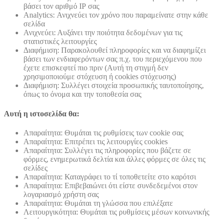
βάσει τον αριθμό ΙΡ σας
Analytics: Ανιχνεύει τον χρόνο που παραμείνατε στην κάθε
σελίδα
Ανιχνεύει: Αυξάνει την ποιότητα δεδομένων για τις
στατιστικές λειτουργίες
Διαφήμιση: Παρακολουθεί πληροφορίες και να διαφημίζει
βάσει των ενδιαφερόντων σας π.χ. του περιεχόμενου που
έχετε επισκεφτεί πιο πριν (Αυτή τη στιγμή δεν
χρησιμοποιούμε στόχευση ή cookies στόχευσης)
Διαφήμιση: Συλλέγει στοιχεία προσωπικής ταυτοποίησης,
όπως το όνομα και την τοποθεσία σας
Αυτή η ιστοσελίδα θα:
Απαραίτητα: Θυμάται τις ρυθμίσεις των cookie σας
Απαραίτητα: Επιτρέπει τις λειτουργίες cookies
Απαραίτητα: Συλλέγει τις πληροφορίες που βάζετε σε
φόρμες, ενημερωτικά δελτία και άλλες φόρμες σε όλες τις
σελίδες
Απαραίτητα: Καταγράφει το τί τοποθετείτε στο καρότσι
Απαραίτητα: Επιβεβαιώνει ότι είστε συνδεδεμένοι στον
λογαριασμό χρήστη σας
Απαραίτητα: Θυμάται τη γλώσσα που επιλέξατε
Λειτουργικότητα: Θυμάται τις ρυθμίσεις μέσων κοινωνικής