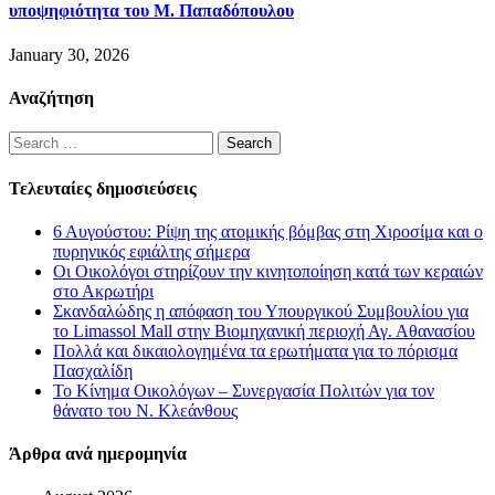
υποψηφιότητα του Μ. Παπαδόπουλου
January 30, 2026
Αναζήτηση
Search
for:
Τελευταίες δημοσιεύσεις
6 Αυγούστου: Ρίψη της ατομικής βόμβας στη Χιροσίμα και ο
πυρηνικός εφιάλτης σήμερα
Οι Οικολόγοι στηρίζουν την κινητοποίηση κατά των κεραιών
στο Ακρωτήρι
Σκανδαλώδης η απόφαση του Υπουργικού Συμβουλίου για
το Limassol Mall στην Βιομηχανική περιοχή Αγ. Αθανασίου
Πολλά και δικαιολογημένα τα ερωτήματα για το πόρισμα
Πασχαλίδη
Το Κίνημα Οικολόγων – Συνεργασία Πολιτών για τον
θάνατο του Ν. Κλεάνθους
Άρθρα ανά ημερομηνία