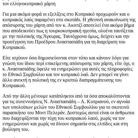
Για μια ακόμα φορά οι εξελίξεις στο Κυπριακό προχωρούν και ο
κυπριακός λαός παραμένει στο σκοτάδι. Η χθεσινή ανακοίνωση της
απόσυρσης του χάρτη από τον κ. Ακιντζί αποτελεί ένα ακόμα βήμα
που αποδεικνύει πως η τουρκοκυπριακή ηγεσία, ολοένα ταυτίζεται
με την πολιτικής της Άγκυρας. Ταυτόχρονα όμως, δείχνει και την
προσέγγιση του Προέδρου Αναστασιάδη για τη διαχείριση του
Κυπριακού.
Είτε ισχύουν όσα δημοσιεύονται στον τύπο και κάνουν λόγο για
γνώση του ίδιου περί επικείμενης απόσυρσης του χάρτη, είτε όχι, ο
κ. Αναστασιάδης όφειλε να ενημερώσει για αυτές τις πληροφορίες
το Εθνικό Συμβούλιο και τον κυπριακό λαό. Δεν μπορεί να γίνει
άλλο ανεκτή η πολιτική της εν κρυπτώ διαπραγμάτευσης του
Κυπριακού.
Από την άλλη μένουμε κατάπληκτοι από τα όσα αποκαλύπτονται
για τις συνεννοήσεις Ν. Αναστασιάδη – Α. Κυπριανού, εν αγνοία
των υπολοίπων μελών του Εθνικού Συμβουλίου για το σκοτεινό
παρασκήνιο του Μοντ Πελεράν. Δυστυχώς αυτοί είναι οι άνθρωποι
που διαχειρίζονται την τύχη του κυπριακού λαού, χωρίς να τον
ενημερώνουν και χωρίς να δίνουν σημασία στις ελπίδες και στη
βούληση του.