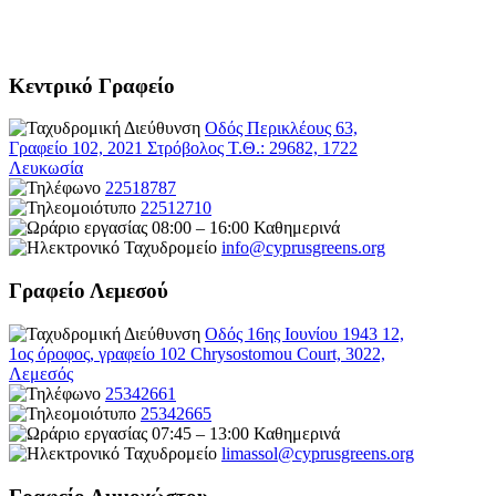
Κεντρικό Γραφείο
Οδός Περικλέους 63,
Γραφείο 102, 2021 Στρόβολος Τ.Θ.: 29682, 1722
Λευκωσία
22518787
22512710
08:00 – 16:00 Καθημερινά
info@cyprusgreens.org
Γραφείο Λεμεσού
Οδός 16ης Ιουνίου 1943 12,
1ος όροφος, γραφείο 102 Chrysostomou Court, 3022,
Λεμεσός
25342661
25342665
07:45 – 13:00 Καθημερινά
limassol@
cyprusgreens.org