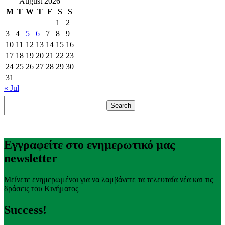
August 2026
M
T
W
T
F
S
S
1
2
3
4
5
6
7
8
9
10
11
12
13
14
15
16
17
18
19
20
21
22
23
24
25
26
27
28
29
30
31
« Jul
Search
for:
Εγγραφείτε στο ενημερωτικό μας
newsletter
Μείνετε ενημερωμένοι για να λαμβάνετε τα τελευταία νέα και τις
δράσεις του Κινήματος
Success!