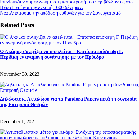
Previous
Δεν συμφωνούμε στη καταστροφή του περιβάλλοντος στο
Πέρα Πεδί και την εγκοπή 1600 δέντρων.
Next
Απαιτούμε την απόδοση ευθυνών για τον Συνεργατισμό
Related Posts
Ο Ακάμας συνεχίζει να απειλείται – Επιτόπια επίσκεψη Γ.
Περδίκη εν αναμονή συνάντησης με τον Πρόεδρο
November 30, 2023
Δηλώσεις κ. Ατταλίδου για τα Pandora Papers μετά τη συνεδρία
της Επιτροπή Θεσμών
December 1, 2021