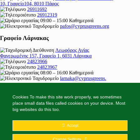
10, Γραφείο104, 8010 Πάφος
26911692
26912319
09:00 – 15:00 Καθημερινά
pafos@cyprusgreens.org
Γραφείο Λάρνακας
Λεωφόρος Αγίας
Φανερωμένης 157, Γραφείο 1, 6031 Λάρνακα
24823966
24823967
08:00 – 16:00 Καθημερινά
larnaka@cyprusgreens.
org
Cookies To make this site work properly, we sometimes
place small data files called cookies on your device. Most
big websites do this too.
2026
© Ολα τα δικαιώματα διατηρούνται
Follow
Accept
Follow
Follow
Change Settings