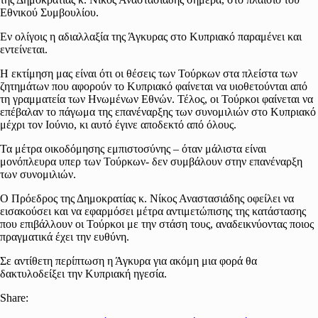
Εθνικού Συμβουλίου.
Εν ολίγοις η αδιαλλαξία της Άγκυρας στο Κυπριακό παραμένει και
εντείνεται.
Η εκτίμηση μας είναι ότι οι θέσεις των Τούρκων στα πλείστα των
ζητημάτων που αφορούν το Κυπριακό φαίνεται να υιοθετούνται από
τη γραμματεία των Ηνωμένων Εθνών. Τέλος, οι Τούρκοι φαίνεται να
επέβαλαν το πάγωμα της επανέναρξης των συνομιλιών στο Κυπριακό
μέχρι τον Ιούνιο, κι αυτό έγινε αποδεκτό από όλους.
Τα μέτρα οικοδόμησης εμπιστοσύνης – όταν μάλιστα είναι
μονόπλευρα υπερ των Τούρκων- δεν συμβάλουν στην επανέναρξη
των συνομιλιών.
Ο Πρόεδρος της Δημοκρατίας κ. Νίκος Αναστασιάδης οφείλει να
εισακούσει και να εφαρμόσει μέτρα αντιμετώπισης της κατάστασης
που επιβάλλουν οι Τούρκοι με την στάση τους, αναδεικνύοντας ποιος
πραγματικά έχει την ευθύνη.
Σε αντίθετη περίπτωση η Άγκυρα για ακόμη μια φορά θα
δακτυλοδείξει την Κυπριακή ηγεσία.
Share: