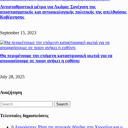
Αντισταθμιστικά μέτρα για Ακάμα: Συνέχιση της
αποσπασματικής και αντιοικολογικής πολιτικής της απελθούσας
Kυβέρνησης
September 15, 2023
Θα περιμένουμε την επόμενη καταστροφική φωτιά για να
αποφασίσουμε σε ποιον ανήκει η ευθύνη;
July 28, 2025
Αναζήτηση
Search
for:
Τελευταίες δημοσιεύσεις
6 Αυγούστου: Ρίψη της ατομικής βόμβας στη Χιροσίμα και ο