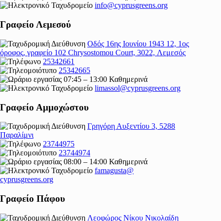
info@cyprusgreens.org
Γραφείο Λεμεσού
Οδός 16ης Ιουνίου 1943 12, 1ος
όροφος, γραφείο 102 Chrysostomou Court, 3022, Λεμεσός
25342661
25342665
07:45 – 13:00 Καθημερινά
limassol@
cyprusgreens.org
Γραφείο Αμμοχώστου
Γρηγόρη Αυξεντίου 3, 5288
Παραλίμνι
23744975
23744974
08:00 – 14:00 Καθημερινά
famagusta@
cyprusgreens.org
Γραφείο Πάφου
Λεοφώρος Νίκου Νικολαίδη