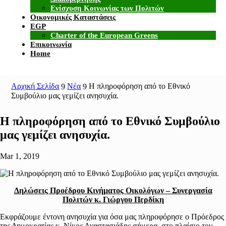
Ενίσχυση Κοινωνίας των Πολιτών
Οικονομικές Καταστάσεις
EGP
Charter of the European Greens
Επικοινωνία
Home
Αρχική Σελίδα
Νέα
Η πληροφόρηση από το Εθνικό
9
9
Συμβούλιο μας γεμίζει ανησυχία.
Η πληροφόρηση από το Εθνικό Συμβούλιο
μας γεμίζει ανησυχία.
Mar 1, 2019
Δηλώσεις Προέδρου Κινήματος Οικολόγων – Συνεργασία
Πολιτών κ. Γιώργου Περδίκη
Εκφράζουμε έντονη ανησυχία για όσα μας πληροφόρησε ο Πρόεδρος
της Δημοκρατίας κ. Νίκος Αναστασιάδης σήμερα, στο πλαίσιο του