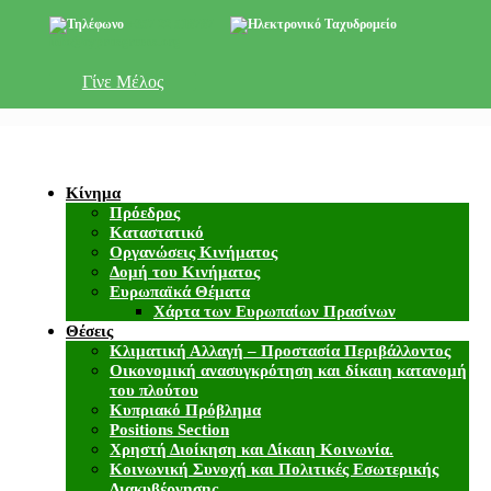
+357 22 518787
info@cyprusgreens.org
Γίνε Μέλος
Κίνημα
Πρόεδρος
Καταστατικό
Οργανώσεις Κινήματος
Δομή του Κινήματος
Ευρωπαϊκά Θέματα
Χάρτα των Ευρωπαίων Πρασίνων
Θέσεις
Κλιματική Αλλαγή – Προστασία Περιβάλλοντος
Οικονομική ανασυγκρότηση και δίκαιη κατανομή
του πλούτου
Κυπριακό Πρόβλημα
Positions Section
Χρηστή Διοίκηση και Δίκαιη Κοινωνία.
Κοινωνική Συνοχή και Πολιτικές Εσωτερικής
Διακυβέρνησης