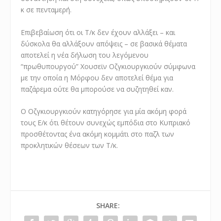
κ σε πενταμερή.
Επιβεβαίωση ότι οι Τ/κ δεν έχουν αλλάξει – και
δύσκολα θα αλλάξουν απόψεις – σε βασικά θέματα
αποτελεί η νέα δήλωση του λεγόμενου
“πρωθυπουργού” Χουσεϊν Οζγκιουργκιούν σύμφωνα
με την οποία η Μόρφου δεν αποτελεί θέμα για
παζάρεμα ούτε θα μπορούσε να συζητηθεί καν.
Ο Οζγκιουργκιούν κατηγόρησε για μία ακόμη φορά
τους Ε/κ ότι θέτουν συνεχώς εμπόδια στο Κυπριακό
προσθέτοντας ένα ακόμη κομμάτι στο παζλ των
προκλητικών θέσεων των Τ/κ.
SHARE: