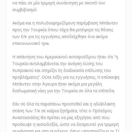
να πάει σε μία τριμερή συνάντηση με σκοπό τον
συμβιβασμό.
Ακόμα και η πολυδιαφημιζόμενη παρέμβαση Μπάιντεν
προς την Τουρκία όπου τάχα θα μετέφερε τις θέσεις
των Ε/κ για τις εγγυήσεις αποδείχθηκε ένα ακόμα
επικοινωνιακό τρικ.
Η απάντηση του Αμερικανού αντιπροέδρου ήταν ότι “η
Τουρκία αντιλαμβάνεται την ανάγκη λύσης του
Κυπριακού και στηρίζει τη διαδικασία επίλυσης του
προβλήματος”. Ούτε λέξη για τις εγγυήσεις. Η επίσκεψη
Μπάιντεν στην Άγκυρα ήταν ακόμα μια μεγάλη
διπλωματική νίκη για την Τουρκία σε όλα τα επίπεδα.
Εάν σε όλα τα παραπάνω προστεθεί και η αδιάλλακτη
στάση των Τ/κ σε καίρια ζητήματα, τότε ο Πρόεδρος
Αναστασιάδης θα πρέπει να μας εξηγήσει από που
προέκυψε η αισιοδοξία, ώστε να δεσμευτεί για τριμερή
συνάντηση και στη συνέχεια, όπως υποστηρίζουν οι Τ/