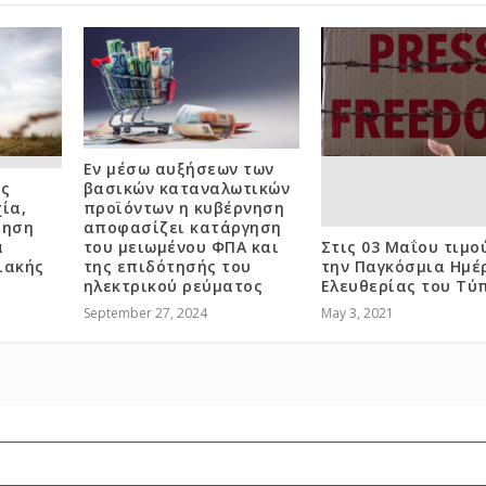
Εν μέσω αυξήσεων των
ός
βασικών καταναλωτικών
ία,
προϊόντων η κυβέρνηση
ίηση
αποφασίζει κατάργηση
α
του μειωμένου ΦΠΑ και
Στις 03 Μαΐου τιμ
ιακής
της επιδότησής του
την Παγκόσμια Ημέ
ηλεκτρικού ρεύματος
Ελευθερίας του Τύ
September 27, 2024
May 3, 2021