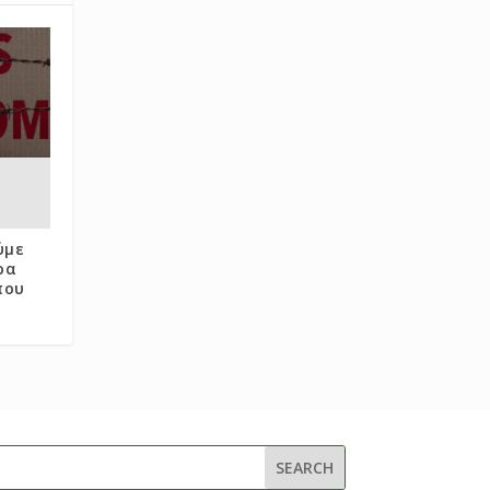
ούμε
ρα
που