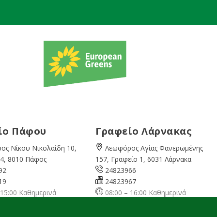
ίο Πάφου
Γραφείο Λάρνακας
ος Νίκου Νικολαίδη 10,
Λεωφόρος Αγίας Φανερωμένης
4, 8010 Πάφος
157, Γραφείο 1, 6031 Λάρνακα
92
24823966
19
24823967
 15:00 Καθημερινά
08:00 – 16:00 Καθημερινά
cyprusgreens.org
larnaka@cyprusgreens.
org