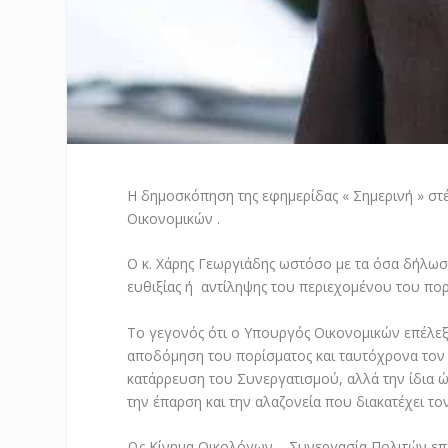
Η δημοσκόπηση της εφημερίδας « Σημερινή » στ
Οικονομικών .
Ο κ. Χάρης Γεωργιάδης ωστόσο με τα όσα δήλωσ
ευθιξίας ή αντίληψης του περιεχομένου του πορ
Το γεγονός ότι ο Υπουργός Οικονομικών επέλε
αποδόμηση του πορίσματος και ταυτόχρονα τον μ
κατάρρευση του Συνεργατισμού, αλλά την ίδια ώ
την έπαρση και την αλαζονεία που διακατέχει τον
Ως Κίνημα Οικολόγων – Συνεργασία Πολιτών επ