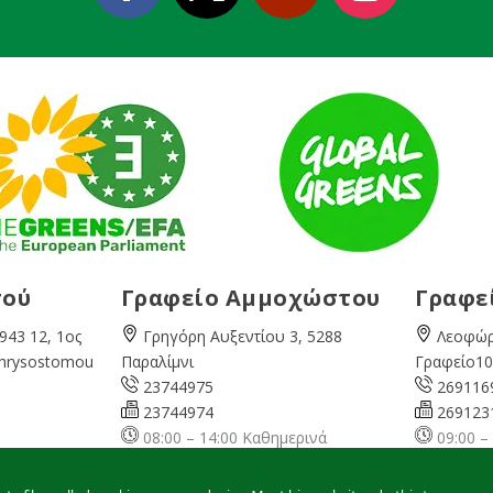
σού
Γραφείο Αμμοχώστου
Γραφε
943 12, 1ος
Γρηγόρη Αυξεντίου 3, 5288
Λεοφώρ
Chrysostomou
Παραλίμνι
Γραφείο10
23744975
269116
23744974
269123
08:00 – 14:00 Καθημερινά
09:00 –
ερινά
famagusta@
cyprusgreens.org
pafos@
ns.org