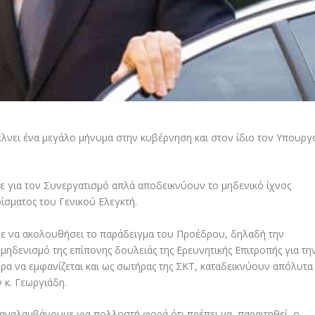
έλνει ένα μεγάλο μήνυμα στην κυβέρνηση και στον ίδιο τον Υπουργ
ε για τον Συνεργατισμό απλά αποδεικνύουν το μηδενικό ίχνος
ίσματος του Γενικού Ελεγκτή.
ξε να ακολουθήσει το παράδειγμα του Προέδρου, δηλαδή την
ηδενισμό της επίπονης δουλειάς της Ερευνητικής Επιτροπής για τη
ρα να εμφανίζεται και ως σωτήρας της ΣΚΤ, καταδεικνύουν απόλυτα
 κ. Γεωργιάδη.
αναλαμβάνουμε για πολλοστή φορά ότι πρέπει να παραιτηθεί ο