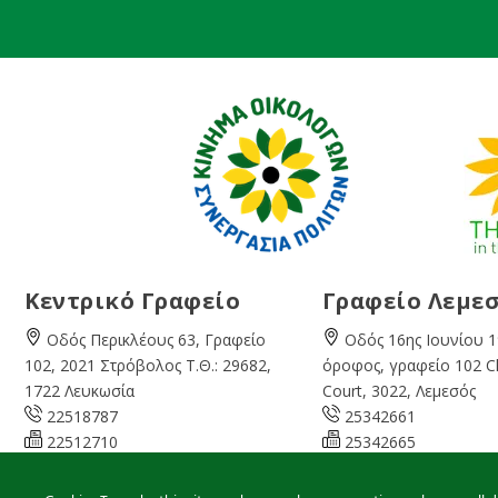
Κεντρικό Γραφείο
Γραφείο Λεμε
Οδός Περικλέους 63, Γραφείο
Οδός 16ης Ιουνίου 1
102, 2021 Στρόβολος Τ.Θ.: 29682,
όροφος, γραφείο 102 
1722 Λευκωσία
Court, 3022, Λεμεσός
22518787
25342661
22512710
25342665
08:00 – 16:00 Καθημερινά
07:45 – 13:00 Καθημ
info@cyprusgreens.org
limassol@
cyprusgree