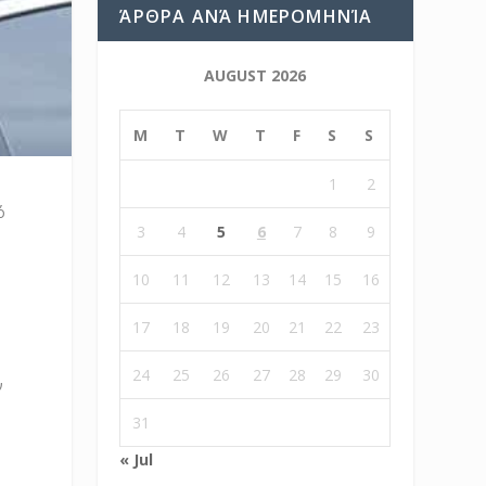
ΆΡΘΡΑ ΑΝΆ ΗΜΕΡΟΜΗΝΊΑ
AUGUST 2026
M
T
W
T
F
S
S
1
2
ό
3
4
5
6
7
8
9
10
11
12
13
14
15
16
17
18
19
20
21
22
23
24
25
26
27
28
29
30
ν
31
« Jul