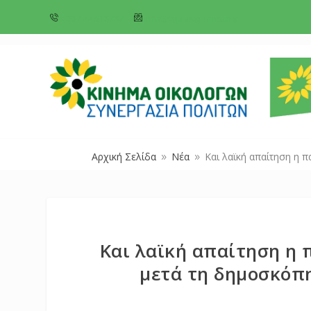
+357 22 518787
info@cyprusgreens.org
Αρχική Σελίδα
Νέα
Και λαϊκή απαίτηση η 
9
9
Και λαϊκή απαίτηση η 
μετά τη δημοσκόπ