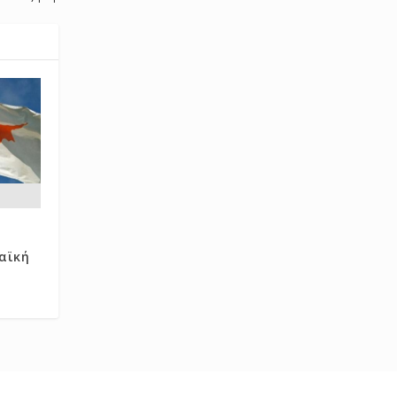
8
αϊκή