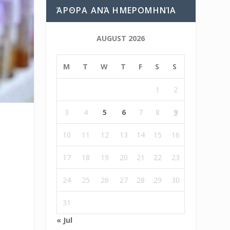
ΆΡΘΡΑ ΑΝΆ ΗΜΕΡΟΜΗΝΊΑ
AUGUST 2026
M
T
W
T
F
S
S
1
2
3
4
5
6
7
8
9
ν
10
11
12
13
14
15
16
17
18
19
20
21
22
23
24
25
26
27
28
29
30
31
« Jul