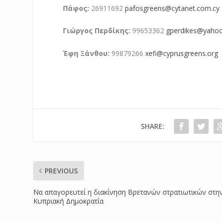
Πάφος:
26911692
pafosgreens@cytanet.com.cy
Γιώργος Περδίκης:
99653362
gperdikes@yaho
Έφη Ξάνθου:
99879266
xefi@cyprusgreens.org
SHARE:
PREVIOUS
Να απαγορευτεί η διακίνηση Βρετανών στρατιωτικών στη
Κυπριακή Δημοκρατία