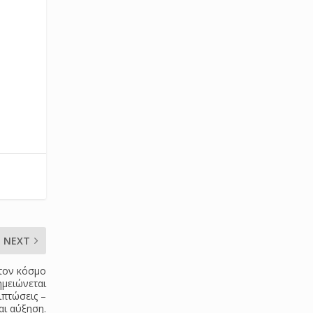
NEXT
στον κόσμο
ημειώνεται
ιπτώσεις –
αι αύξηση.