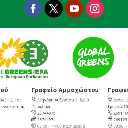
σού
Γραφείο Αμμοχώστου
Γραφε
943 12, 1ος
Γρηγόρη Αυξεντίου 3, 5288
Λεοφώρ
Chrysostomou
Παραλίμνι
Γραφείο10
23744975
269116
23744974
269123
08:00 – 14:00 Καθημερινά
09:00 –