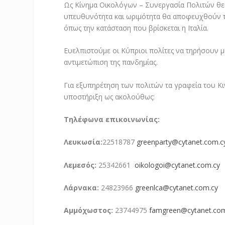
Ως Κίνημα Οικολόγων – Συνεργασία Πολιτών θεω
υπευθυνότητα και ωριμότητα θα αποφευχθούν τα 
όπως την κατάσταση που βρίσκεται η Ιταλία.
Ευελπιστούμε οι Κύπριοι πολίτες να τηρήσουν 
αντιμετώπιση της πανδημίας.
Για εξυπηρέτηση των πολιτών τα γραφεία του Κ
υποστήριξη ως ακολούθως:
Τηλέφωνα επικοινωνίας:
Λευκωσία:
22518787
greenparty@cytanet.com.c
Λεμεσός:
25342661
oikologoi@cytanet.com.cy
Λάρνακα:
24823966
greenlca@cytanet.com.cy
Αμμόχωστος:
23744975
famgreen@cytanet.com