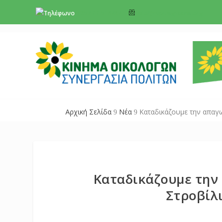
+357 22 518787
info@cyprusgreens.org
Αρχική Σελίδα
Νέα
Καταδικάζουμε την απαγω
9
9
Καταδικάζουμε την
Στροβίλ