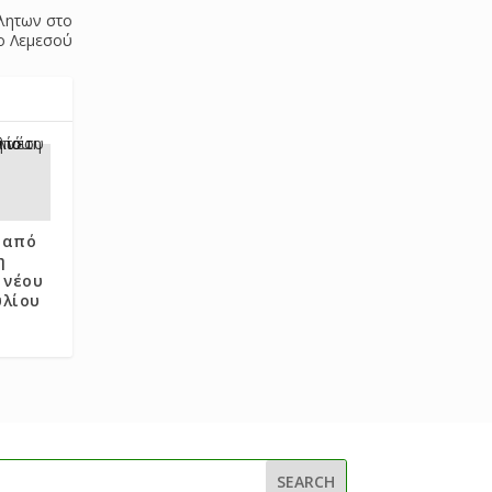
λητων στο
ο Λεμεσού
 από
η
 νέου
υλίου