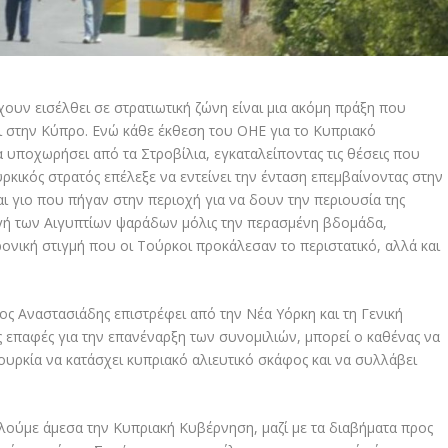
χουν εισέλθει σε στρατιωτική ζώνη είναι μια ακόμη πράξη που
τι στην Κύπρο. Ενώ κάθε έκθεση του ΟΗΕ για το Κυπριακό
 υποχωρήσει από τα Στροβίλια, εγκαταλείποντας τις θέσεις που
ρκικός στρατός επέλεξε να εντείνει την ένταση επεμβαίνοντας στην
ι γιο που πήγαν στην περιοχή για να δουν την περιουσία της
ωγή των Αιγυπτίων ψαράδων μόλις την περασμένη βδομάδα,
ονική στιγμή που οι Τούρκοι προκάλεσαν το περιστατικό, αλλά και
ος Αναστασιάδης επιστρέφει από την Νέα Υόρκη και τη Γενική
 επαφές για την επανέναρξη των συνομιλιών, μπορεί ο καθένας να
Τουρκία να κατάσχει κυπριακό αλιευτικό σκάφος και να συλλάβει
ούμε άμεσα την Κυπριακή Κυβέρνηση, μαζί με τα διαβήματα προς