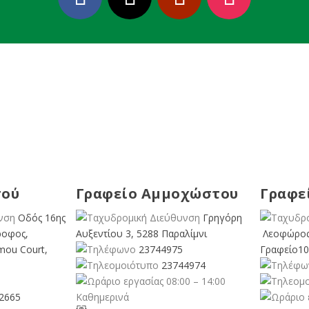
σού
Γραφείο Αμμοχώστου
Γραφε
Οδός 16ης
Γρηγόρη
ροφος,
Αυξεντίου 3, 5288 Παραλίμνι
Λεοφώρος
mou Court,
23744975
Γραφείο10
23744974
08:00 – 14:00
2665
Καθημερινά