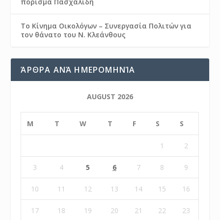
πόρισμα Πασχαλίδη
Το Κίνημα Οικολόγων – Συνεργασία Πολιτών για
τον θάνατο του Ν. Κλεάνθους
ΆΡΘΡΑ ΑΝΆ ΗΜΕΡΟΜΗΝΊΑ
AUGUST 2026
M
T
W
T
F
S
S
1
2
3
4
5
6
7
8
9
10
11
12
13
14
15
16
17
18
19
20
21
22
23