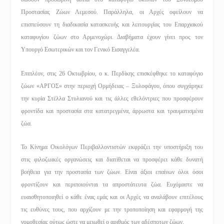
Προστασίας Ζώων Λεμεσού. Παράλληλα, οι Αρχές οφείλουν να
επισπεύσουν τη διαδικασία κατασκευής και λειτουργίας του Επαρχιακού
καταφυγίου ζώων στο Αρμενοχώρι. Διαβήματα έχουν γίνει προς τον
Υπουργό Εσωτερικών και τον Γενικό Εισαγγελέα.
Επιπλέον, στις 26 Οκτωβρίου, ο κ. Περδίκης επισκέφθηκε το καταφύγιο
ζώων «ΑΡΓΟΣ» στην περιοχή Ορμήδειας – Ξυλοφάγου, όπου συγχάρηκε
την κυρία Στέλλα Στυλιανού και τις άλλες εθελόντριες που προσφέρουν
φροντίδα και προστασία στα κατατρεγμένα, άρρωστα και τραυματισμένα
ζώα.
Το Κίνημα Οικολόγων Περιβαλλοντιστών εκφράζει την υποστήριξη του
στις φιλοζωικές οργανώσεις και διατίθεται να προσφέρει κάθε δυνατή
βοήθεια για την προστασία των ζώων. Είναι άξιοι επαίνων όλοι όσοι
φροντίζουν και περιποιούνται τα απροστάτευτα ζώα. Ευχόμαστε να
ευαισθητοποιηθεί ο κάθε ένας εμάς και οι Αρχές να αναλάβουν επιτέλους
τις ευθύνες τους, που αρχίζουν με την τροποποίηση και εφαρμογή της
νομοθεσίας ούτως ώστε να μειωθεί ο αριθμός των αδέσποτων ζώων.