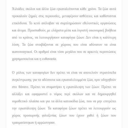
Χιλιάδες σκύλοι και άλλα ζώα εγκαταλείπονται κάθε χρόνο. Τα ζώα αυτά
προκαλούν ζημιές στις περιουσίες, μεταφέρουν ασθένειες και καθίστανται
επικίνδυνα. Το κενό ανέλαβαν να συμπληρώσουν εθελοντικές οργανώσεις
και άτομα. Προσπαθούν, με ελάχιστα μέσα και λιγοστή οικονομική βοήθεια
από το κράτος, να λειτουργήσουν καταφύγια ζώων. Δεν είναι η καλύτερη
λύση. Τα ζώα στοιβάζονται σε χώρους που είναι αδύνατον να είναι
ικανοποιητικοί. Οι αριθμοί είναι τόσο μεγάλοι που σε αρκετές περιπτώσεις
χρησιμοποιείται και η ευθανασία.
Ο ρόλος των καταφυγίων δεν πρέπει να είναι να αποτελούν στρατόπεδα
συγκέντρωσης για τα αδέσποτα και εγκαταλελειμμένα ζώα, πριν οδηγηθούν
στο θάνατο. Πρέπει να σταματήσει η εγκατάλειψη των ζώων. Πρέπει να
αλλάξει και εφαρμοστεί ο νόμος περί σκύλων και να δημιουργηθεί
νομοθετικό πλαίσιο και για τα άλλα κατοικίδια ζώα, που να μην επιτρέπει
την εγκατάλειψη ζώων. Τα καταφύγια ζώων πρέπει να λειτουργούν ως
χώρος προσωρινής φιλοξενίας ζώων που έχουν χαθεί ή ζώων που
τραυματίστηκαν ή αρρώστησαν.