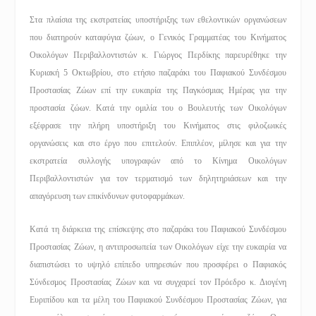
Στα πλαίσια της εκστρατείας υποστήριξης των εθελοντικών οργανώσεων
που διατηρούν καταφύγια ζώων, ο Γενικός Γραμματέας του Κινήματος
Οικολόγων Περιβαλλοντιστών κ. Γιώργος Περδίκης παρευρέθηκε την
Κυριακή 5 Οκτωβρίου, στο ετήσιο παζαράκι του Παφιακού Συνδέσμου
Προστασίας Ζώων επί την ευκαιρία της Παγκόσμιας Ημέρας για την
προστασία ζώων. Κατά την ομιλία του ο Βουλευτής των Οικολόγων
εξέφρασε την πλήρη υποστήριξη του Κινήματος στις φιλοζωικές
οργανώσεις και στο έργο που επιτελούν. Επιπλέον, μίλησε και για την
εκστρατεία συλλογής υπογραφών από το Κίνημα Οικολόγων
Περιβαλλοντιστών για τον τερματισμό των δηλητηριάσεων και την
απαγόρευση των επικίνδυνων φυτοφαρμάκων.
Κατά τη διάρκεια της επίσκεψης στο παζαράκι του Παφιακού Συνδέσμου
Προστασίας Ζώων, η αντιπροσωπεία των Οικολόγων είχε την ευκαιρία να
διαπιστώσει το υψηλό επίπεδο υπηρεσιών που προσφέρει ο Παφιακός
Σύνδεσμος Προστασίας Ζώων και να συγχαρεί τον Πρόεδρο κ. Διογένη
Ευριπίδου και τα μέλη του Παφιακού Συνδέσμου Προστασίας Ζώων, για