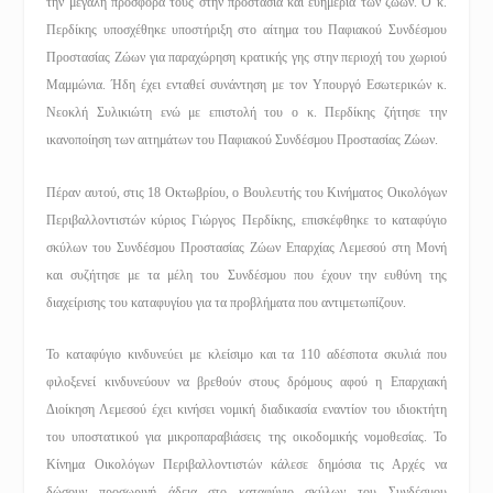
την μεγάλη προσφορά τους στην προστασία και ευημερία των ζώων. Ο κ.
Περδίκης υποσχέθηκε υποστήριξη στο αίτημα του Παφιακού Συνδέσμου
Προστασίας Ζώων για παραχώρηση κρατικής γης στην περιοχή του χωριού
Μαμμώνια. Ήδη έχει ενταθεί συνάντηση με τον Υπουργό Εσωτερικών κ.
Νεοκλή Συλικιώτη ενώ με επιστολή του ο κ. Περδίκης ζήτησε την
ικανοποίηση των αιτημάτων του Παφιακού Συνδέσμου Προστασίας Ζώων.
Πέραν αυτού, στις 18 Οκτωβρίου, ο Βουλευτής του Κινήματος Οικολόγων
Περιβαλλοντιστών κύριος Γιώργος Περδίκης, επισκέφθηκε το καταφύγιο
σκύλων του Συνδέσμου Προστασίας Ζώων Επαρχίας Λεμεσού στη Μονή
και συζήτησε με τα μέλη του Συνδέσμου που έχουν την ευθύνη της
διαχείρισης του καταφυγίου για τα προβλήματα που αντιμετωπίζουν.
Το καταφύγιο κινδυνεύει με κλείσιμο και τα 110 αδέσποτα σκυλιά που
φιλοξενεί κινδυνεύουν να βρεθούν στους δρόμους αφού η Επαρχιακή
Διοίκηση Λεμεσού έχει κινήσει νομική διαδικασία εναντίον του ιδιοκτήτη
του υποστατικού για μικροπαραβιάσεις της οικοδομικής νομοθεσίας. Το
Κίνημα Οικολόγων Περιβαλλοντιστών κάλεσε δημόσια τις Αρχές να
δώσουν προσωρινή άδεια στο καταφύγιο σκύλων του Συνδέσμου