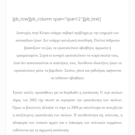
[pb_row][pb_column span=”span12″][pb_text]
Δυστυχώς στην Κύπρο υπάρχει σοβαρό πρόβλημα με την ευημερία των
κατοικίδιων ζώων. Δεν υπάρχει φιλοζωική συνείδηση. Πολλοί άνθρωποι
βασανίζουν τα ζώα, τα εγκαταλείπουν αβοήθητα, άρρωστα ή
τραυματισμένα. Συχνά οι κυνηγοί εγκαταλείπουν τα νεαρά σκυλιά τους,
όταν δεν ικανοποιούνται οι απαιτήσεις τους. Ανεύθυνοι ιδιοκτήτες ζώων τα
εγκαταλείπουν μόλις τα βαρεθούν. Σκύλοι, γάτοι και γαϊδούρια, αφήνονται
να πεθάνουν αβοήθητα.
Έγιναν πολλές προσπάθειες για να διορθωθεί η κατάσταση. Ο περί σκύλων
νόμος του 2002 είχε σκοπό να περιορίσει την εγκατάλειψη των σκύλων.
Όμως οι βουλευτές άλλαξαν το νόμο το 2004 με αποτέλεσμα να συνεχίζεται
η ανεξέλεγκτη εγκατάλειψη των σκύλων. Η ανευθυνότητα της πολιτείας, η
αδιαφορία των τοπικών αρχών και ο λαϊκισμός των πολιτικών κομμάτων,
ευθύνονται για τη σημερινή κατάσταση.