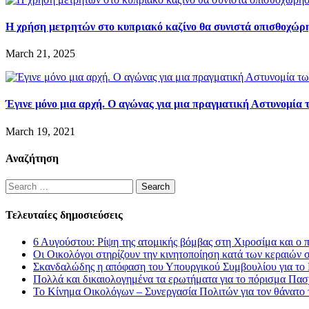
Η χρήση μετρητών στο κυπριακό καζίνο θα συνιστά οπισθοχώρ
March 21, 2025
Έγινε μόνο μια αρχή. Ο αγώνας για μια πραγματική Αστυνομία 
March 19, 2021
Αναζήτηση
Search
for:
Τελευταίες δημοσιεύσεις
6 Αυγούστου: Ρίψη της ατομικής βόμβας στη Χιροσίμα και ο 
Οι Οικολόγοι στηρίζουν την κινητοποίηση κατά των κεραιών 
Σκανδαλώδης η απόφαση του Υπουργικού Συμβουλίου για το L
Πολλά και δικαιολογημένα τα ερωτήματα για το πόρισμα Πασ
Το Κίνημα Οικολόγων – Συνεργασία Πολιτών για τον θάνατο