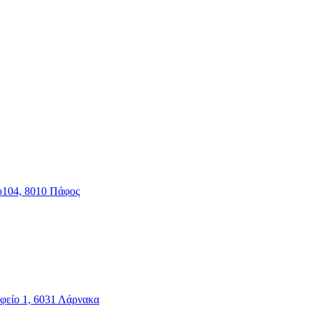
ο104, 8010 Πάφος
φείο 1, 6031 Λάρνακα