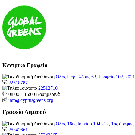
Κεντρικό Γραφείο
Οδός Περικλέους 63, Γραφείο 102, 202
22518787
22512710
08:00 – 16:00 Καθημερινά
info@cyprusgreens.org
Γραφείο Λεμεσού
Οδός 16ης Ιουνίου 1943 12, 1ος όροφος
25342661