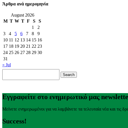
Άρθρα ανά ημερομηνία
August 2026
M
T
W
T
F
S
S
1
2
3
4
5
6
7
8
9
10
11
12
13
14
15
16
17
18
19
20
21
22
23
24
25
26
27
28
29
30
31
« Jul
Search
for:
Εγγραφείτε στο ενημερωτικό μας newslett
Μείνετε ενημερωμένοι για να λαμβάνετε τα τελευταία νέα και τις δρ
Success!