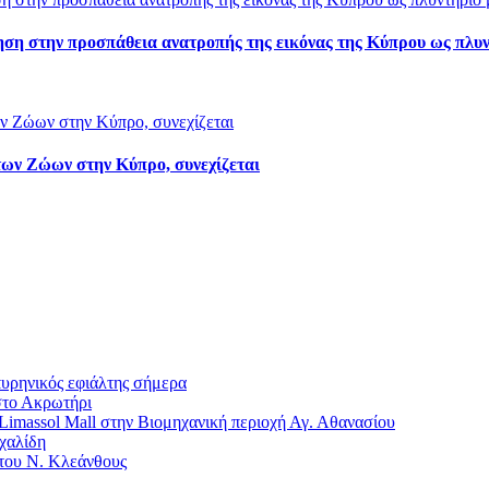
ηση στην προσπάθεια ανατροπής της εικόνας της Κύπρου ως πλυ
των Ζώων στην Κύπρο, συνεχίζεται
πυρηνικός εφιάλτης σήμερα
στο Ακρωτήρι
imassol Mall στην Βιομηχανική περιοχή Αγ. Αθανασίου
χαλίδη
 του Ν. Κλεάνθους