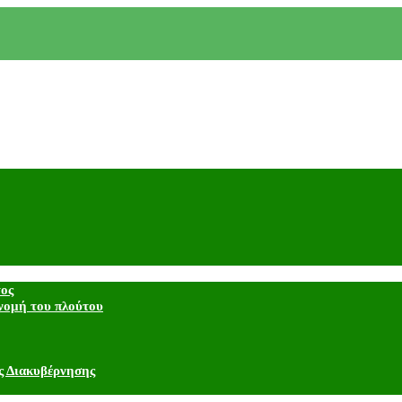
τος
νομή του πλούτου
ς Διακυβέρνησης