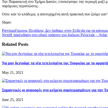
Την Παρασκευή στο Τμήμα Δασών, επισκέφτηκε την περιοχή μαζί με
παρόμοιες περιπτώσεις.
Ούτε καν το κλάδεμα, η αποτυχημένη αυτή πρακτική που ζούμε κατ’ 
Share:
Previous
Γιώργος Περδίκης: Δεν ήρθαμε στην Ελβετία για να κάνουμ
Next
Η παρέμβαση στο οδικό πράσινο του δρόμου Ριζοελιάς – Αγίας 
Related Posts
Να μην δεχτούμε τα νέα τετελεσμένα της Τουρκίας με το ορμη
May 21, 2021
Σημαντικές οι αναφορές στο κείμενο συμπερασμάτων για την Τ
June 25, 2021