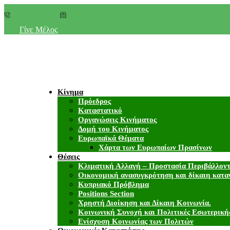
+357 22 518787
info@cyprusgreens.org
Γίνε Μέλος
Κίνημα
Πρόεδρος
Καταστατικό
Οργανώσεις Κινήματος
Δομή του Κινήματος
Ευρωπαϊκά Θέματα
Χάρτα των Ευρωπαίων Πρασίνων
Θέσεις
Κλιματική Αλλαγή – Προστασία Περιβάλλον
Οικονομική ανασυγκρότηση και δίκαιη κατα
Κυπριακό Πρόβλημα
Positions Section
Χρηστή Διοίκηση και Δίκαιη Κοινωνία.
Κοινωνική Συνοχή και Πολιτικές Εσωτερική
Ενίσχυση Κοινωνίας των Πολιτών