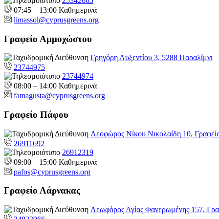
25342665
07:45 – 13:00 Καθημερινά
limassol@
cyprusgreens.org
Γραφείο Αμμοχώστου
Γρηγόρη Αυξεντίου 3, 5288 Παραλίμνι
23744975
23744974
08:00 – 14:00 Καθημερινά
famagusta@
cyprusgreens.org
Γραφείο Πάφου
Λεοφώρος Νίκου Νικολαίδη 10, Γραφεί
26911692
26912319
09:00 – 15:00 Καθημερινά
pafos@cyprusgreens.org
Γραφείο Λάρνακας
Λεωφόρος Αγίας Φανερωμένης 157, Γρα