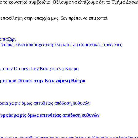
 το κοινοτικό συμβούλιο. Θέλουμε να ελπίζουμε ότι το Τμήμα Δασών
επανάληψη στην επαρχία μας, δεν πρέπει να επιτραπεί.
ε παζάρι
Νάπας, είναι κακοσχεδιασμένη και έχει σημαντικές συνέπειες
τήριο των Drones στην Κατεχόμενη Κύπρο
ουρκία χωρίς όμως απευθείας απόδοση ευθυνών