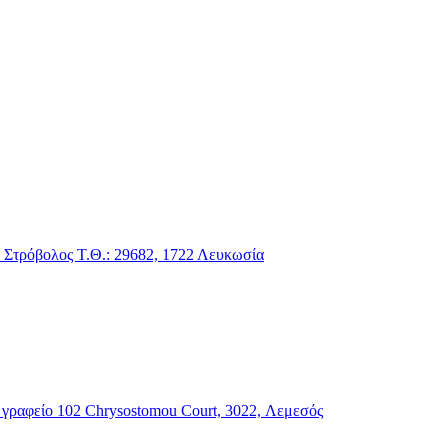
1 Στρόβολος Τ.Θ.: 29682, 1722 Λευκωσία
, γραφείο 102 Chrysostomou Court, 3022, Λεμεσός