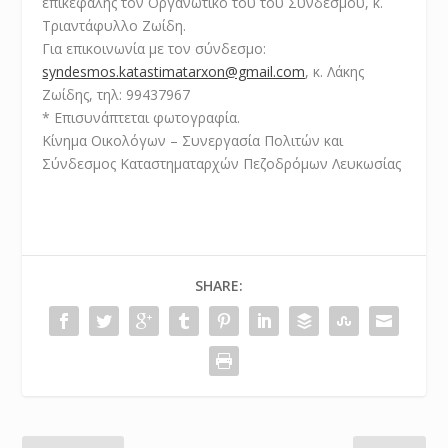
επικεφαλής τον Οργανωτικό του του Συνδέσμου, κ.
Τριαντάφυλλο Ζωίδη.
Για επικοινωνία με τον σύνδεσμο:
syndesmos.katastimatarxon@gmail.com
, κ. Λάκης
Ζωίδης, τηλ: 99437967
* Επισυνάπτεται φωτογραφία.
Κίνημα Οικολόγων – Συνεργασία Πολιτών και
Σύνδεσμος Καταστηματαρχών Πεζοδρόμων Λευκωσίας
SHARE: