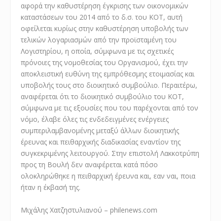
αφορά την καθυστέρηση έγκρισης των οικονομικών
καταστάσεων του 2014 από το δ.σ. του ΚΟΤ, αυτή
οφείλεται κυρίως στην καθυστέρηση υποβολής των
τελικών λογαριασμών από την προϊσταμένη του
Λογιστηρίου, η οποία, σύμφωνα με τις σχετικές
πρόνοιες της νομοθεσίας του Οργανισμού, έχει την
αποκλειστική ευθύνη της εμπρόθεσμης ετοιμασίας και
υποβολής τους στο διοικητικό συμβούλιο. Περαιτέρω,
αναφέρεται ότι το διοικητικό συμβούλιο του ΚΟΤ,
σύμφωνα με τις εξουσίες που του παρέχονται από τον
νόμο, έλαβε όλες τις ενδεδειγμένες ενέργειες
συμπεριλαμβανομένης μεταξύ άλλων διοικητικής
έρευνας και πειθαρχικής διαδικασίας εναντίον της
συγκεκριμένης λειτουργού. Στην επιστολή Λακκοτρύπη
προς τη Βουλή δεν αναφέρεται κατά πόσο
ολοκληρώθηκε η πειθαρχική έρευνα και, εαν ναι, ποια
ήταν η έκβασή της.
Μιχάλης Χατζηστυλιανού – philenews.com