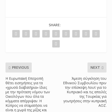
SHARE:
PREVIOUS
NEXT
Η Ευρωπαϊκή Επιτροπή
Άμεση σύγκληση του
θέτει εισηγήσεις για τα
Εθνικού Συμβουλίου πριν
«χρυσά διαβατήρια» ίδιες
την επίσκεψη Λουτ για το
με την πρόταση νόμου των
Κυπριακό και τις απειλές
Οικολόγων που όλα τα
της Τουρκίας για
κόμματα απέρριψαν. Η
γεωτρήσεις στην κυπριακή
Κύπρος να σταματήσει να
ΑΟΖ.
είναι η χωρά της μίζας και