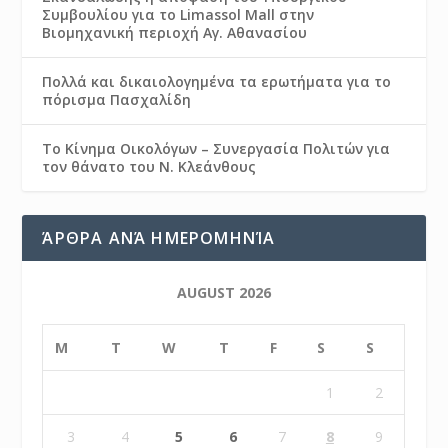
Συμβουλίου για το Limassol Mall στην
Βιομηχανική περιοχή Αγ. Αθανασίου
Πολλά και δικαιολογημένα τα ερωτήματα για το
πόρισμα Πασχαλίδη
Το Κίνημα Οικολόγων – Συνεργασία Πολιτών για
τον θάνατο του Ν. Κλεάνθους
ΆΡΘΡΑ ΑΝΆ ΗΜΕΡΟΜΗΝΊΑ
AUGUST 2026
M
T
W
T
F
S
S
1
2
3
4
5
6
7
8
9