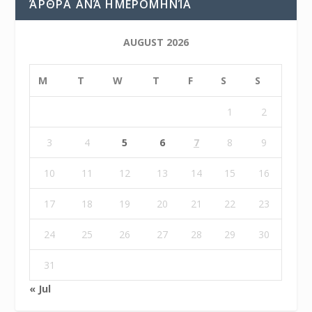
ΆΡΘΡΑ ΑΝΆ ΗΜΕΡΟΜΗΝΊΑ
AUGUST 2026
M
T
W
T
F
S
S
1
2
3
4
5
6
7
8
9
10
11
12
13
14
15
16
17
18
19
20
21
22
23
24
25
26
27
28
29
30
31
« Jul