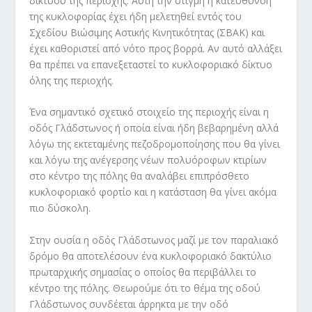
δικτύου της περιοχής. Αυτή την στιγμή η κατεύθυνση
της κυκλοφορίας έχει ήδη μελετηθεί εντός του
Σχεδίου Βιώσιμης Αστικής Κινητικότητας (ΣΒΑΚ) και
έχει καθοριστεί από νότο προς βορρά. Αν αυτό αλλάξει
θα πρέπει να επανεξεταστεί το κυκλοφοριακό δίκτυο
όλης της περιοχής.
Ένα σημαντικό σχετικό στοιχείο της περιοχής είναι η
οδός Γλάδστωνος ή οποία είναι ήδη βεβαρημένη αλλά
λόγω της εκτεταμένης πεζοδρομοποίησης που θα γίνει
και λόγω της ανέγερσης νέων πολυόροφων κτιρίων
στο κέντρο της πόλης θα αναλάβει επιπρόσθετο
κυκλοφοριακό φορτίο και η κατάσταση θα γίνει ακόμα
πιο δύσκολη.
Στην ουσία η οδός Γλάδστωνος μαζί με τον παραλιακό
δρόμο θα αποτελέσουν ένα κυκλοφοριακό δακτύλιο
πρωταρχικής σημασίας ο οποίος θα περιβάλλει το
κέντρο της πόλης. Θεωρούμε ότι το θέμα της οδού
Γλάδστωνος συνδέεται άρρηκτα με την οδό