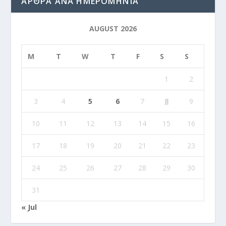
ΆΡΘΡΑ ΑΝΆ ΗΜΕΡΟΜΗΝΊΑ
AUGUST 2026
M
T
W
T
F
S
S
1
2
3
4
5
6
7
8
9
10
11
12
13
14
15
16
17
18
19
20
21
22
23
24
25
26
27
28
29
30
31
« Jul