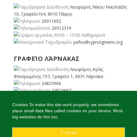
Λεοφώρος Νίκου Νικολαίδη
10, Γραφείο104, 8010 Πάφος
26911692
26912319
09:00 – 15:00 Καθημερινά
pafos@cyprusgreens.org
ΓΡΑΦΕΊΟ ΛΆΡΝΑΚΑΣ
Λεωφόρος Αγίας
Φανερωμένης 157, Γραφείο 1, 6031 Λάρνακα
24823966
24823967
08:00 – 16:00 Καθημερινά
larnaka@cyprusgreens.
Cookies To make this site work properly, we sometimes
place small data files called cookies on your device. Most
org
big websites do this too.
Accept
2026
© Ολα τα δικαιώματα διατηρούνται