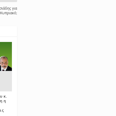
σιάδης για
 Κυπριακό;
υ κ.
η η
ις