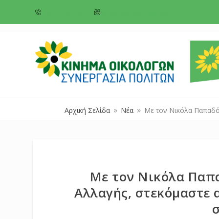
+357 22 518787
info@cyprusgreens.org
Αρχική Σελίδα
Νέα
Με τον Νικόλα Παπαδόπ
9
9
Με τον Νικόλα Παπα
Αλλαγής, στεκόμαστε 