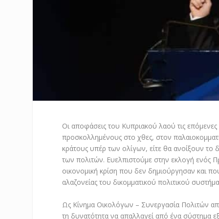
Οι αποφάσεις του Κυπριακού λαού τις επόμενες δ
προσκολλημένους στο χθες, στον παλαιοκομματι
κράτους υπέρ των ολίγων, είτε θα ανοίξουν το δ
των πολιτών. Ευελπιστούμε στην εκλογή ενός 
οικονομική κρίση που δεν δημιούργησαν και που 
αλαζονείας του δικομματικού πολιτικού συστήμα
Ως Κίνημα Οικολόγων – Συνεργασία Πολιτών απε
τη δυνατότητα να απαλλαγεί από ένα σύστημα εξ