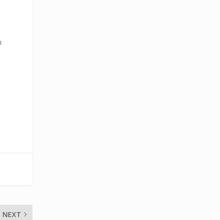
α
α
NEXT