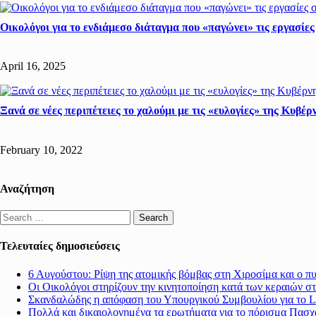
Οικολόγοι για το ενδιάμεσο διάταγμα που «παγώνει» τις εργασίε
April 16, 2025
Ξανά σε νέες περιπέτειες το χαλούμι με τις «ευλογίες» της Κυβέ
February 10, 2022
Αναζήτηση
Search
for:
Τελευταίες δημοσιεύσεις
6 Αυγούστου: Ρίψη της ατομικής βόμβας στη Χιροσίμα και ο π
Οι Οικολόγοι στηρίζουν την κινητοποίηση κατά των κεραιών σ
Σκανδαλώδης η απόφαση του Υπουργικού Συμβουλίου για το Li
Πολλά και δικαιολογημένα τα ερωτήματα για το πόρισμα Πασχ