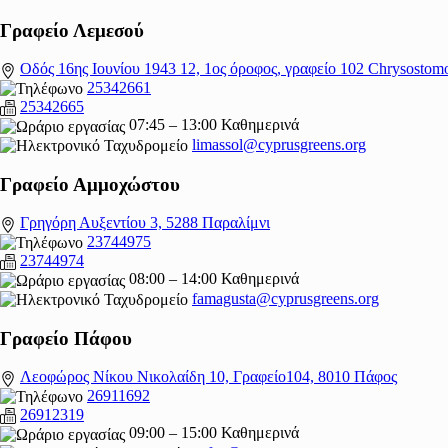
Γραφείο Λεμεσού
Οδός 16ης Ιουνίου 1943 12, 1ος όροφος, γραφείο 102 Chrysostom
25342661
25342665
07:45 – 13:00 Καθημερινά
limassol@
cyprusgreens.org
Γραφείο Αμμοχώστου
Γρηγόρη Αυξεντίου 3, 5288 Παραλίμνι
23744975
23744974
08:00 – 14:00 Καθημερινά
famagusta@
cyprusgreens.org
Γραφείο Πάφου
Λεοφώρος Νίκου Νικολαίδη 10, Γραφείο104, 8010 Πάφος
26911692
26912319
09:00 – 15:00 Καθημερινά