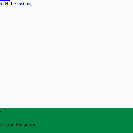
του Ν. Κλεάνθους
r
σεις του Κινήματος