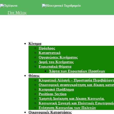
+357 22 518787
info@cyprusgreens.org
Γίνε Μέλος
Κίνημα
Πρόεδρος
Καταστατικό
Οργανώσεις Κινήματος
Δομή του Κινήματος
Ευρωπαϊκά Θέματα
Χάρτα των Ευρωπαίων Πρασίνων
Θέσεις
Κλιματική Αλλαγή – Προστασία Περιβάλλον
Οικονομική ανασυγκρότηση και δίκαιη κατα
Κυπριακό Πρόβλημα
Positions Section
Χρηστή Διοίκηση και Δίκαιη Κοινωνία.
Κοινωνική Συνοχή και Πολιτικές Εσωτερική
Ενίσχυση Κοινωνίας των Πολιτών
Οικονομικές Καταστάσεις