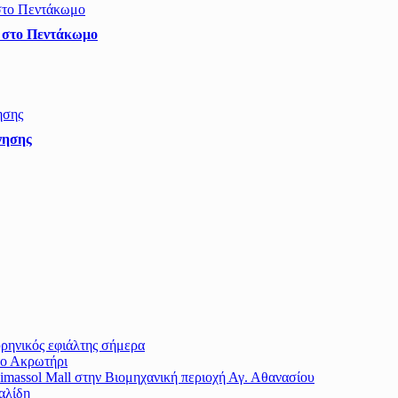
ς στο Πεντάκωμο
ρνησης
υρηνικός εφιάλτης σήμερα
το Ακρωτήρι
massol Mall στην Βιομηχανική περιοχή Αγ. Αθανασίου
αλίδη