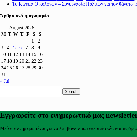
Το Κίνημα Οικολόγων – Συνεργασία Πολιτών για τον θάνατο 
Άρθρα ανά ημερομηνία
August 2026
M
T
W
T
F
S
S
1
2
3
4
5
6
7
8
9
10
11
12
13
14
15
16
17
18
19
20
21
22
23
24
25
26
27
28
29
30
31
« Jul
Search
for:
Εγγραφείτε στο ενημερωτικό μας newslette
Μείνετε ενημερωμένοι για να λαμβάνετε τα τελευταία νέα και τις δρά