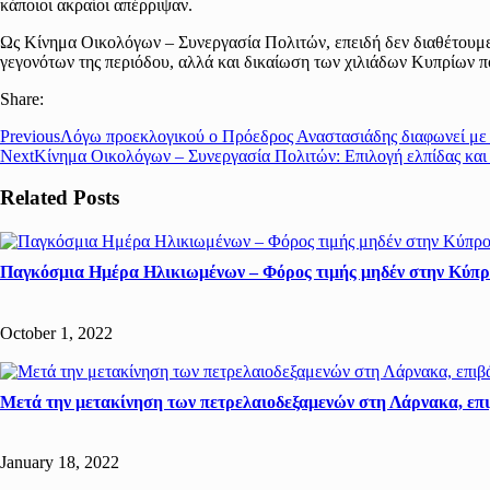
κάποιοι ακραίοι απέρριψαν.
Ως Κίνημα Οικολόγων – Συνεργασία Πολιτών, επειδή δεν διαθέτουμε
γεγονότων της περιόδου, αλλά και δικαίωση των χιλιάδων Κυπρίων π
Share:
Previous
Λόγω προεκλογικού ο Πρόεδρος Αναστασιάδης διαφωνεί με 
Next
Κίνημα Οικολόγων – Συνεργασία Πολιτών: Επιλογή ελπίδας κα
Related Posts
Παγκόσμια Ημέρα Ηλικιωμένων – Φόρος τιμής μηδέν στην Κύπ
October 1, 2022
Μετά την μετακίνηση των πετρελαιοδεξαμενών στη Λάρνακα, επ
January 18, 2022