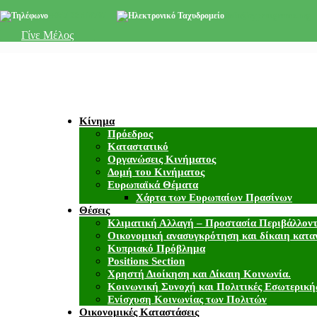
+357 22 518787
info@cyprusgreens.org
Γίνε Μέλος
Κίνημα
Πρόεδρος
Καταστατικό
Οργανώσεις Κινήματος
Δομή του Κινήματος
Ευρωπαϊκά Θέματα
Χάρτα των Ευρωπαίων Πρασίνων
Θέσεις
Κλιματική Αλλαγή – Προστασία Περιβάλλον
Οικονομική ανασυγκρότηση και δίκαιη κατα
Κυπριακό Πρόβλημα
Positions Section
Χρηστή Διοίκηση και Δίκαιη Κοινωνία.
Κοινωνική Συνοχή και Πολιτικές Εσωτερική
Ενίσχυση Κοινωνίας των Πολιτών
Οικονομικές Καταστάσεις