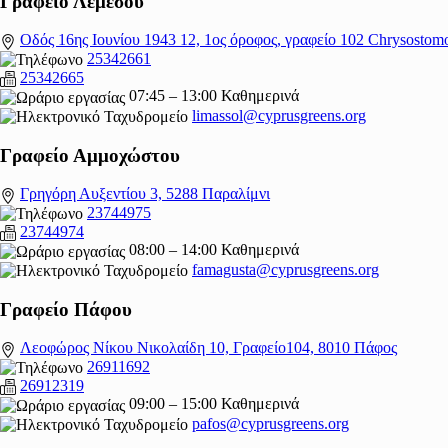
Γραφείο Λεμεσού
Οδός 16ης Ιουνίου 1943 12, 1ος όροφος, γραφείο 102 Chrysostom
25342661
25342665
07:45 – 13:00 Καθημερινά
limassol@
cyprusgreens.org
Γραφείο Αμμοχώστου
Γρηγόρη Αυξεντίου 3, 5288 Παραλίμνι
23744975
23744974
08:00 – 14:00 Καθημερινά
famagusta@
cyprusgreens.org
Γραφείο Πάφου
Λεοφώρος Νίκου Νικολαίδη 10, Γραφείο104, 8010 Πάφος
26911692
26912319
09:00 – 15:00 Καθημερινά
pafos@cyprusgreens.org