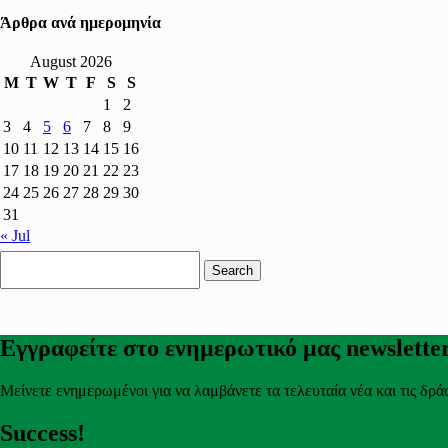
Άρθρα ανά ημερομηνία
August 2026
M
T
W
T
F
S
S
1
2
3
4
5
6
7
8
9
10
11
12
13
14
15
16
17
18
19
20
21
22
23
24
25
26
27
28
29
30
31
« Jul
Search
for:
Εγγραφείτε στο ενημερωτικό μας newslette
Μείνετε ενημερωμένοι για να λαμβάνετε τα τελευταία νέα και τις δρά
Success!