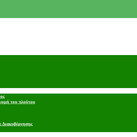
τος
νομή του πλούτου
ς Διακυβέρνησης