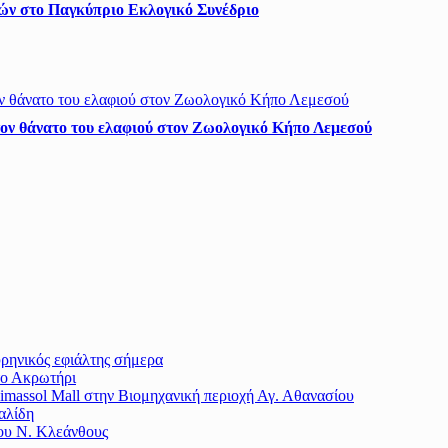
ών στο Παγκύπριο Εκλογικό Συνέδριο
τον θάνατο του ελαφιού στον Ζωολογικό Κήπο Λεμεσού
υρηνικός εφιάλτης σήμερα
το Ακρωτήρι
massol Mall στην Βιομηχανική περιοχή Αγ. Αθανασίου
αλίδη
του Ν. Κλεάνθους