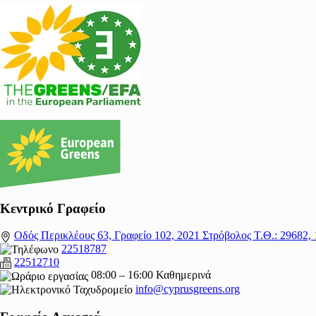
Κεντρικό Γραφείο
Οδός Περικλέους 63, Γραφείο 102, 2021 Στρόβολος Τ.Θ.: 29682,
22518787
22512710
08:00 – 16:00 Καθημερινά
info@cyprusgreens.org