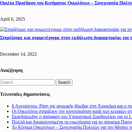
Ομιλία Προέδρου του Κινήματος Οικολόγων – Συνεργασία Πολιτ
April 6, 2025
Στηρίζουμε και συμμετέχουμε στην εκδήλωση διαμαρτυρίας για 
December 14, 2022
Αναζήτηση
Search
for:
Τελευταίες δημοσιεύσεις
6 Αυγούστου: Ρίψη της ατομικής βόμβας στη Χιροσίμα και ο π
Οι Οικολόγοι στηρίζουν την κινητοποίηση κατά των κεραιών σ
Σκανδαλώδης η απόφαση του Υπουργικού Συμβουλίου για το Li
Πολλά και δικαιολογημένα τα ερωτήματα για το πόρισμα Πασχ
Το Κίνημα Οικολόγων – Συνεργασία Πολιτών για τον θάνατο 