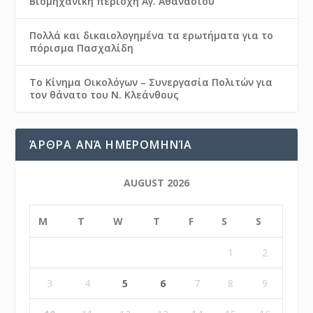
Βιομηχανική περιοχή Αγ. Αθανασίου
Πολλά και δικαιολογημένα τα ερωτήματα για το
πόρισμα Πασχαλίδη
Το Κίνημα Οικολόγων – Συνεργασία Πολιτών για
τον θάνατο του Ν. Κλεάνθους
ΆΡΘΡΑ ΑΝΆ ΗΜΕΡΟΜΗΝΊΑ
AUGUST 2026
M
T
W
T
F
S
S
1
2
3
4
5
6
7
8
9