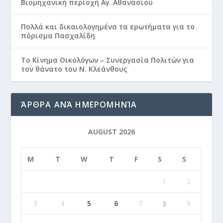
Βιομηχανική περιοχή Αγ. Αθανασίου
Πολλά και δικαιολογημένα τα ερωτήματα για το
πόρισμα Πασχαλίδη
Το Κίνημα Οικολόγων – Συνεργασία Πολιτών για
τον θάνατο του Ν. Κλεάνθους
ΆΡΘΡΑ ΑΝΆ ΗΜΕΡΟΜΗΝΊΑ
AUGUST 2026
M
T
W
T
F
S
S
1
2
3
4
5
6
7
8
9