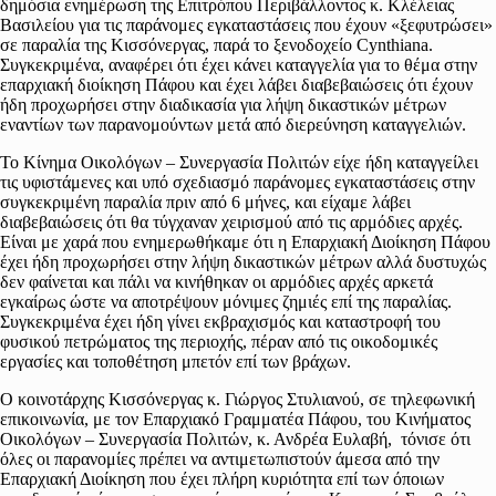
δημόσια ενημέρωση της Επιτρόπου Περιβάλλοντος κ. Κλέλειας
Βασιλείου για τις παράνομες εγκαταστάσεις που έχουν «ξεφυτρώσει»
σε παραλία της Κισσόνεργας, παρά το ξενοδοχείο Cynthiana.
Συγκεκριμένα, αναφέρει ότι έχει κάνει καταγγελία για το θέμα στην
επαρχιακή διοίκηση Πάφου και έχει λάβει διαβεβαιώσεις ότι έχουν
ήδη προχωρήσει στην διαδικασία για λήψη δικαστικών μέτρων
εναντίων των παρανομούντων μετά από διερεύνηση καταγγελιών.
Το Κίνημα Οικολόγων – Συνεργασία Πολιτών είχε ήδη καταγγείλει
τις υφιστάμενες και υπό σχεδιασμό παράνομες εγκαταστάσεις στην
συγκεκριμένη παραλία πριν από 6 μήνες, και είχαμε λάβει
διαβεβαιώσεις ότι θα τύγχαναν χειρισμού από τις αρμόδιες αρχές.
Είναι με χαρά που ενημερωθήκαμε ότι η Επαρχιακή Διοίκηση Πάφου
έχει ήδη προχωρήσει στην λήψη δικαστικών μέτρων αλλά δυστυχώς
δεν φαίνεται και πάλι να κινήθηκαν οι αρμόδιες αρχές αρκετά
εγκαίρως ώστε να αποτρέψουν μόνιμες ζημιές επί της παραλίας.
Συγκεκριμένα έχει ήδη γίνει εκβραχισμός και καταστροφή του
φυσικού πετρώματος της περιοχής, πέραν από τις οικοδομικές
εργασίες και τοποθέτηση μπετόν επί των βράχων.
Ο κοινοτάρχης Κισσόνεργας κ. Γιώργος Στυλιανού, σε τηλεφωνική
επικοινωνία, με τον Επαρχιακό Γραμματέα Πάφου, του Κινήματος
Οικολόγων – Συνεργασία Πολιτών, κ. Ανδρέα Ευλαβή, τόνισε ότι
όλες οι παρανομίες πρέπει να αντιμετωπιστούν άμεσα από την
Επαρχιακή Διοίκηση που έχει πλήρη κυριότητα επί των όποιων