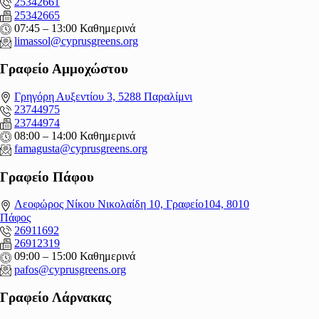
25342661
25342665
07:45 – 13:00 Καθημερινά
limassol@
cyprusgreens.org
Γραφείο Αμμοχώστου
Γρηγόρη Αυξεντίου 3, 5288 Παραλίμνι
23744975
23744974
08:00 – 14:00 Καθημερινά
famagusta@
cyprusgreens.org
Γραφείο Πάφου
Λεοφώρος Νίκου Νικολαίδη 10, Γραφείο104, 8010
Πάφος
26911692
26912319
09:00 – 15:00 Καθημερινά
pafos@cyprusgreens.org
Γραφείο Λάρνακας