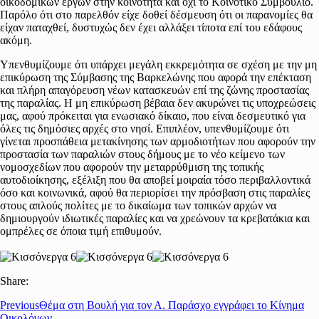
οικοδομικών έργων στην κοινότητα και όχι το Κοινοτικό Συμβούλιο.
Παρόλο ότι στο παρελθόν είχε δοθεί δέσμευση ότι οι παρανομίες θα
είχαν παταχθεί, δυστυχώς δεν έχει αλλάξει τίποτα επί του εδάφους
ακόμη.
Υπενθυμίζουμε ότι υπάρχει μεγάλη εκκρεμότητα σε σχέση με την μη
επικύρωση της Σύμβασης της Βαρκελώνης που αφορά την επέκταση
και πλήρη απαγόρευση νέων κατασκευών επί της ζώνης προστασίας
της παραλίας. Η μη επικύρωση βέβαια δεν ακυρώνει τις υποχρεώσεις
μας, αφού πρόκειται για ενωσιακό δίκαιο, που είναι δεσμευτικό για
όλες τις δημόσιες αρχές στο νησί. Επιπλέον, υπενθυμίζουμε ότι
γίνεται προσπάθεια μετακίνησης των αρμοδιοτήτων που αφορούν την
προστασία των παραλιών στους δήμους με το νέο κείμενο των
νομοσχεδίων που αφορούν την μεταρρύθμιση της τοπικής
αυτοδιοίκησης, εξέλιξη που θα αποβεί μοιραία τόσο περιβαλλοντικά
όσο και κοινωνικά, αφού θα περιορίσει την πρόσβαση στις παραλίες
στους απλούς πολίτες με το δικαίωμα των τοπικών αρχών να
δημιουργούν ιδιωτικές παραλίες και να χρεώνουν τα κρεβατάκια και
ομπρέλες σε όποια τιμή επιθυμούν.
Share:
Previous
Θέμα στη Βουλή για τον Α. Παράσχο εγγράφει το Κίνημα
Οικολόγων