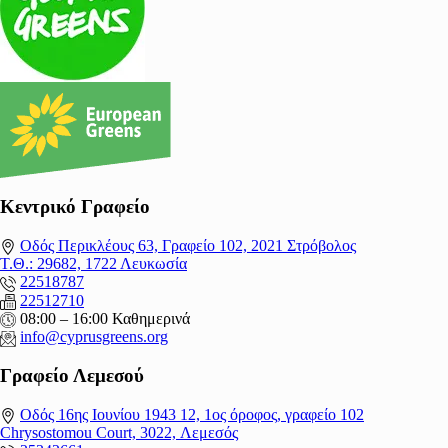
Κεντρικό Γραφείο
Οδός Περικλέους 63, Γραφείο 102, 2021 Στρόβολος
Τ.Θ.: 29682, 1722 Λευκωσία
22518787
22512710
08:00 – 16:00 Καθημερινά
info@cyprusgreens.org
Γραφείο Λεμεσού
Οδός 16ης Ιουνίου 1943 12, 1ος όροφος, γραφείο 102
Chrysostomou Court, 3022, Λεμεσός