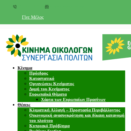
+357 22 518787
info@cyprusgreens.org
Γίνε Μέλος
Κίνημα
Πρόεδρος
Καταστατικό
Οργανώσεις Κινήματος
Δομή του Κινήματος
Ευρωπαϊκά Θέματα
Χάρτα των Ευρωπαίων Πρασίνων
Θέσεις
Κλιματική Αλλαγή – Προστασία Περιβάλλοντος
Οικονομική ανασυγκρότηση και δίκαιη κατανομή
του πλούτου
Κυπριακό Πρόβλημα
Positions Section