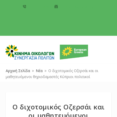
+357 22 518787
info@cyprusgreens.org
Αρχική Σελίδα
Νέα
Ο διχοτομικός Οζερσάι και οι
9
9
μαθητευόμενοι θηριοδαμαστές Κύπριοι πολιτικοί
Ο διχοτομικός Οζερσάι και
οι μαθητευόμενοι