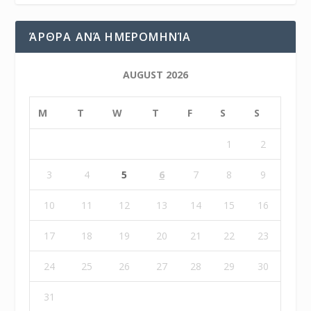
ΆΡΘΡΑ ΑΝΆ ΗΜΕΡΟΜΗΝΊΑ
AUGUST 2026
M
T
W
T
F
S
S
1
2
3
4
5
6
7
8
9
10
11
12
13
14
15
16
17
18
19
20
21
22
23
24
25
26
27
28
29
30
31