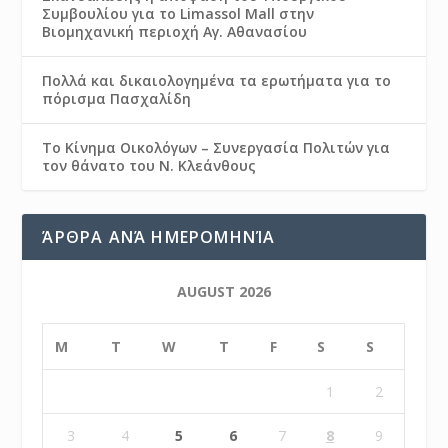
Συμβουλίου για το Limassol Mall στην
Βιομηχανική περιοχή Αγ. Αθανασίου
Πολλά και δικαιολογημένα τα ερωτήματα για το
πόρισμα Πασχαλίδη
Το Κίνημα Οικολόγων – Συνεργασία Πολιτών για
τον θάνατο του Ν. Κλεάνθους
ΆΡΘΡΑ ΑΝΆ ΗΜΕΡΟΜΗΝΊΑ
AUGUST 2026
M
T
W
T
F
S
S
1
2
3
4
5
6
7
8
9