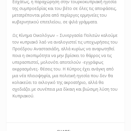
Εσχάτως, η παραχώρηση στην τουρκοκυπριακή ηγεσία
της συμπροεδρίας και του βέτο σε όλες τις αποφάσεις,
μετατρέπονται μέσα από περίεργες ερμηνείες του
κυβερνητικού επιτελείου, σε ψιλά γράμματα.
Ως Κίνημα Οικολόγων – Συνεργασία Πολιτών καλούμε
τον κυπριακό λαό να αναλογιστεί τις υποχωρήσεις του
Προέδρου Αναστασιάδη, αλλά κυρίως να αναρωτηθεί
ποια η σκοπιμότητα να μην βρίσκει το θάρρος να τις
υπερασπιστεί, μολονότι αποτελούν -εγγράφως
εκφρασμένες- θέσεις του. Η Κύπρος έχει ανάγκη από
μια νέα πλειοψηφία, μια πολιτική ηγεσία που δεν θα
κολακεύει το εκλογικό της ακροατήριο, αλλά θα
σχεδιάζει με συνέπεια μια δίκαιη και βιώσιμη λύση του
Κυπριακού.