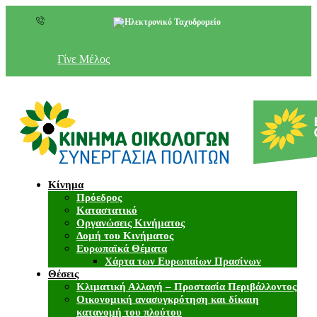
+357 22 518787
info@cyprusgreens.org
Γίνε Μέλος
Κίνημα
Πρόεδρος
Καταστατικό
Οργανώσεις Κινήματος
Δομή του Κινήματος
Ευρωπαϊκά Θέματα
Χάρτα των Ευρωπαίων Πρασίνων
Θέσεις
Κλιματική Αλλαγή – Προστασία Περιβάλλοντος
Οικονομική ανασυγκρότηση και δίκαιη
κατανομή του πλούτου