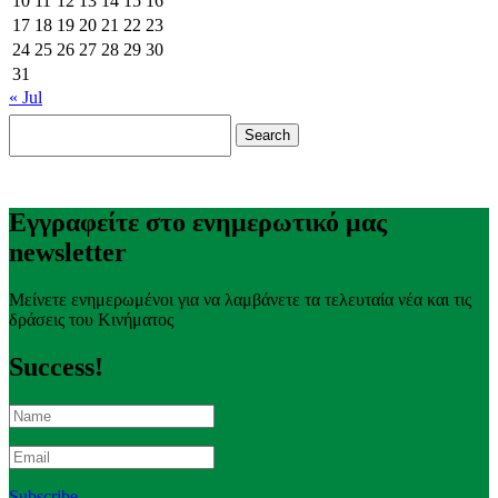
10
11
12
13
14
15
16
17
18
19
20
21
22
23
24
25
26
27
28
29
30
31
« Jul
Search
for:
Εγγραφείτε στο ενημερωτικό μας
newsletter
Μείνετε ενημερωμένοι για να λαμβάνετε τα τελευταία νέα και τις
δράσεις του Κινήματος
Success!
Subscribe