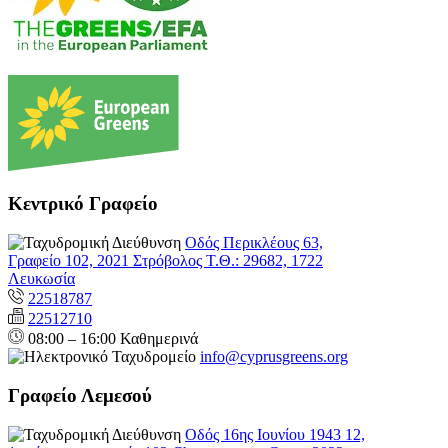
Κεντρικό Γραφείο
Οδός Περικλέους 63,
Γραφείο 102, 2021 Στρόβολος Τ.Θ.: 29682, 1722
Λευκωσία
22518787
22512710
08:00 – 16:00 Καθημερινά
info@cyprusgreens.org
Γραφείο Λεμεσού
Οδός 16ης Ιουνίου 1943 12,