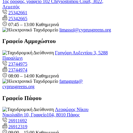
1ος όροφος, γραφείο 102 Chrysostomou Court, 3022,
Λεμεσός
25342661
25342665
07:45 – 13:00 Καθημερινά
limassol@
cyprusgreens.org
Γραφείο Αμμοχώστου
Γρηγόρη Αυξεντίου 3, 5288
Παραλίμνι
23744975
23744974
08:00 – 14:00 Καθημερινά
famagusta@
cyprusgreens.org
Γραφείο Πάφου
Λεοφώρος Νίκου
Νικολαίδη 10, Γραφείο104, 8010 Πάφος
26911692
26912319
09:00 – 15:00 Καθημερινά