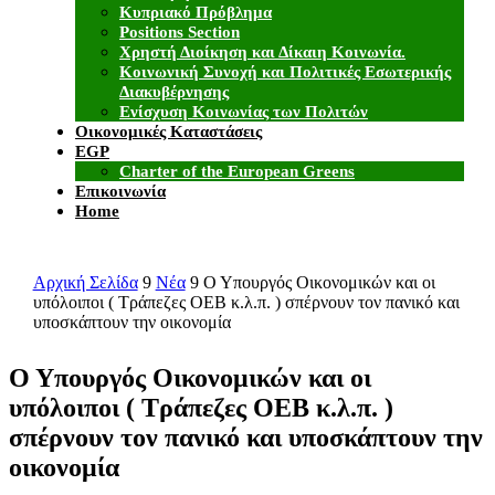
Κυπριακό Πρόβλημα
Positions Section
Χρηστή Διοίκηση και Δίκαιη Κοινωνία.
Κοινωνική Συνοχή και Πολιτικές Εσωτερικής
Διακυβέρνησης
Ενίσχυση Κοινωνίας των Πολιτών
Οικονομικές Καταστάσεις
EGP
Charter of the European Greens
Επικοινωνία
Home
Αρχική Σελίδα
9
Νέα
9
Ο Υπουργός Οικονομικών και οι
υπόλοιποι ( Τράπεζες ΟΕΒ κ.λ.π. ) σπέρνουν τον πανικό και
υποσκάπτουν την οικονομία
Ο Υπουργός Οικονομικών και οι
υπόλοιποι ( Τράπεζες ΟΕΒ κ.λ.π. )
σπέρνουν τον πανικό και υποσκάπτουν την
οικονομία