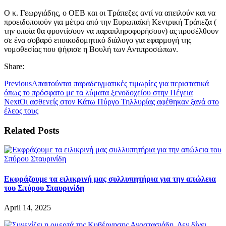
Ο κ. Γεωργιάδης, ο ΟΕΒ και οι Τράπεζες αντί να απειλούν και να
προειδοποιούν για μέτρα από την Ευρωπαϊκή Κεντρική Τράπεζα (
την οποία θα φροντίσουν να παραπληροφορήσουν) ας προσέλθουν
σε ένα σοβαρό εποικοδομητικό διάλογο για εφαρμογή της
νομοθεσίας που ψήφισε η Βουλή των Αντιπροσώπων.
Share:
Previous
Απαιτούνται παραδειγματικές τιμωρίες για περιστατικά
όπως το πρόσφατο με τα λύματα ξενοδοχείου στην Πέγεια
Next
Οι ασθενείς στον Κάτω Πύργο Τηλλυρίας αφέθηκαν ξανά στο
έλεος τους
Related Posts
Εκφράζουμε τα ειλικρινή μας συλλυπητήρια για την απώλεια
του Σπύρου Σταυρινίδη
April 14, 2025