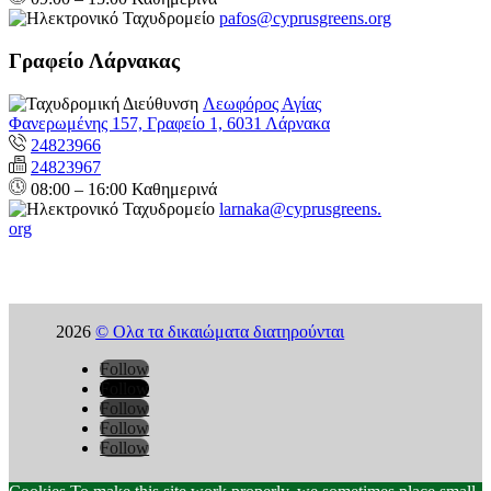
pafos@cyprusgreens.org
Γραφείο Λάρνακας
Λεωφόρος Αγίας
Φανερωμένης 157, Γραφείο 1, 6031 Λάρνακα
24823966
24823967
08:00 – 16:00 Καθημερινά
larnaka@cyprusgreens.
org
2026
© Ολα τα δικαιώματα διατηρούνται
Follow
Follow
Follow
Follow
Follow