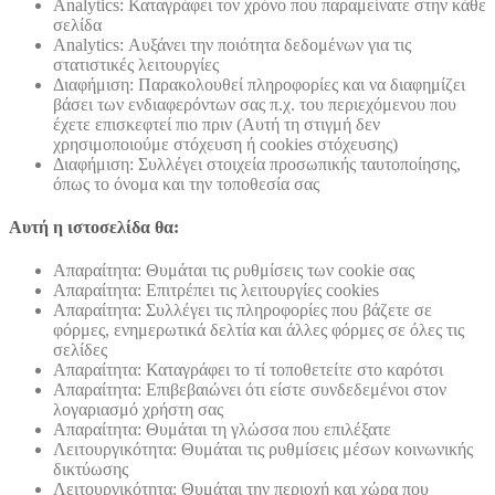
Analytics: Καταγράφει τον χρόνο που παραμείνατε στην κάθε
σελίδα
Analytics: Αυξάνει την ποιότητα δεδομένων για τις
στατιστικές λειτουργίες
Διαφήμιση: Παρακολουθεί πληροφορίες και να διαφημίζει
βάσει των ενδιαφερόντων σας π.χ. του περιεχόμενου που
έχετε επισκεφτεί πιο πριν (Αυτή τη στιγμή δεν
χρησιμοποιούμε στόχευση ή cookies στόχευσης)
Διαφήμιση: Συλλέγει στοιχεία προσωπικής ταυτοποίησης,
όπως το όνομα και την τοποθεσία σας
Αυτή η ιστοσελίδα θα:
Απαραίτητα: Θυμάται τις ρυθμίσεις των cookie σας
Απαραίτητα: Επιτρέπει τις λειτουργίες cookies
Απαραίτητα: Συλλέγει τις πληροφορίες που βάζετε σε
φόρμες, ενημερωτικά δελτία και άλλες φόρμες σε όλες τις
σελίδες
Απαραίτητα: Καταγράφει το τί τοποθετείτε στο καρότσι
Απαραίτητα: Επιβεβαιώνει ότι είστε συνδεδεμένοι στον
λογαριασμό χρήστη σας
Απαραίτητα: Θυμάται τη γλώσσα που επιλέξατε
Λειτουργικότητα: Θυμάται τις ρυθμίσεις μέσων κοινωνικής
δικτύωσης
Λειτουργικότητα: Θυμάται την περιοχή και χώρα που