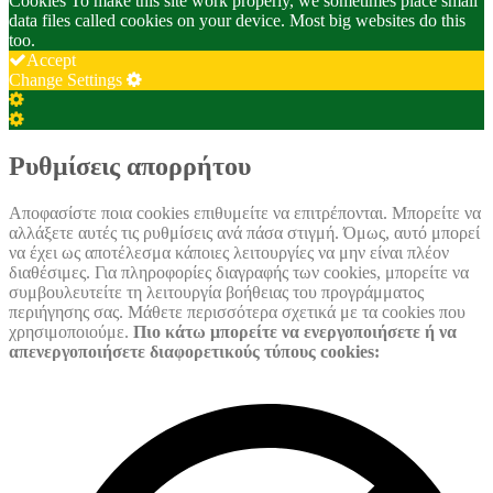
Cookies To make this site work properly, we sometimes place small
data files called cookies on your device. Most big websites do this
too.
Accept
Change Settings
Cookie
Box
Cookie
Settings
Box
Settings
Ρυθμίσεις απορρήτου
Αποφασίστε ποια cookies επιθυμείτε να επιτρέπονται. Μπορείτε να
αλλάξετε αυτές τις ρυθμίσεις ανά πάσα στιγμή. Όμως, αυτό μπορεί
να έχει ως αποτέλεσμα κάποιες λειτουργίες να μην είναι πλέον
διαθέσιμες. Για πληροφορίες διαγραφής των cookies, μπορείτε να
συμβουλευτείτε τη λειτουργία βοήθειας του προγράμματος
περιήγησης σας. Μάθετε περισσότερα σχετικά με τα cookies που
χρησιμοποιούμε.
Πιο κάτω μπορείτε να ενεργοποιήσετε ή να
απενεργοποιήσετε διαφορετικούς τύπους cookies: