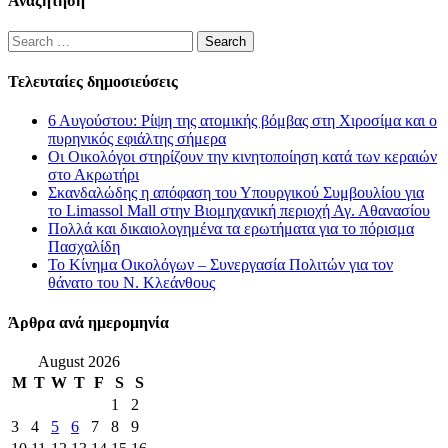
Αναζήτηση
Search
for:
Τελευταίες δημοσιεύσεις
6 Αυγούστου: Ρίψη της ατομικής βόμβας στη Χιροσίμα και ο
πυρηνικός εφιάλτης σήμερα
Οι Οικολόγοι στηρίζουν την κινητοποίηση κατά των κεραιών
στο Ακρωτήρι
Σκανδαλώδης η απόφαση του Υπουργικού Συμβουλίου για
το Limassol Mall στην Βιομηχανική περιοχή Αγ. Αθανασίου
Πολλά και δικαιολογημένα τα ερωτήματα για το πόρισμα
Πασχαλίδη
Το Κίνημα Οικολόγων – Συνεργασία Πολιτών για τον
θάνατο του Ν. Κλεάνθους
Άρθρα ανά ημερομηνία
August 2026
M
T
W
T
F
S
S
1
2
3
4
5
6
7
8
9