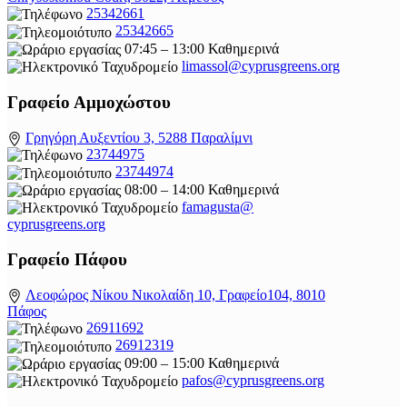
25342661
25342665
07:45 – 13:00 Καθημερινά
limassol@
cyprusgreens.org
Γραφείο Αμμοχώστου
Γρηγόρη Αυξεντίου 3, 5288 Παραλίμνι
23744975
23744974
08:00 – 14:00 Καθημερινά
famagusta@
cyprusgreens.org
Γραφείο Πάφου
Λεοφώρος Νίκου Νικολαίδη 10, Γραφείο104, 8010
Πάφος
26911692
26912319
09:00 – 15:00 Καθημερινά
pafos@cyprusgreens.org