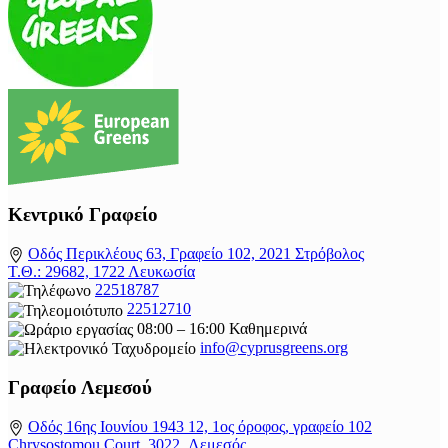
Κεντρικό Γραφείο
Οδός Περικλέους 63, Γραφείο 102, 2021 Στρόβολος
Τ.Θ.: 29682, 1722 Λευκωσία
22518787
22512710
08:00 – 16:00 Καθημερινά
info@cyprusgreens.org
Γραφείο Λεμεσού
Οδός 16ης Ιουνίου 1943 12, 1ος όροφος, γραφείο 102
Chrysostomou Court, 3022, Λεμεσός