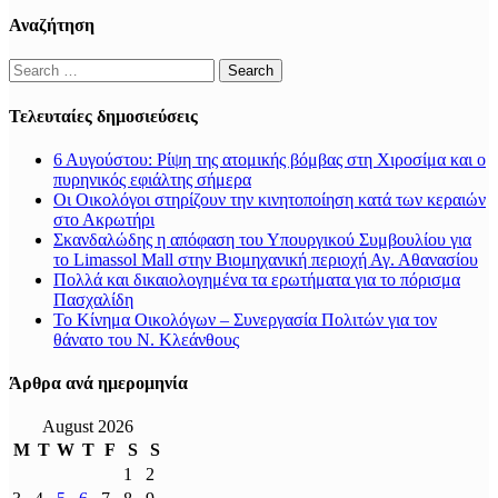
Αναζήτηση
Search
for:
Τελευταίες δημοσιεύσεις
6 Αυγούστου: Ρίψη της ατομικής βόμβας στη Χιροσίμα και ο
πυρηνικός εφιάλτης σήμερα
Οι Οικολόγοι στηρίζουν την κινητοποίηση κατά των κεραιών
στο Ακρωτήρι
Σκανδαλώδης η απόφαση του Υπουργικού Συμβουλίου για
το Limassol Mall στην Βιομηχανική περιοχή Αγ. Αθανασίου
Πολλά και δικαιολογημένα τα ερωτήματα για το πόρισμα
Πασχαλίδη
Το Κίνημα Οικολόγων – Συνεργασία Πολιτών για τον
θάνατο του Ν. Κλεάνθους
Άρθρα ανά ημερομηνία
August 2026
M
T
W
T
F
S
S
1
2