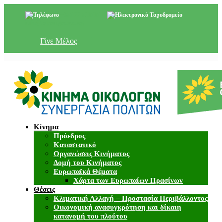
+357 22 518787
info@cyprusgreens.org
Γίνε Μέλος
Κίνημα
Πρόεδρος
Καταστατικό
Οργανώσεις Κινήματος
Δομή του Κινήματος
Ευρωπαϊκά Θέματα
Χάρτα των Ευρωπαίων Πρασίνων
Θέσεις
Κλιματική Αλλαγή – Προστασία Περιβάλλοντος
Οικονομική ανασυγκρότηση και δίκαιη
κατανομή του πλούτου