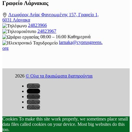
Γραφείο Λάρνακας
Λεωφόρος Αγίας Φανερωμένης 157, Γραφείο 1,
6031 Λάρνακα
24823966
24823967
08:00 – 16:00 Καθημερινά
larnaka@cyprusgreens.
org
2026
© Ολα τα δικαιώματα διατηρούνται
Follow
Follow
Follow
Follow
Follow
Cookies To make this site work properly, we sometimes place small
data files called cookies on your device. Most big websites do this
too.