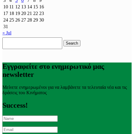
3
4
5
6
7
8
9
10
11
12
13
14
15
16
17
18
19
20
21
22
23
24
25
26
27
28
29
30
31
« Jul
Search
for:
Εγγραφείτε στο ενημερωτικό μας
newsletter
Μείνετε ενημερωμένοι για να λαμβάνετε τα τελευταία νέα και τις
δράσεις του Κινήματος
Success!