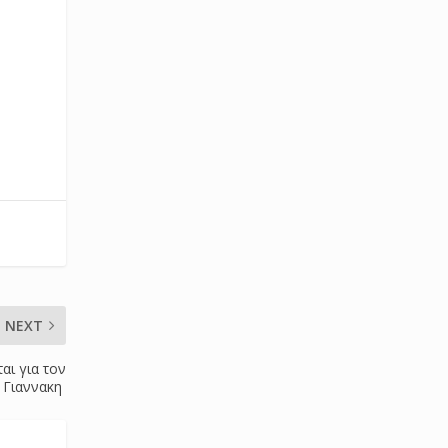
NEXT
αι για τον
. Γιαννακη