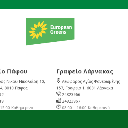
ίο Πάφου
Γραφείο Λάρνακας
ος Νίκου Νικολαίδη 10,
Λεωφόρος Αγίας Φανερωμένης
4, 8010 Πάφος
157, Γραφείο 1, 6031 Λάρνακα
92
24823966
19
24823967
 15:00 Καθημερινά
08:00 – 16:00 Καθημερινά
cyprusgreens.org
larnaka@cyprusgreens.
org