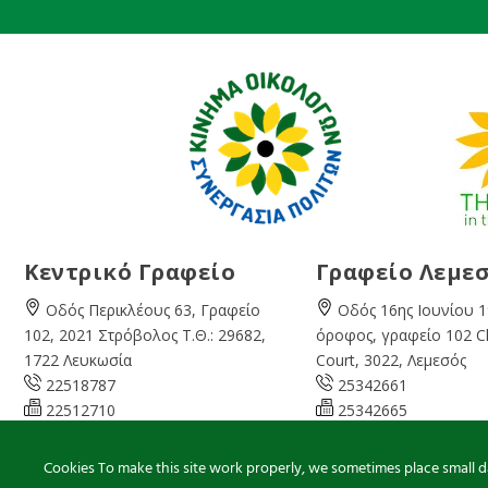
Κεντρικό Γραφείο
Γραφείο Λεμε
Οδός Περικλέους 63, Γραφείο
Οδός 16ης Ιουνίου 1
102, 2021 Στρόβολος Τ.Θ.: 29682,
όροφος, γραφείο 102 
1722 Λευκωσία
Court, 3022, Λεμεσός
22518787
25342661
22512710
25342665
08:00 – 16:00 Καθημερινά
07:45 – 13:00 Καθημ
info@cyprusgreens.org
limassol@
cyprusgree
Cookies To make this site work properly, we sometimes place small dat