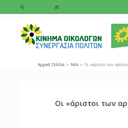
+357 22 518787
info@cyprusgreens.org
Αρχική Σελίδα
Νέα
Οι «άριστοι των αρίστω
9
9
Οι «άριστοι των αρ