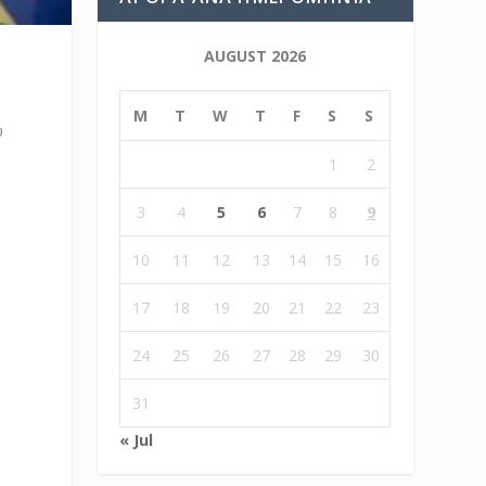
AUGUST 2026
M
T
W
T
F
S
S
υ
1
2
3
4
5
6
7
8
9
10
11
12
13
14
15
16
17
18
19
20
21
22
23
24
25
26
27
28
29
30
31
« Jul