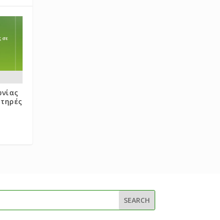
ωνίας
στηρές