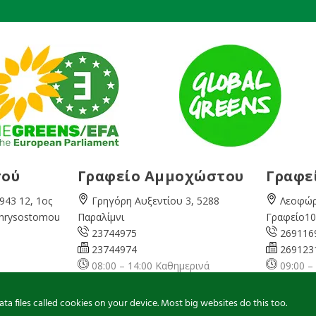
σού
Γραφείο Αμμοχώστου
Γραφε
943 12, 1ος
Γρηγόρη Αυξεντίου 3, 5288
Λεοφώρ
Chrysostomou
Παραλίμνι
Γραφείο10
23744975
269116
23744974
269123
08:00 – 14:00 Καθημερινά
09:00 –
ερινά
famagusta@
cyprusgreens.org
pafos@
ns.org
a files called cookies on your device. Most big websites do this too.