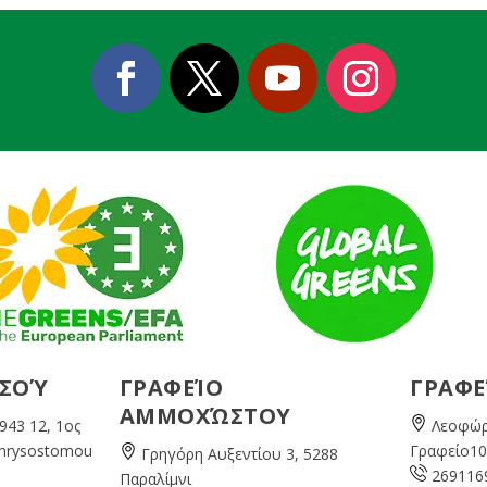
ΕΣΟΎ
ΓΡΑΦΕΊΟ
ΓΡΑΦΕ
ΑΜΜΟΧΏΣΤΟΥ
943 12, 1ος
Λεοφώρ
Chrysostomou
Γραφείο10
Γρηγόρη Αυξεντίου 3, 5288
269116
Παραλίμνι