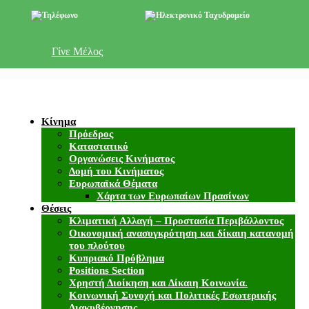
+357 22 518787
info@cyprusgreens.org
Γίνε Μέλος
Κίνημα
Πρόεδρος
Καταστατικό
Οργανώσεις Κινήματος
Δομή του Κινήματος
Ευρωπαϊκά Θέματα
Χάρτα των Ευρωπαίων Πρασίνων
Θέσεις
Κλιματική Αλλαγή – Προστασία Περιβάλλοντος
Οικονομική ανασυγκρότηση και δίκαιη κατανομή
του πλούτου
Κυπριακό Πρόβλημα
Positions Section
Χρηστή Διοίκηση και Δίκαιη Κοινωνία.
Κοινωνική Συνοχή και Πολιτικές Εσωτερικής
Διακυβέρνησης