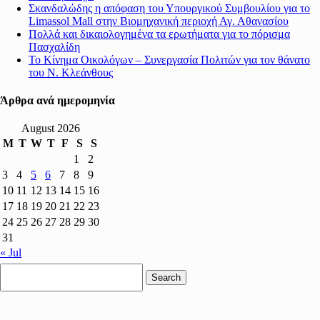
Σκανδαλώδης η απόφαση του Υπουργικού Συμβουλίου για το
Limassol Mall στην Βιομηχανική περιοχή Αγ. Αθανασίου
Πολλά και δικαιολογημένα τα ερωτήματα για το πόρισμα
Πασχαλίδη
Το Κίνημα Οικολόγων – Συνεργασία Πολιτών για τον θάνατο
του Ν. Κλεάνθους
Άρθρα ανά ημερομηνία
August 2026
M
T
W
T
F
S
S
1
2
3
4
5
6
7
8
9
10
11
12
13
14
15
16
17
18
19
20
21
22
23
24
25
26
27
28
29
30
31
« Jul
Search
for: