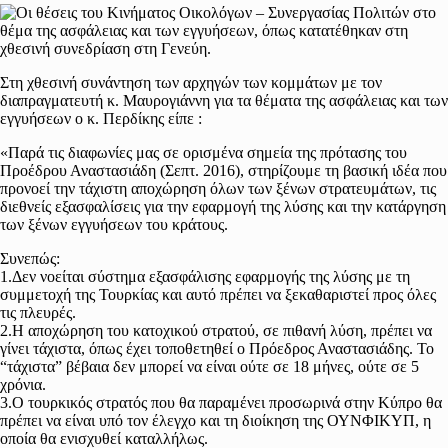
Στη χθεσινή συνάντηση των αρχηγών των κομμάτων με τον
διαπραγματευτή κ. Μαυρογιάννη για τα θέματα της ασφάλειας και των
εγγυήσεων ο κ. Περδίκης είπε :
«Παρά τις διαφωνίες μας σε ορισμένα σημεία της πρότασης του
Προέδρου Αναστασιάδη (Σεπτ. 2016), στηρίζουμε τη βασική ιδέα που
προνοεί την τάχιστη αποχώρηση όλων των ξένων στρατευμάτων, τις
διεθνείς εξασφαλίσεις για την εφαρμογή της λύσης και την κατάργηση
των ξένων εγγυήσεων του κράτους.
Συνεπώς:
1.Δεν νοείται σύστημα εξασφάλισης εφαρμογής της λύσης με τη
συμμετοχή της Τουρκίας και αυτό πρέπει να ξεκαθαριστεί προς όλες
τις πλευρές.
2.Η αποχώρηση του κατοχικού στρατού, σε πιθανή λύση, πρέπει να
γίνει τάχιστα, όπως έχει τοποθετηθεί ο Πρόεδρος Αναστασιάδης. Το
“τάχιστα” βέβαια δεν μπορεί να είναι ούτε σε 18 μήνες, ούτε σε 5
χρόνια.
3.Ο τουρκικός στρατός που θα παραμένει προσωρινά στην Κύπρο θα
πρέπει να είναι υπό τον έλεγχο και τη διοίκηση της ΟΥΝΦΙΚΥΠ, η
οποία θα ενισχυθεί καταλλήλως.