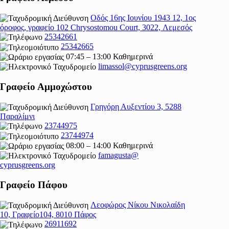
Οδός 16ης Ιουνίου 1943 12, 1ος
όροφος, γραφείο 102 Chrysostomou Court, 3022, Λεμεσός
25342661
25342665
07:45 – 13:00 Καθημερινά
limassol@
cyprusgreens.org
Γραφείο Αμμοχώστου
Γρηγόρη Αυξεντίου 3, 5288
Παραλίμνι
23744975
23744974
08:00 – 14:00 Καθημερινά
famagusta@
cyprusgreens.org
Γραφείο Πάφου
Λεοφώρος Νίκου Νικολαίδη
10, Γραφείο104, 8010 Πάφος
26911692