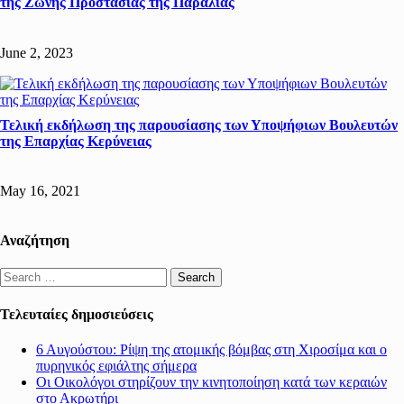
της Ζώνης Προστασίας της Παραλίας
June 2, 2023
Τελική εκδήλωση της παρουσίασης των Υποψήφιων Βουλευτών
της Επαρχίας Κερύνειας
May 16, 2021
Αναζήτηση
Search
for:
Τελευταίες δημοσιεύσεις
6 Αυγούστου: Ρίψη της ατομικής βόμβας στη Χιροσίμα και ο
πυρηνικός εφιάλτης σήμερα
Οι Οικολόγοι στηρίζουν την κινητοποίηση κατά των κεραιών
στο Ακρωτήρι