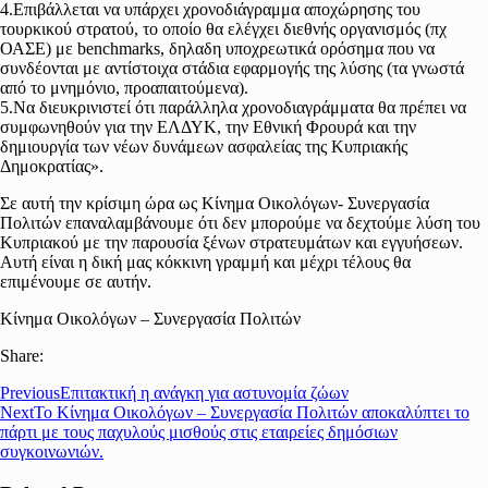
4.Επιβάλλεται να υπάρχει χρονοδιάγραμμα αποχώρησης του
τουρκικού στρατού, το οποίο θα ελέγχει διεθνής οργανισμός (πχ
ΟΑΣΕ) με benchmarks, δηλαδη υποχρεωτικά ορόσημα που να
συνδέονται με αντίστοιχα στάδια εφαρμογής της λύσης (τα γνωστά
από το μνημόνιο, προαπαιτούμενα).
5.Να διευκρινιστεί ότι παράλληλα χρονοδιαγράμματα θα πρέπει να
συμφωνηθούν για την ΕΛΔΥΚ, την Εθνική Φρουρά και την
δημιουργία των νέων δυνάμεων ασφαλείας της Κυπριακής
Δημοκρατίας».
Σε αυτή την κρίσιμη ώρα ως Κίνημα Οικολόγων- Συνεργασία
Πολιτών επαναλαμβάνουμε ότι δεν μπορούμε να δεχτούμε λύση του
Κυπριακού με την παρουσία ξένων στρατευμάτων και εγγυήσεων.
Αυτή είναι η δική μας κόκκινη γραμμή και μέχρι τέλους θα
επιμένουμε σε αυτήν.
Κίνημα Οικολόγων – Συνεργασία Πολιτών
Share:
Previous
Επιτακτική η ανάγκη για αστυνομία ζώων
Next
Το Κίνημα Οικολόγων – Συνεργασία Πολιτών αποκαλύπτει το
πάρτι με τους παχυλούς μισθούς στις εταιρείες δημόσιων
συγκοινωνιών.