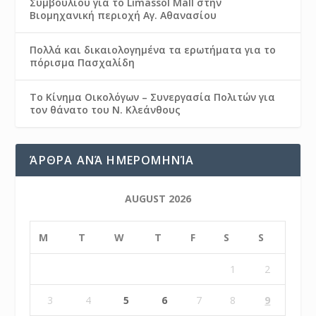
Συμβουλίου για το Limassol Mall στην
Βιομηχανική περιοχή Αγ. Αθανασίου
Πολλά και δικαιολογημένα τα ερωτήματα για το
πόρισμα Πασχαλίδη
Το Κίνημα Οικολόγων – Συνεργασία Πολιτών για
τον θάνατο του Ν. Κλεάνθους
ΆΡΘΡΑ ΑΝΆ ΗΜΕΡΟΜΗΝΊΑ
AUGUST 2026
M
T
W
T
F
S
S
1
2
3
4
5
6
7
8
9