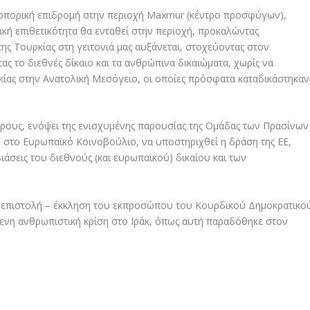
αεροπορική επιδρομή στην περιοχή Maxmur (κέντρο προσφύγων),
κή επιθετικότητα θα ενταθεί στην περιοχή, προκαλώντας
ης Τουρκίας στη γειτονιά μας αυξάνεται, στοχεύοντας στον
ας το διεθνές δίκαιο και τα ανθρώπινα δικαιώματα, χωρίς να
κίας στην Ανατολική Μεσόγειο, οι οποίες πρόσφατα καταδικάστηκαν
δρους, ενόψει της ενισχυμένης παρουσίας της Ομάδας των Πρασίνων
) στο Ευρωπαϊκό Κοινοβούλιο, να υποστηριχθεί η δράση της ΕΕ,
σεις του διεθνούς (και ευρωπαϊκού) δικαίου και των
ην επιστολή – έκκληση του εκπροσώπου του Κουρδικού Δημοκρατικο
μενη ανθρωπιστική κρίση στο Ιράκ, όπως αυτή παραδόθηκε στον