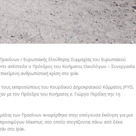
Πρασίνων / Ευρωπαϊκής Ελεύθερης Συμμαχίας του Ευρωπαϊκού
mberts απέστειλε ο Πρόεδρος του Κινήματος Οικολόγων – Συνεργασία
ικείμενη ανθρωπιστική κρίση στο Ιράκ.
πό τους εκπροσώπους του Κουρδικού Δημοκρατικού Κόμματος (PYD,
αν με τον Πρόεδρο του Κινήματος κ. Γιώργο Περδίκη την 1η
άδας των Πρασίνων αναφέρθηκε στην επείγουσα έκκληση για μια
ο προσφύγων Maxmur, στο οποίο στεγάζονται πάνω από δέκα
άν στο Ιράκ.