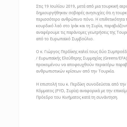
Στις 19 Ιουλίου 2019, μετά από μια τουρκική 
δημιουργήθηκαν σοβαρές ανησυχίες ότι η τουρκι
περισσότερο ανθρώπινο πόνο. Η επιθετικότητα τ
κουρδικό λαό στο Ιράκ και τη Συρία, παραβιάζοντ
αναφέρουμε τις παράνομες γεωτρήσεις της Τουρ
από το Ευρωπαϊκό Συμβούλιο.
Ο κ. Γιώργος Περδίκης καλεί τους δύο Συμπροέ
/ Ευρωπαϊκής Ελεύθερης Συμμαχίας (Greens/EFA
προκειμένου να αποφευχθούν περαιτέρω παραβιά
ανθρωπιστικών κρίσεων από την Τουρκία.
Η επιστολή του κ. Περδίκη συνοδεύεται από τ
Κόμματος (PYD, Συρία) αναφορικά με την επικεί
Πρόεδρο του Κινήματος κατά τη συνάντηση.