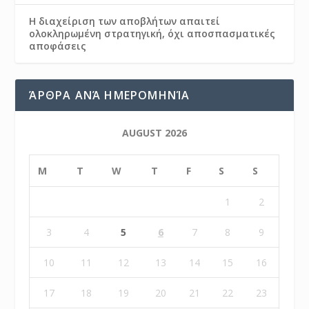
Η διαχείριση των αποβλήτων απαιτεί
ολοκληρωμένη στρατηγική, όχι αποσπασματικές
αποφάσεις
ΆΡΘΡΑ ΑΝΆ ΗΜΕΡΟΜΗΝΊΑ
AUGUST 2026
M
T
W
T
F
S
S
1
2
3
4
5
6
7
8
9
10
11
12
13
14
15
16
17
18
19
20
21
22
23