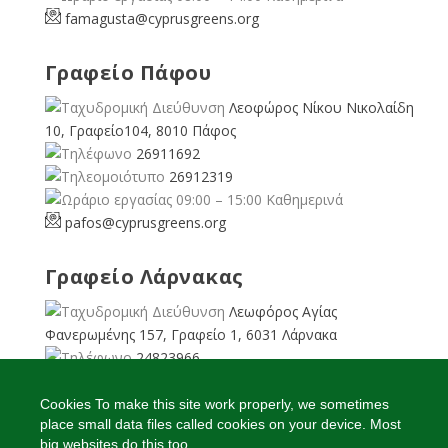
famagusta@
cyprusgreens.org
Γραφείο Πάφου
Λεοφώρος Νίκου Νικολαίδη
10, Γραφείο104, 8010 Πάφος
26911692
26912319
09:00 – 15:00 Καθημερινά
pafos@cyprusgreens.org
Γραφείο Λάρνακας
Λεωφόρος Αγίας
Φανερωμένης 157, Γραφείο 1, 6031 Λάρνακα
24823966
24823967
08:00 – 16:00 Καθημερινά
Cookies To make this site work properly, we sometimes
place small data files called cookies on your device. Most
larnaka@cyprusgreens.
org
big websites do this too.