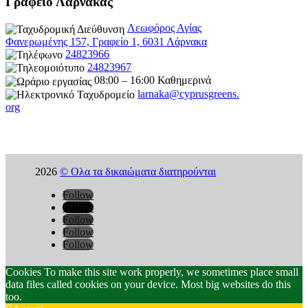
Γραφείο Λάρνακας
Λεωφόρος Αγίας
Φανερωμένης 157, Γραφείο 1, 6031 Λάρνακα
24823966
24823967
08:00 – 16:00 Καθημερινά
larnaka@cyprusgreens.
org
2026
© Ολα τα δικαιώματα διατηρούνται
Follow
Follow
Follow
Follow
Follow
Cookies To make this site work properly, we sometimes place small
data files called cookies on your device. Most big websites do this
too.