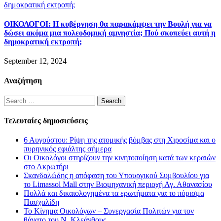
ΟΙΚΟΛΟΓΟΙ: Η κυβέρνηση θα παρακάμψει την Βουλή για να
δώσει ακόμα μια πολεοδομική αμνηστία; Πού σκοπεύει αυτή η
δημοκρατική εκτροπή;
September 12, 2024
Αναζήτηση
Search
for:
Τελευταίες δημοσιεύσεις
6 Αυγούστου: Ρίψη της ατομικής βόμβας στη Χιροσίμα και ο
πυρηνικός εφιάλτης σήμερα
Οι Οικολόγοι στηρίζουν την κινητοποίηση κατά των κεραιών
στο Ακρωτήρι
Σκανδαλώδης η απόφαση του Υπουργικού Συμβουλίου για
το Limassol Mall στην Βιομηχανική περιοχή Αγ. Αθανασίου
Πολλά και δικαιολογημένα τα ερωτήματα για το πόρισμα
Πασχαλίδη
Το Κίνημα Οικολόγων – Συνεργασία Πολιτών για τον
θάνατο του Ν. Κλεάνθους