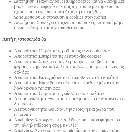
Διαφήμιση: Παρακολουθεί πληροφορίες και να διαφημίζει
βάσει των ενδιαφερόντων σας π.χ. του περιεχόμενου που
έχετε επισκεφτεί πιο πριν (Αυτή τη στιγμή δεν
χρησιμοποιούμε στόχευση ή cookies στόχευσης)
Διαφήμιση: Συλλέγει στοιχεία προσωπικής ταυτοποίησης,
όπως το όνομα και την τοποθεσία σας
Αυτή η ιστοσελίδα θα:
Απαραίτητα: Θυμάται τις ρυθμίσεις των cookie σας
Απαραίτητα: Επιτρέπει τις λειτουργίες cookies
Απαραίτητα: Συλλέγει τις πληροφορίες που βάζετε σε
φόρμες, ενημερωτικά δελτία και άλλες φόρμες σε όλες τις
σελίδες
Απαραίτητα: Καταγράφει το τί τοποθετείτε στο καρότσι
Απαραίτητα: Επιβεβαιώνει ότι είστε συνδεδεμένοι στον
λογαριασμό χρήστη σας
Απαραίτητα: Θυμάται τη γλώσσα που επιλέξατε
Λειτουργικότητα: Θυμάται τις ρυθμίσεις μέσων κοινωνικής
δικτύωσης
Λειτουργικότητα: Θυμάται την περιοχή και χώρα που
επιλέξατε
Analytics: Καταγράφει τις σελίδες που επισκεφτήκατε και
την αλληλεπίδραση σας με αυτές
Analytics: Ανιχνεύει την τοποθεσία και την περιοχή σας