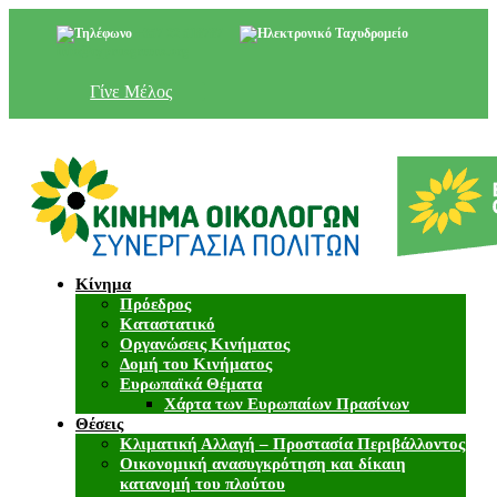
+357 22 518787
info@cyprusgreens.org
Γίνε Μέλος
Κίνημα
Πρόεδρος
Καταστατικό
Οργανώσεις Κινήματος
Δομή του Κινήματος
Ευρωπαϊκά Θέματα
Χάρτα των Ευρωπαίων Πρασίνων
Θέσεις
Κλιματική Αλλαγή – Προστασία Περιβάλλοντος
Οικονομική ανασυγκρότηση και δίκαιη
κατανομή του πλούτου