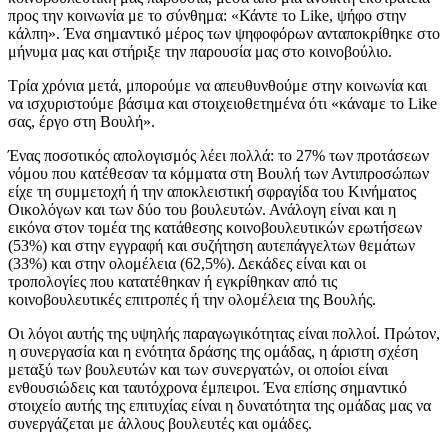
προς την κοινωνία με το σύνθημα: «Κάντε το Like, ψήφο στην
κάλπη». Ένα σημαντικό μέρος των ψηφοφόρων ανταποκρίθηκε στο
μήνυμα μας και στήριξε την παρουσία μας στο κοινοβούλιο.
Τρία χρόνια μετά, μπορούμε να απευθυνθούμε στην κοινωνία και
να ισχυριστούμε βάσιμα και στοιχειοθετημένα ότι «κάναμε το Like
σας, έργο στη Βουλή».
Ένας ποσοτικός απολογισμός λέει πολλά: το 27% των προτάσεων
νόμου που κατέθεσαν τα κόμματα στη Βουλή των Αντιπροσώπων
είχε τη συμμετοχή ή την αποκλειστική σφραγίδα του Κινήματος
Οικολόγων και των δύο του βουλευτών. Ανάλογη είναι και η
εικόνα στον τομέα της κατάθεσης κοινοβουλευτικών ερωτήσεων
(53%) και στην εγγραφή και συζήτηση αυτεπάγγελτων θεμάτων
(33%) και στην ολομέλεια (62,5%). Δεκάδες είναι και οι
τροπολογίες που κατατέθηκαν ή εγκρίθηκαν από τις
κοινοβουλευτικές επιτροπές ή την ολομέλεια της Βουλής.
Οι λόγοι αυτής της υψηλής παραγωγικότητας είναι πολλοί. Πρώτον,
η συνεργασία και η ενότητα δράσης της ομάδας, η άριστη σχέση
μεταξύ των βουλευτών και των συνεργατών, οι οποίοι είναι
ενθουσιώδεις και ταυτόχρονα έμπειροι. Ένα επίσης σημαντικό
στοιχείο αυτής της επιτυχίας είναι η δυνατότητα της ομάδας μας να
συνεργάζεται με άλλους βουλευτές και ομάδες.