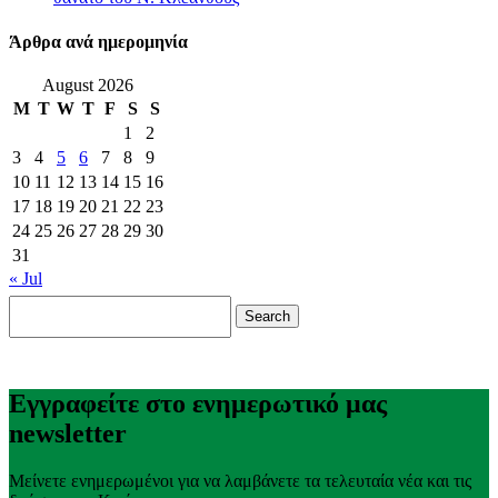
Άρθρα ανά ημερομηνία
August 2026
M
T
W
T
F
S
S
1
2
3
4
5
6
7
8
9
10
11
12
13
14
15
16
17
18
19
20
21
22
23
24
25
26
27
28
29
30
31
« Jul
Search
for:
Εγγραφείτε στο ενημερωτικό μας
newsletter
Μείνετε ενημερωμένοι για να λαμβάνετε τα τελευταία νέα και τις