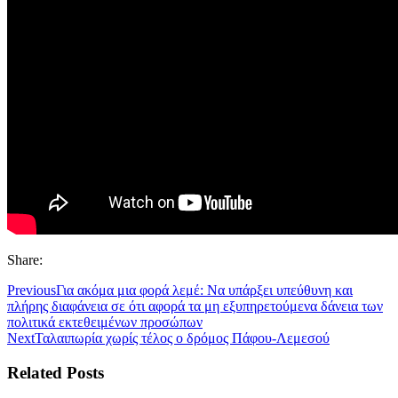
Share:
Previous
Για ακόμα μια φορά λεμέ: Να υπάρξει υπεύθυνη και
πλήρης διαφάνεια σε ότι αφορά τα μη εξυπηρετούμενα δάνεια των
πολιτικά εκτεθειμένων προσώπων
Next
Ταλαιπωρία χωρίς τέλος ο δρόμος Πάφου-Λεμεσού
Related Posts