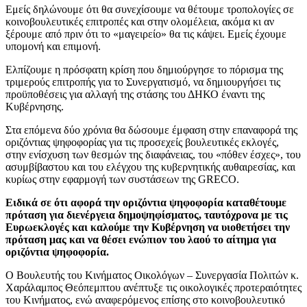
Εμείς δηλώνουμε ότι θα συνεχίσουμε να θέτουμε τροπολογίες σε
κοινοβουλευτικές επιτροπές και στην ολομέλεια, ακόμα κι αν
ξέρουμε από πριν ότι το «μαγειρείο» θα τις κάψει. Εμείς έχουμε
υπομονή και επιμονή.
Ελπίζουμε η πρόσφατη κρίση που δημιούργησε το πόρισμα της
τριμερούς επιτροπής για το Συνεργατισμό, να δημιουργήσει τις
προϋποθέσεις για αλλαγή της στάσης του ΔΗΚΟ έναντι της
Κυβέρνησης.
Στα επόμενα δύο χρόνια θα δώσουμε έμφαση στην επαναφορά της
οριζόντιας ψηφοφορίας για τις προσεχείς βουλευτικές εκλογές,
στην ενίσχυση των θεσμών της διαφάνειας, του «πόθεν έσχες», του
ασυμβίβαστου και του ελέγχου της κυβερνητικής αυθαιρεσίας, και
κυρίως στην εφαρμογή των συστάσεων της GRECO.
Ειδικά σε ότι αφορά την οριζόντια ψηφοφορία καταθέτουμε
πρόταση για διενέργεια δημοψηφίσματος, ταυτόχρονα με τις
Ευρωεκλογές και καλούμε την Κυβέρνηση να υιοθετήσει την
πρόταση μας και να θέσει ενώπιον του λαού το αίτημα για
οριζόντια ψηφοφορία.
Ο Βουλευτής του Κινήματος Οικολόγων – Συνεργασία Πολιτών κ.
Χαράλαμπος Θεόπεμπτου ανέπτυξε τις οικολογικές προτεραιότητες
του Κινήματος, ενώ αναφερόμενος επίσης στο κοινοβουλευτικό