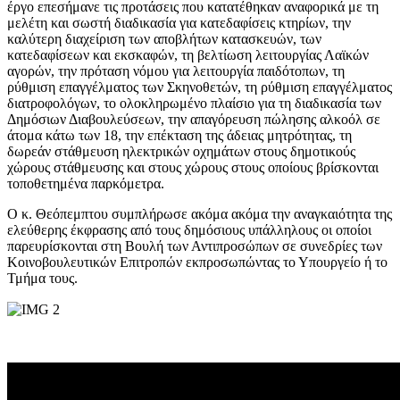
έργο επεσήμανε τις προτάσεις που κατατέθηκαν αναφορικά με τη
μελέτη και σωστή διαδικασία για κατεδαφίσεις κτηρίων, την
καλύτερη διαχείριση των αποβλήτων κατασκευών, των
κατεδαφίσεων και εκσκαφών, τη βελτίωση λειτουργίας Λαϊκών
αγορών, την πρόταση νόμου για λειτουργία παιδότοπων, τη
ρύθμιση επαγγέλματος των Σκηνοθετών, τη ρύθμιση επαγγέλματος
διατροφολόγων, το ολοκληρωμένο πλαίσιο για τη διαδικασία των
Δημόσιων Διαβουλεύσεων, την απαγόρευση πώλησης αλκοόλ σε
άτομα κάτω των 18, την επέκταση της άδειας μητρότητας, τη
δωρεάν στάθμευση ηλεκτρικών οχημάτων στους δημοτικούς
χώρους στάθμευσης και στους χώρους στους οποίους βρίσκονται
τοποθετημένα παρκόμετρα.
Ο κ. Θεόπεμπτου συμπλήρωσε ακόμα ακόμα την αναγκαιότητα της
ελεύθερης έκφρασης από τους δημόσιους υπάλληλους οι οποίοι
παρευρίσκονται στη Βουλή των Αντιπροσώπων σε συνεδρίες των
Κοινοβουλευτικών Επιτροπών εκπροσωπώντας το Υπουργείο ή το
Τμήμα τους.