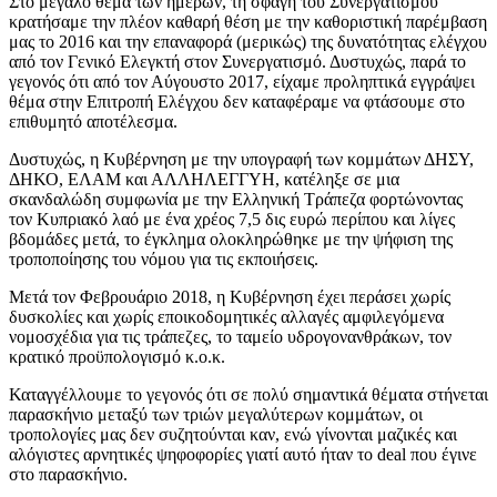
Στο μεγάλο θέμα των ημερών, τη σφαγή του Συνεργατισμού
κρατήσαμε την πλέον καθαρή θέση με την καθοριστική παρέμβαση
μας το 2016 και την επαναφορά (μερικώς) της δυνατότητας ελέγχου
από τον Γενικό Ελεγκτή στον Συνεργατισμό. Δυστυχώς, παρά το
γεγονός ότι από τον Αύγουστο 2017, είχαμε προληπτικά εγγράψει
θέμα στην Επιτροπή Ελέγχου δεν καταφέραμε να φτάσουμε στο
επιθυμητό αποτέλεσμα.
Δυστυχώς, η Κυβέρνηση με την υπογραφή των κομμάτων ΔΗΣΥ,
ΔΗΚΟ, ΕΛΑΜ και ΑΛΛΗΛΕΓΓΥΗ, κατέληξε σε μια
σκανδαλώδη συμφωνία με την Ελληνική Τράπεζα φορτώνοντας
τον Κυπριακό λαό με ένα χρέος 7,5 δις ευρώ περίπου και λίγες
βδομάδες μετά, το έγκλημα ολοκληρώθηκε με την ψήφιση της
τροποποίησης του νόμου για τις εκποιήσεις.
Μετά τον Φεβρουάριο 2018, η Κυβέρνηση έχει περάσει χωρίς
δυσκολίες και χωρίς εποικοδομητικές αλλαγές αμφιλεγόμενα
νομοσχέδια για τις τράπεζες, το ταμείο υδρογονανθράκων, τον
κρατικό προϋπολογισμό κ.ο.κ.
Καταγγέλλουμε το γεγονός ότι σε πολύ σημαντικά θέματα στήνεται
παρασκήνιο μεταξύ των τριών μεγαλύτερων κομμάτων, οι
τροπολογίες μας δεν συζητούνται καν, ενώ γίνονται μαζικές και
αλόγιστες αρνητικές ψηφοφορίες γιατί αυτό ήταν το deal που έγινε
στο παρασκήνιο.