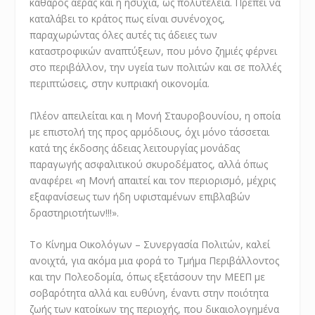
καθαρός αέρας και η ησυχία, ως πολυτέλεια. Πρέπει να
καταλάβει το κράτος πως είναι συνένοχος,
παραχωρώντας όλες αυτές τις άδειες των
καταστροφικών αναπτύξεων, που μόνο ζημιές φέρνει
στο περιβάλλον, την υγεία των πολιτών και σε πολλές
περιπτώσεις, στην κυπριακή οικονομία.
Πλέον απειλείται και η Μονή Σταυροβουνίου, η οποία
με επιστολή της προς αρμόδιους, όχι μόνο τάσσεται
κατά της έκδοσης άδειας λειτουργίας μονάδας
παραγωγής ασφαλιτικού σκυροδέματος, αλλά όπως
αναφέρει «η Μονή απαιτεί και τον περιορισμό, μέχρις
εξαφανίσεως των ήδη υφισταμένων επιβλαβών
δραστηριοτήτων!!!».
Το Κίνημα Οικολόγων – Συνεργασία Πολιτών, καλεί
ανοιχτά, για ακόμα μια φορά το Τμήμα Περιβάλλοντος
και την Πολεοδομία, όπως εξετάσουν την ΜΕΕΠ με
σοβαρότητα αλλά και ευθύνη, έναντι στην ποιότητα
ζωής των κατοίκων της περιοχής, που δικαιολογημένα