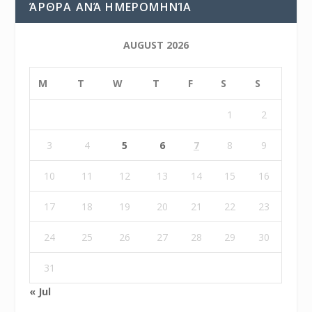
ΆΡΘΡΑ ΑΝΆ ΗΜΕΡΟΜΗΝΊΑ
AUGUST 2026
M
T
W
T
F
S
S
1
2
3
4
5
6
7
8
9
10
11
12
13
14
15
16
17
18
19
20
21
22
23
24
25
26
27
28
29
30
31
« Jul